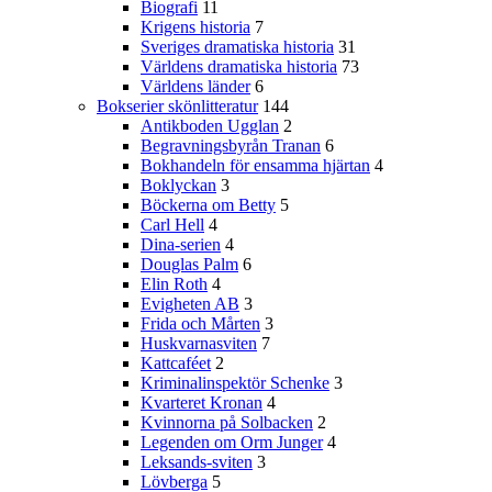
Biografi
11
Krigens historia
7
Sveriges dramatiska historia
31
Världens dramatiska historia
73
Världens länder
6
Bokserier skönlitteratur
144
Antikboden Ugglan
2
Begravningsbyrån Tranan
6
Bokhandeln för ensamma hjärtan
4
Boklyckan
3
Böckerna om Betty
5
Carl Hell
4
Dina-serien
4
Douglas Palm
6
Elin Roth
4
Evigheten AB
3
Frida och Mårten
3
Huskvarnasviten
7
Kattcaféet
2
Kriminalinspektör Schenke
3
Kvarteret Kronan
4
Kvinnorna på Solbacken
2
Legenden om Orm Junger
4
Leksands-sviten
3
Lövberga
5