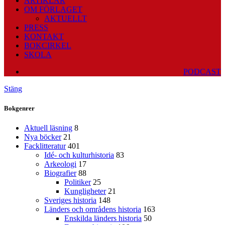
ARTIKLAR
OM FÖRLAGET
AKTUELLT
PRESS
KONTAKT
BOKCIRKEL
SKOLA
PODCAST
Stäng
Bokgenrer
Aktuell läsning
8
Nya böcker
21
Facklitteratur
401
Idé- och kulturhistoria
83
Arkeologi
17
Biografier
88
Politiker
25
Kungligheter
21
Sveriges historia
148
Länders och områdens historia
163
Enskilda länders historia
50