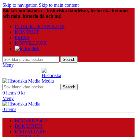
Skip to navigation
Skip to main content
Böcker om historia – historiska händelser, historiska kvinnor
och män, historia då och nu!
INTEGRITETSPOLICY
KONTAKT
PRESS
KÖPVILLKOR
Search
Meny
Search
0
items
0
kr
Meny
0
items
BÖCKER
Butik!
BOKSERIER
FÖRFATTARE