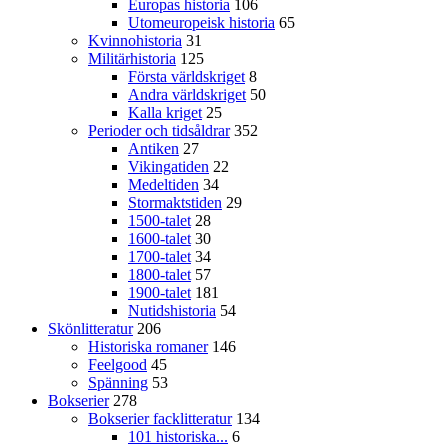
Europas historia
106
Utomeuropeisk historia
65
Kvinnohistoria
31
Militärhistoria
125
Första världskriget
8
Andra världskriget
50
Kalla kriget
25
Perioder och tidsåldrar
352
Antiken
27
Vikingatiden
22
Medeltiden
34
Stormaktstiden
29
1500-talet
28
1600-talet
30
1700-talet
34
1800-talet
57
1900-talet
181
Nutidshistoria
54
Skönlitteratur
206
Historiska romaner
146
Feelgood
45
Spänning
53
Bokserier
278
Bokserier facklitteratur
134
101 historiska...
6