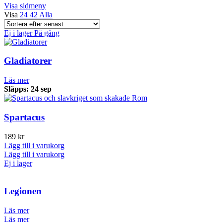
Visa sidmeny
senaste
Visa
24
42
Alla
Ej i lager
På gång
Gladiatorer
Läs mer
Släpps: 24 sep
Spartacus
189
kr
Lägg till i varukorg
Lägg till i varukorg
Ej i lager
Legionen
Läs mer
Läs mer