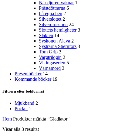
När djuren vaknar
1
Prästdöttrarna
6
På egna ben
2
Silverslottet
2
Silverörnserien
24
Slottets hemligheter
3
Släkten
14
Syskonen Alava
2
Systrarna Stiernfors
3
Tom Grip
3
Vargtrilogin
2
Vikingaserien
5
Värnamord
3
Presentböcker
14
Kommande böcker
19
Filtrera efter bokformat
Mjukband
2
Pocket
1
Hem
Produkter märkta ”Gladiator”
Sortera
Visar alla 3 resultat
efter