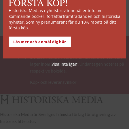
FÖRSTA KÖP!
Historiska Medias nyhetsbrev innehåller info om
kommande böcker, författarframträdanden och historiska
nyheter. Som ny prenumerant får du 10% rabatt på ditt
första köp.
Läs mer och anmäl dig här
SNABB ORDERHANTERING
De allra flesta av våra titlar kan skickas från vårt
lager inom 2 arbetsdagar. Undantagen noteras på
Visa inte igen
respektive boksida.
Köp- och leveransvillkor
Historiska Media är Sveriges främsta förlag för utgivning av
historisk litteratur.