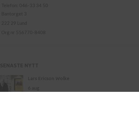
Telefon: 046-33 34 50
Bantorget 3
222 29 Lund
Org nr 556770-8408
SENASTE NYTT
Lars Ericson Wolke
6 aug
Ny roman av Hamnet-författaren Maggie O’Farrell
– storslaget om liv och landskap
21 maj
Inköp av böcker till skola