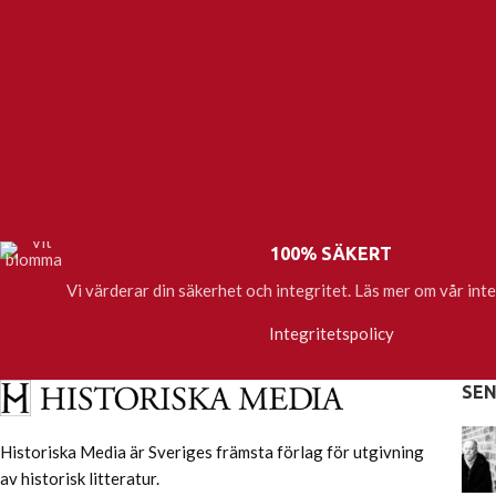
100% SÄKERT
Vi värderar din säkerhet och integritet. Läs mer om vår inte
Integritetspolicy
SE
Historiska Media är Sveriges främsta förlag för utgivning
av historisk litteratur.