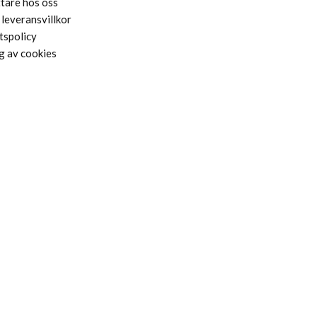
ttare hos oss
leveransvillkor
tspolicy
g av cookies