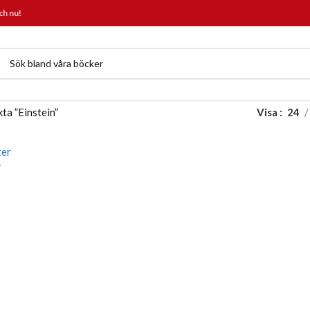
ch nu!
ta ”Einstein”
Visa
24
r