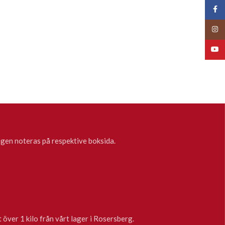
Face
Insta
YouT
tagen noteras på respektive boksida.
 över 1 kilo från vårt lager i Rosersberg.