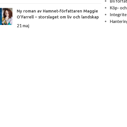
Bli förfa
Köp- och 
Ny roman av Hamnet-författaren Maggie
Integrite
O’Farrell – storslaget om liv och landskap
Hanterin
21 maj
.
 NYHETSBREV - 10%
ÖP!
cker, författarframträdanden och historiska
 köp.