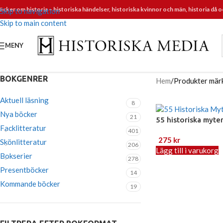
öcker om historia – historiska händelser, historiska kvinnor och män, historia då o
Skip to navigation
Skip to main content
MENY
BOKGENRER
Hem
Produkter märk
Aktuell läsning
8
Nya böcker
21
55 historiska myte
Facklitteratur
401
275
kr
Skönlitteratur
206
Lägg till i varukorg
Bokserier
278
Presentböcker
14
Kommande böcker
19