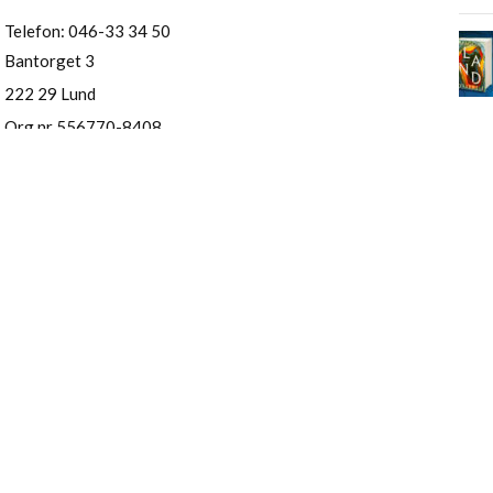
Telefon: 046-33 34 50
Bantorget 3
222 29 Lund
Org nr 556770-8408
HISTORISKA MEDIA
2026. Allt material på denna webbplats tillhör Historiska Media
FÖLJ VÅRA UPPSKATTADE
RABATT PÅ DITT FÖRSTA K
Historiska Medias nyhetsbrev innehåller info om kommande bö
nyheter. Som ny prenumerant får du 10% rabatt på ditt första