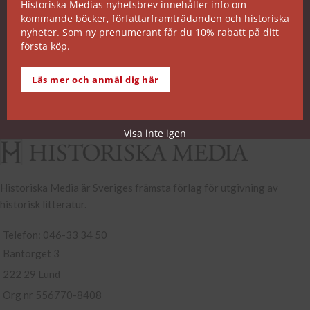
Historiska Medias nyhetsbrev innehåller info om
kommande böcker, författarframträdanden och historiska
SNABB ORDERHANTERING
nyheter. Som ny prenumerant får du 10% rabatt på ditt
första köp.
De allra flesta av våra titlar kan skickas från vårt
lager inom 2 arbetsdagar. Undantagen noteras på
Läs mer och anmäl dig här
respektive boksida.
Köp- och leveransvillkor
Visa inte igen
Historiska Media är Sveriges främsta förlag för utgivning av
historisk litteratur.
Telefon: 046-33 34 50
Bantorget 3
222 29 Lund
Org nr 556770-8408