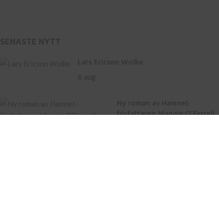
SENASTE NYTT
Lars Ericson Wolke
6 aug
Ny roman av Hamnet-
författaren Maggie O’Farrell
– storslaget om liv och
landskap
21 maj
Inköp av böcker till skola
Kontakt
Press
Nyhetsbrev
Bli författare hos oss