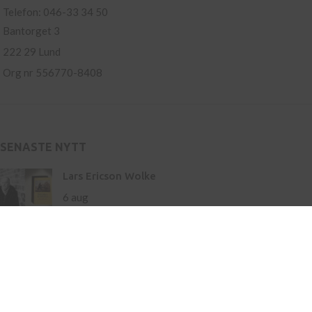
Telefon: 046-33 34 50
Bantorget 3
222 29 Lund
Org nr 556770-8408
SENASTE NYTT
Lars Ericson Wolke
6 aug
Ny roman av Hamnet-författaren Maggie O’Farrell
– storslaget om liv och landskap
21 maj
Inköp av böcker till skola