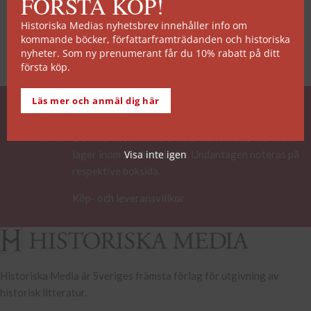
FÖRSTA KÖP!
Historiska Medias nyhetsbrev innehåller info om
kommande böcker, författarframträdanden och historiska
nyheter. Som ny prenumerant får du 10% rabatt på ditt
första köp.
Läs mer och anmäl dig här
SNABB ORDERHANTERING
De allra flesta av våra titlar kan skickas från vårt
lager inom 2 arbetsdagar. Undantagen noteras på
Visa inte igen
respektive boksida.
Köp- och leveransvillkor
Historiska Media är Sveriges främsta förlag för utgivning av
historisk litteratur.