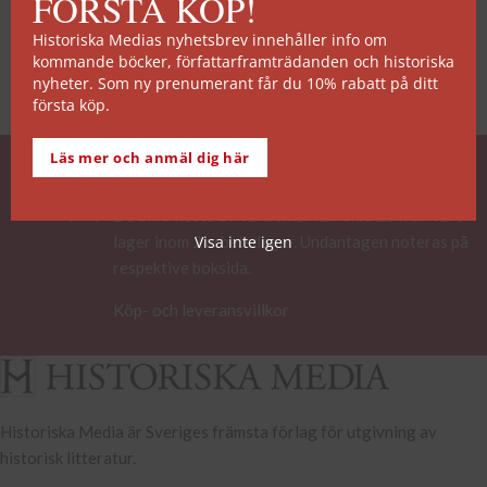
FÖRSTA KÖP!
Historiska Medias nyhetsbrev innehåller info om
kommande böcker, författarframträdanden och historiska
nyheter. Som ny prenumerant får du 10% rabatt på ditt
första köp.
Läs mer och anmäl dig här
SNABB ORDERHANTERING
De allra flesta av våra titlar kan skickas från vårt
lager inom 2 arbetsdagar. Undantagen noteras på
Visa inte igen
respektive boksida.
Köp- och leveransvillkor
Historiska Media är Sveriges främsta förlag för utgivning av
historisk litteratur.