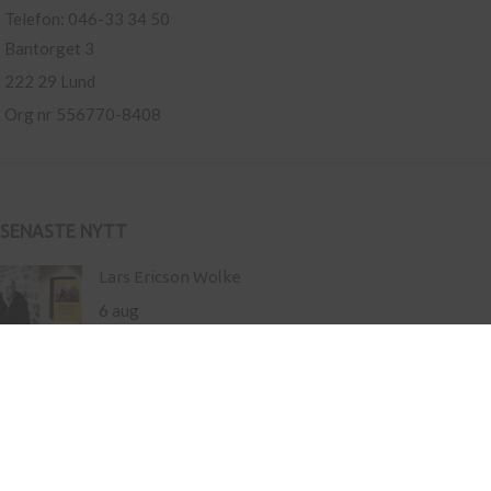
Telefon: 046-33 34 50
Bantorget 3
222 29 Lund
Org nr 556770-8408
SENASTE NYTT
Lars Ericson Wolke
6 aug
Ny roman av Hamnet-författaren Maggie O’Farrell –
storslaget om liv och landskap
21 maj
Inköp av böcker till skola