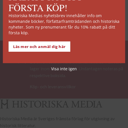
FÖRSTA KÖP!
Historiska Medias nyhetsbrev innehåller info om
kommande böcker, författarframträdanden och historiska
nyheter. Som ny prenumerant får du 10% rabatt på ditt
första köp.
Läs mer och anmäl dig här
SNABB ORDERHANTERING
De allra flesta av våra titlar kan skickas från vårt
lager inom 2 arbetsdagar. Undantagen noteras på
Visa inte igen
respektive boksida.
Köp- och leveransvillkor
Historiska Media är Sveriges främsta förlag för utgivning av
historisk litteratur.