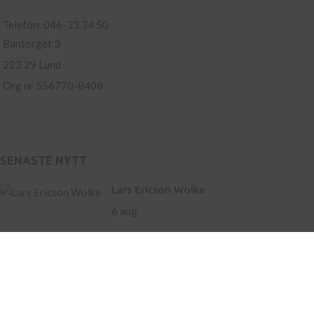
Telefon: 046-33 34 50
Bantorget 3
222 29 Lund
Org nr 556770-8408
SENASTE NYTT
Lars Ericson Wolke
6 aug
Ny roman av Hamnet-
författaren Maggie O’Farrell
– storslaget om liv och
landskap
21 maj