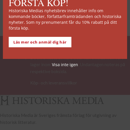
FÖRSTA KÖP!
Historiska Medias nyhetsbrev innehåller info om
kommande böcker, författarframträdanden och historiska
nyheter. Som ny prenumerant får du 10% rabatt på ditt
första köp.
Läs mer och anmäl dig här
SNABB ORDERHANTERING
De allra flesta av våra titlar kan skickas från vårt
lager inom 2 arbetsdagar. Undantagen noteras på
Visa inte igen
respektive boksida.
Köp- och leveransvillkor
Historiska Media är Sveriges främsta förlag för utgivning av
historisk litteratur.