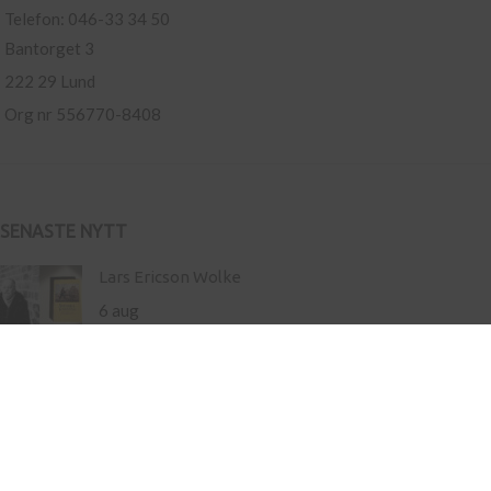
Telefon: 046-33 34 50
Bantorget 3
222 29 Lund
Org nr 556770-8408
SENASTE NYTT
Lars Ericson Wolke
6 aug
Ny roman av Hamnet-författaren Maggie O’Farrell –
storslaget om liv och landskap
21 maj
Inköp av böcker till skola