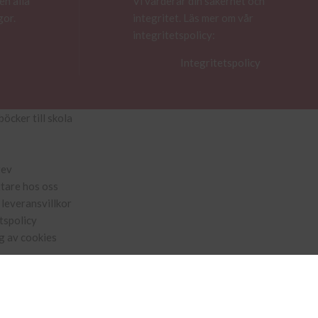
en alla
Vi värderar din säkerhet och
gor.
integritet. Läs mer om vår
integritetspolicy:
Integritetspolicy
böcker till skola
rev
ttare hos oss
leveransvillkor
tspolicy
g av cookies