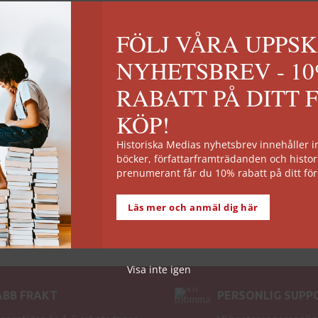
FÖLJ VÅRA UPPS
NYHETSBREV - 1
RABATT PÅ DITT 
KÖP!
Historiska Medias nyhetsbrev innehåller
böcker, författarframträdanden och histor
prenumerant får du 10% rabatt på ditt för
Läs mer och anmäl dig här
Visa inte igen
ABB FRAKT
PERSONLIG SUPP