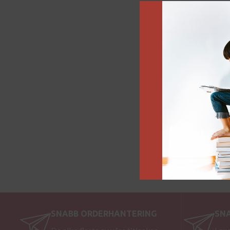
SNABB ORDERHANTERING
SN