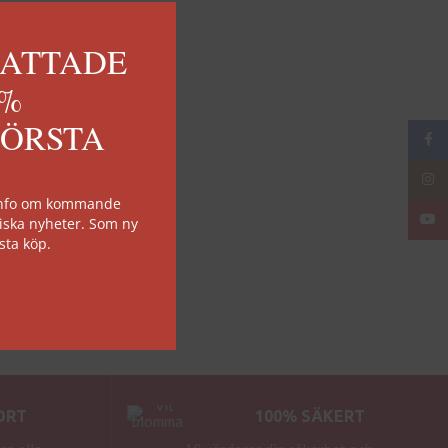
KATTADE
0%
FÖRSTA
Face
Insta
 info om kommande
YouT
iska nyheter. Som ny
sta köp.
ORT
100% SÄKERT