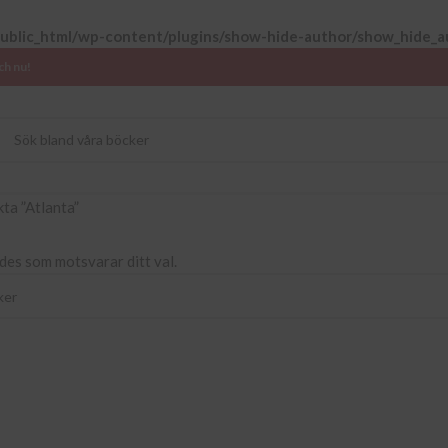
public_html/wp-content/plugins/show-hide-author/show_hide_a
ch nu!
ta ”Atlanta”
des som motsvarar ditt val.