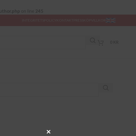
uthor.php
on line
245
INTEGRITETSPOLICY
KONTAKT
PRESS
KÖPVILLKOR
0
KR