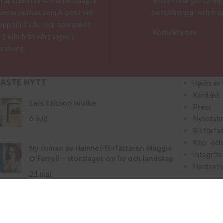
ranstiden är 4-5 arbetsdagar.
Vi hanterar personlig
erna skickas som A-post vid
beställningar och frå
 upp till 1 kilo, och som paket
Kontakta oss
 1 kilo från vårt lager i
rsberg.
NASTE NYTT
Inköp av 
Kontakt
Lars Ericson Wolke
Press
6 aug
Nyhetsb
Bli förfa
Köp- och 
Ny roman av Hamnet-författaren Maggie
Integrite
O’Farrell – storslaget om liv och landskap
Hanterin
21 maj