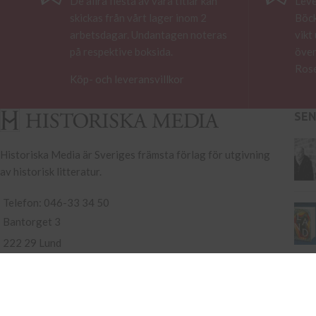
De allra flesta av våra titlar kan
Leve
skickas från vårt lager inom 2
Böck
arbetsdagar. Undantagen noteras
vikt
på respektive boksida.
över
Rose
Köp- och leveransvillkor
SE
Historiska Media är Sveriges främsta förlag för utgivning
av historisk litteratur.
Telefon: 046-33 34 50
Bantorget 3
222 29 Lund
Org nr 556770-8408