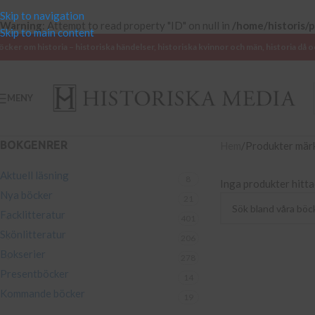
Skip to navigation
Warning
: Attempt to read property "ID" on null in
/home/historis/
Skip to main content
öcker om historia – historiska händelser, historiska kvinnor och män, historia då o
MENY
BOKGENRER
Hem
Produkter märk
Aktuell läsning
8
Inga produkter hitta
Nya böcker
21
Facklitteratur
401
Skönlitteratur
206
Bokserier
278
Presentböcker
14
Kommande böcker
19