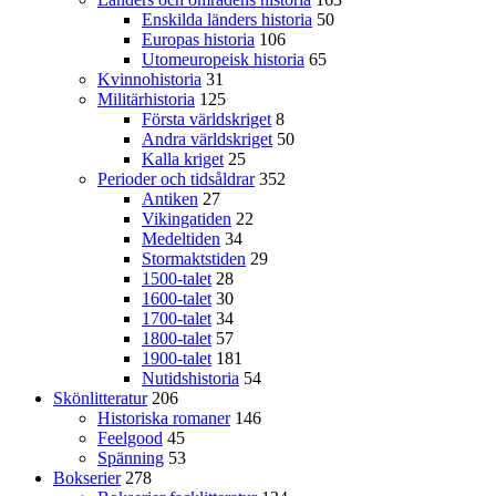
Enskilda länders historia
50
Europas historia
106
Utomeuropeisk historia
65
Kvinnohistoria
31
Militärhistoria
125
Första världskriget
8
Andra världskriget
50
Kalla kriget
25
Perioder och tidsåldrar
352
Antiken
27
Vikingatiden
22
Medeltiden
34
Stormaktstiden
29
1500-talet
28
1600-talet
30
1700-talet
34
1800-talet
57
1900-talet
181
Nutidshistoria
54
Skönlitteratur
206
Historiska romaner
146
Feelgood
45
Spänning
53
Bokserier
278