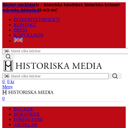
Böcker om historia – historiska händelser, historiska kvinnor
Skip to navigation
och män, historia då och nu!
Skip to main content
INTEGRITETSPOLICY
KONTAKT
PRESS
KÖPVILLKOR
Meny
0
0
kr
Meny
0
BÖCKER
BOKSERIER
FÖRFATTARE
ARTIKLAR