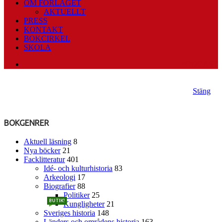
OM FÖRLAGET
AKTUELLT
PRESS
KONTAKT
BOKCIRKEL
SKOLA
PODCAST
Stäng
BOKGENRER
Aktuell läsning
8
Nya böcker
21
Facklitteratur
401
Idé- och kulturhistoria
83
Arkeologi
17
Biografier
88
Politiker
25
BUTIK!
Kungligheter
21
Sveriges historia
148
Länders och områdens historia
163