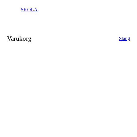
SKOLA
Varukorg
Stäng
Close
this
module
FÖLJ VÅRA
UPPSKATTADE