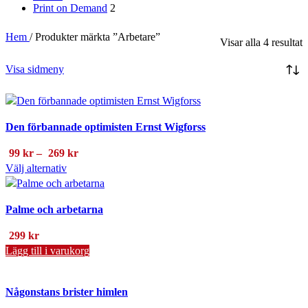
Print on Demand
2
Hem
/
Produkter märkta ”Arbetare”
S
Visar alla 4 resultat
e
s
Visa sidmeny
Den förbannade optimisten Ernst Wigforss
Prisintervall:
99
kr
–
269
kr
Den
99 kr
Välj alternativ
här
till
produkten
269 kr
Palme och arbetarna
har
flera
299
kr
varianter.
Lägg till i varukorg
De
olika
alternativen
Någonstans brister himlen
kan