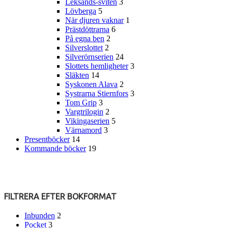
Leksands-sviten
3
Lövberga
5
När djuren vaknar
1
Prästdöttrarna
6
På egna ben
2
Silverslottet
2
Silverörnserien
24
Slottets hemligheter
3
Släkten
14
Syskonen Alava
2
Systrarna Stiernfors
3
Tom Grip
3
Vargtrilogin
2
Vikingaserien
5
Värnamord
3
Presentböcker
14
Kommande böcker
19
FILTRERA EFTER BOKFORMAT
Inbunden
2
Pocket
3