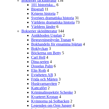
Bokserier facklitteratur
134
101 historiska...
6
Biografi
11
Krigens historia
7
Sveriges dramatiska historia
31
Världens dramatiska historia
73
Världens länder
6
Bokserier skönlitteratur
144
Antikboden Ugglan
2
Begravningsbyrån Tranan
6
Bokhandeln för ensamma hjärtan
4
Boklyckan
3
Böckerna om Betty
5
Carl Hell
4
Dina-serien
4
Douglas Palm
6
Elin Roth
4
Evigheten AB
3
Frida och Mårten
3
Huskvarnasviten
7
Kattcaféet
2
Kriminalinspektör Schenke
3
Kvarteret Kronan
4
Kvinnorna på Solbacken
2
Legenden om Orm Junger
4