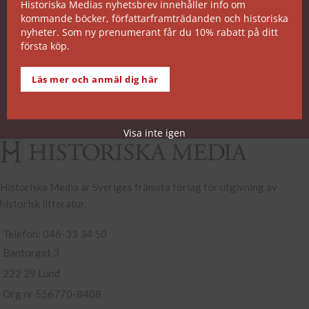
Historiska Medias nyhetsbrev innehåller info om
kommande böcker, författarframträdanden och historiska
SNABB ORDERHANTERING
nyheter. Som ny prenumerant får du 10% rabatt på ditt
första köp.
De allra flesta av våra titlar kan skickas från vårt
lager inom 2 arbetsdagar. Undantagen noteras på
Läs mer och anmäl dig här
respektive boksida.
Köp- och leveransvillkor
Visa inte igen
Historiska Media är Sveriges främsta förlag för utgivning av
historisk litteratur.
Telefon: 046-33 34 50
Bantorget 3
222 29 Lund
Org nr 556770-8408