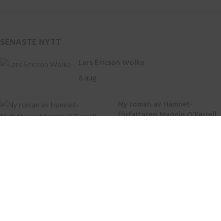
SENASTE NYTT
Lars Ericson Wolke
6 aug
Ny roman av Hamnet-
författaren Maggie O’Farrell
– storslaget om liv och
landskap
21 maj
Inköp av böcker till skola
Kontakt
Press
Nyhetsbrev
Bli författare hos oss