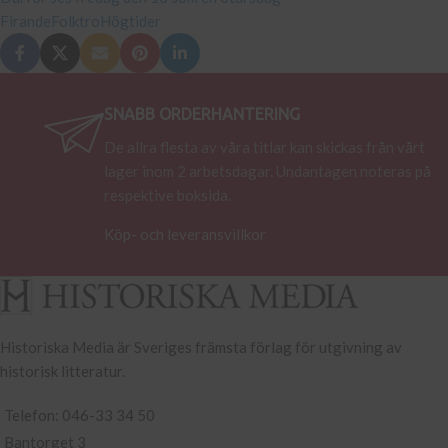
Firande
Folktro
Högtider
SNABB ORDERHANTERING
De allra flesta av våra titlar kan skickas från vårt
lager inom 2 arbetsdagar. Undantagen noteras på
respektive boksida.
Köp- och leveransvillkor
Historiska Media är Sveriges främsta förlag för utgivning av
historisk litteratur.
Telefon: 046-33 34 50
Bantorget 3