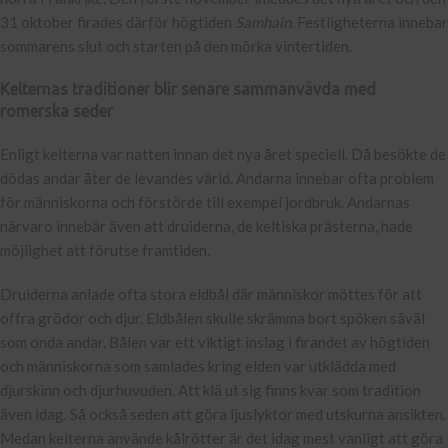
31 oktober firades därför högtiden
Samhain
. Festligheterna innebar
sommarens slut och starten på den mörka vintertiden.
Kelternas traditioner blir senare sammanvävda med
romerska seder
Enligt kelterna var natten innan det nya året speciell. Då besökte de
dödas andar åter de levandes värld. Andarna innebar ofta problem
för människorna och förstörde till exempel jordbruk. Andarnas
närvaro innebär även att druiderna, de keltiska prästerna, hade
möjlighet att förutse framtiden.
Druiderna anlade ofta stora eldbål där människor möttes för att
offra grödor och djur. Eldbålen skulle skrämma bort spöken såväl
som onda andar. Bålen var ett viktigt inslag i firandet av högtiden
och människorna som samlades kring elden var utklädda med
djurskinn och djurhuvuden. Att klä ut sig finns kvar som tradition
även idag. Så också seden att göra ljuslyktor med utskurna ansikten.
Medan kelterna använde kålrötter är det idag mest vanligt att göra