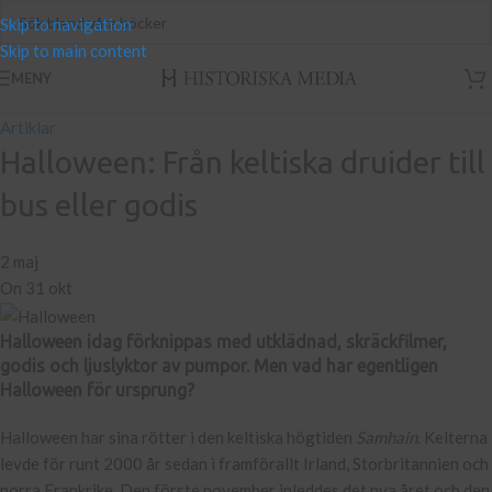
Skip to navigation
Skip to main content
MENY
Artiklar
Halloween: Från keltiska druider till
bus eller godis
2 maj
On 31 okt
Halloween idag förknippas med utklädnad, skräckfilmer,
godis och ljuslyktor av pumpor. Men vad har egentligen
Halloween för ursprung?
Halloween har sina rötter i den keltiska högtiden
Samhain
. Kelterna
levde för runt 2000 år sedan i framförallt Irland, Storbritannien och
norra Frankrike. Den förste november inleddes det nya året och den