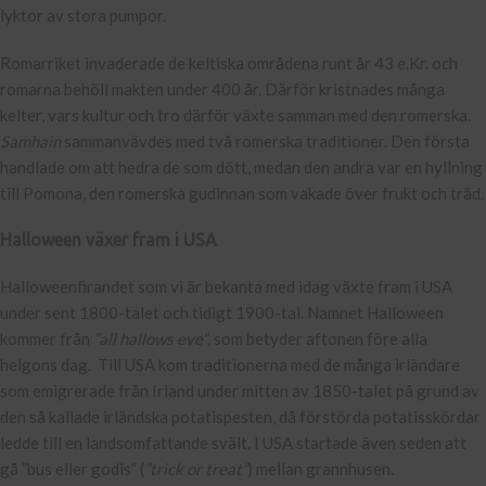
lyktor av stora pumpor.
Romarriket invaderade de keltiska områdena runt år 43 e.Kr. och
romarna behöll makten under 400 år. Därför kristnades många
kelter, vars kultur och tro därför växte samman med den romerska.
Samhain
sammanvävdes med två romerska traditioner. Den första
handlade om att hedra de som dött, medan den andra var en hyllning
till Pomona, den romerska gudinnan som vakade över frukt och träd.
Halloween växer fram i USA
Halloweenfirandet som vi är bekanta med idag växte fram i USA
under sent 1800-talet och tidigt 1900-tal. Namnet Halloween
kommer från
”all hallows eve”
, som betyder aftonen före alla
helgons dag. Till USA kom traditionerna med de många irländare
som emigrerade från Irland under mitten av 1850-talet på grund av
den så kallade irländska potatispesten, då förstörda potatisskördar
ledde till en landsomfattande svält. I USA startade även seden att
gå ”bus eller godis” (
”trick or treat”
) mellan grannhusen.