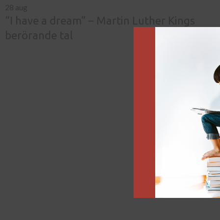
28
aug
“I have a dream” – Martin Luther Kings
berörande tal