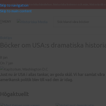
öcker om historia – historiska händelser, historiska kvinnor och män, historia då o
Skip to navigation
Skip to main content
MENY
Boktips
Böcker om USA:s dramatiska histori
8 jan
On 7 jan
Just nu är USA i allas tankar, av goda skäl. Vi har samlat våra
amerikansk politik blev till vad den är idag.
Högaktuellt