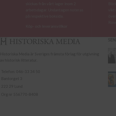
skickas från vårt lager inom 2
Böck
arbetsdagar. Undantagen noteras
vikt
på respektive boksida.
över
Rose
Köp- och leveransvillkor
SEN
Historiska Media är Sveriges främsta förlag för utgivning
av historisk litteratur.
Telefon: 046-33 34 50
Bantorget 3
222 29 Lund
Org nr 556770-8408