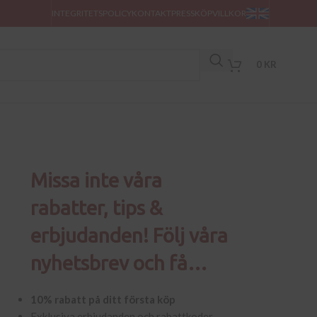
INTEGRITETSPOLICY
KONTAKT
PRESS
KÖPVILLKOR
0
KR
Missa inte våra
rabatter, tips &
erbjudanden! Följ våra
nyhetsbrev och få…
10% rabatt på ditt första köp
Exklusiva erbjudanden och rabattkoder