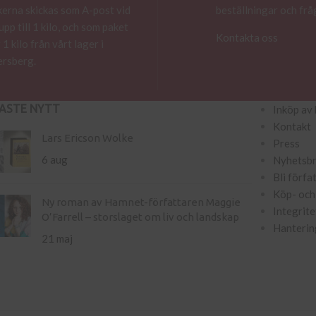
erna skickas som A-post vid
beställningar och frå
 upp till 1 kilo, och som paket
Kontakta oss
 1 kilo från vårt lager i
rsberg.
ASTE NYTT
Inköp av 
Kontakt
Lars Ericson Wolke
Press
6 aug
Nyhetsb
Bli förfa
Köp- och 
Ny roman av Hamnet-författaren Maggie
Integrite
O’Farrell – storslaget om liv och landskap
Hanterin
21 maj