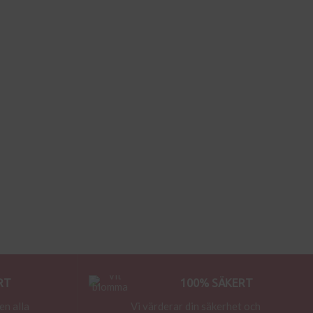
Neil Armstrong – första människan på
månen
RT
100% SÄKERT
en alla
Vi värderar din säkerhet och