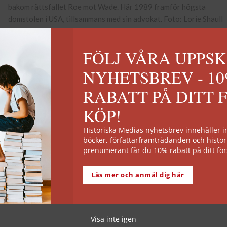
22
jan
Roe mot Wade: Aborträtten i USA
FÖLJ VÅRA UPPS
NYHETSBREV - 1
RABATT PÅ DITT 
KÖP!
Historiska Medias nyhetsbrev innehåller
böcker, författarframträdanden och histor
prenumerant får du 10% rabatt på ditt för
Läs mer och anmäl dig här
Visa inte igen