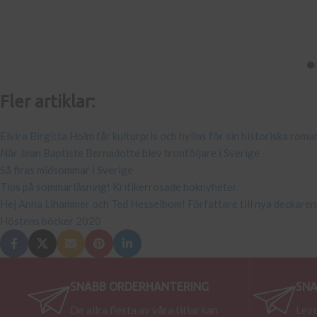
Fler artiklar:
Elvira Birgitta Holm får kulturpris och hyllas för sin historiska roma
När Jean Baptiste Bernadotte blev tronföljare i Sverige
Så firas midsommar i Sverige
Tips på sommarläsning! Kritikerrosade boknyheter.
Hej Anna Lihammer och Ted Hesselbom! Författare till nya deckaren
Höstens böcker 2020
SNABB ORDERHANTERING
SNA
De allra flesta av våra titlar kan
Leve