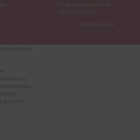
gor.
integritet. Läs mer om vår
integritetspolicy:
Integritetspolicy
böcker till skola
rev
ttare hos oss
leveransvillkor
tspolicy
g av cookies