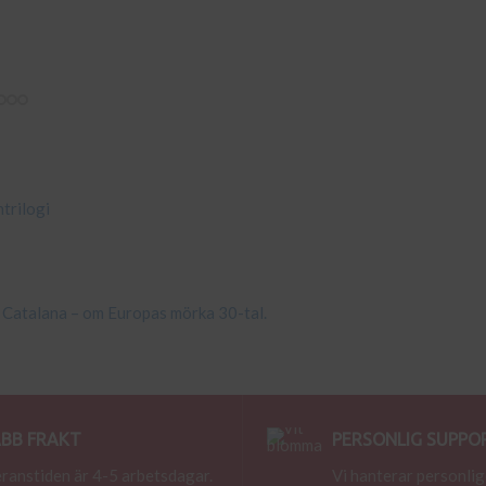
ntrilogi
 Catalana – om Europas mörka 30-tal.
BB FRAKT
PERSONLIG SUPPO
ranstiden är 4-5 arbetsdagar.
Vi hanterar personlig