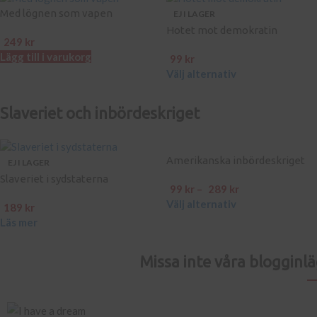
Med lögnen som vapen
EJ I LAGER
Hotet mot demokratin
249
kr
Lägg till i varukorg
99
kr
Välj alternativ
Slaveriet och inbördeskriget
Amerikanska inbördeskriget
EJ I LAGER
Slaveriet i sydstaterna
99
kr
–
289
kr
Välj alternativ
189
kr
Läs mer
Missa inte våra blogginl