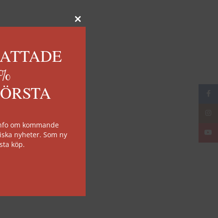
KATTADE
0%
FÖRSTA
Face
Insta
 info om kommande
YouT
iska nyheter. Som ny
sta köp.
04
mar