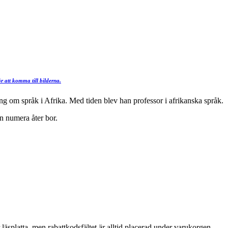
r att komma till bilderna.
ng om språk i Afrika. Med tiden blev han professor i afrikanska språk.
n numera åter bor.
läsplatta, men rabattkodsfältet är alltid placerad under varukorgen.