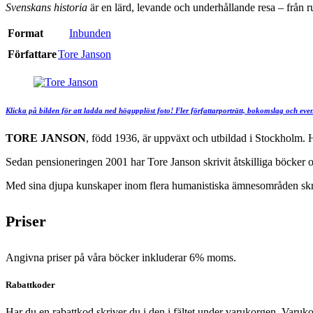
Svenskans historia
är en lärd, levande och underhållande resa – från ru
Format
Inbunden
Författare
Tore Janson
Klicka på bilden för att ladda ned högupplöst foto! Fler författarporträtt, bokomslag och eve
TORE JANSON
, född 1936, är uppväxt och utbildad i Stockholm. H
Sedan pensioneringen 2001 har Tore Janson skrivit åtskilliga böcker o
Med sina djupa kunskaper inom flera humanistiska ämnesområden skriver
Priser
Angivna priser på våra böcker inkluderar 6% moms.
Rabattkoder
Har du en rabattkod skriver du i den i fältet under varukorgen. Varuko