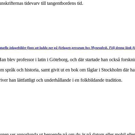
nskrifternas tidevarv till tangentbordens tid.
ntuella inlagebilder finns att ladda ner på förlagets pressrum hos Mynewdesk. Följ denna länk fö
an blev professor i latin i Göteborg, och där startade han också forskni
m språk och historia, samt givit ut en bok om fåglar i Stockholm där ha
 han lättfattligt och underhållande i en folkbildande tradition.
rgen ser annorlunda ut beroende på om du är på datorn eller mobil eller 