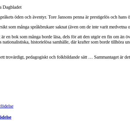
ka Dagbladet
 språkets öden och äventyr. Tore Jansons penna är prestigelös och hans
rsikt som många språkbrukare saknat (även om de inte varit medvetna om
är en bok som många borde läsa, dels för att den utgör en fin om än över
nationalistiska, historielösa samhälle, där krafter som borde tillhöra un
ett trovärdigt, pedagogiskt och folkbildande sätt … Sammantaget är det
ödelse