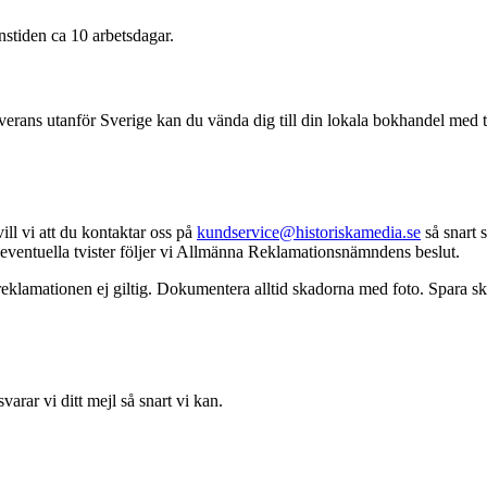
nstiden ca 10 arbetsdagar.
leverans utanför Sverige kan du vända dig till din lokala bokhandel med
vill vi att du kontaktar oss på
kundservice@historiskamedia.se
så snart s
id eventuella tvister följer vi Allmänna Reklamationsnämndens beslut.
eklamationen ej giltig. Dokumentera alltid skadorna med foto. Spara skad
varar vi ditt mejl så snart vi kan.