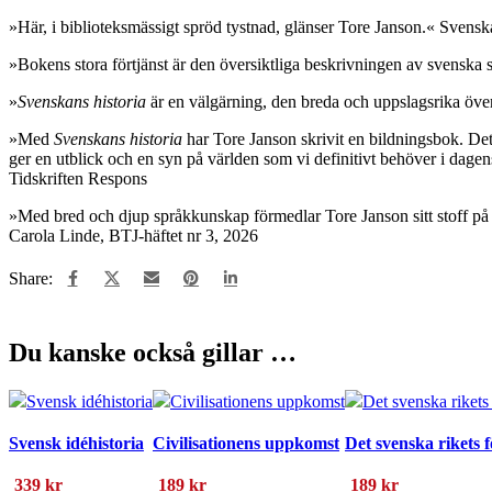
»Här, i biblioteksmässigt spröd tystnad, glänser Tore Janson.« Svens
»Bokens stora förtjänst är den översiktliga beskrivningen av svenska
»
Svenskans historia
är en välgärning, den breda och uppslagsrika öve
»Med
Svenskans historia
har Tore Janson skrivit en bildningsbok. Det 
ger en utblick och en syn på världen som vi definitivt behöver i dagens 
Tidskriften Respons
»Med bred och djup språkkunskap förmedlar Tore Janson sitt stoff på 
Carola Linde, BTJ-häftet nr 3, 2026
Share:
Du kanske också gillar …
Svensk idéhistoria
Civilisationens uppkomst
Det svenska rikets f
339
kr
189
kr
189
kr