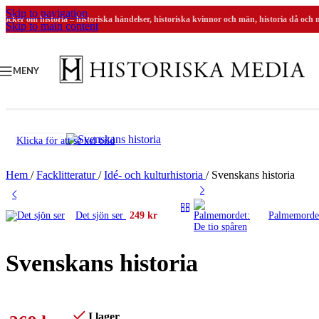
Skip to navigation
Böcker om historia – historiska händelser, historiska kvinnor och män, historia då och 
Skip to main content
MENY
Klicka för att se hel bild
Hem
/
Facklitteratur
/
Idé- och kulturhistoria
/
Svenskans historia
Det sjön ser
249
kr
Palmemord
Svenskans historia
I lager