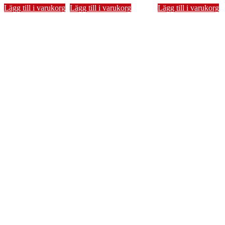
Lägg till i varukorg
Lägg till i varukorg
Lägg till i varukorg
Karl X Gustav
269
kr
Lägg till i varukorg
Runor: Mästarens handbok
269
kr
Lägg till i varukorg
Kvinnors röster