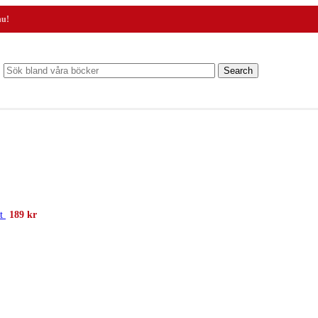
nu!
Search
et
189
kr