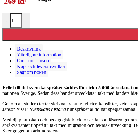
269
kr
Svenskans historia mängd
-
+
Beskrivning
Ytterligare information
Om Tore Janson
Köp- och leveransvillkor
Sagt om boken
Fröet till det svenska språket såddes för cirka 5 000 år sedan, i 
nationen Sverige. Sedan dess har det utvecklats i takt med landets hist
Genom att studera texter skrivna av kungligheter, kanslister, vetens
Janson visar i
Svenskans historia
hur språket alltid har speglat samhäl
Med djup kunskap och pedagogisk blick lotsar Janson läsaren genom ått
språkvarianter uppstått i takt med migration och teknisk utveckling. 
Sverige genom århundradena.