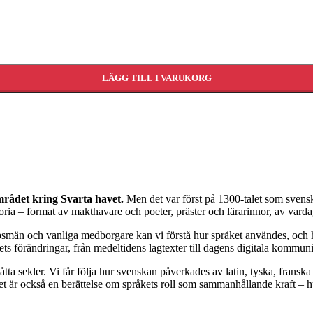
LÄGG TILL I VARUKORG
området kring Svarta havet.
Men det var först på 1300-talet som svenska
oria – format av makthavare och poeter, präster och lärarinnor, av vardag
kapsmän och vanliga medborgare kan vi förstå hur språket användes, oc
lets förändringar, från medeltidens lagtexter till dagens digitala kommun
a sekler. Vi får följa hur svenskan påverkades av latin, tyska, franska
Det är också en berättelse om språkets roll som sammanhållande kraft –