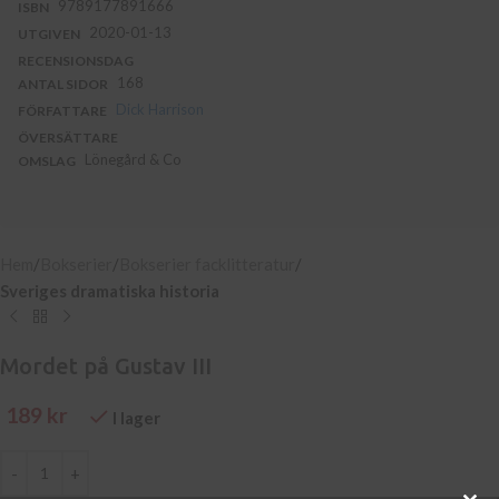
9789177891666
ISBN
2020-01-13
UTGIVEN
RECENSIONSDAG
168
ANTAL SIDOR
Dick Harrison
FÖRFATTARE
ÖVERSÄTTARE
Lönegård & Co
OMSLAG
Hem
Bokserier
Bokserier facklitteratur
Sveriges dramatiska historia
Mordet på Gustav III
189
kr
I lager