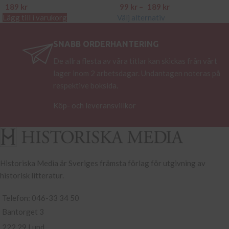
189
kr
99
kr
–
189
kr
Lägg till i varukorg
Välj alternativ
SNABB ORDERHANTERING
De allra flesta av våra titlar kan skickas från vårt
lager inom 2 arbetsdagar. Undantagen noteras på
respektive boksida.
Köp- och leveransvillkor
Historiska Media är Sveriges främsta förlag för utgivning av
historisk litteratur.
Telefon: 046-33 34 50
Bantorget 3
222 29 Lund