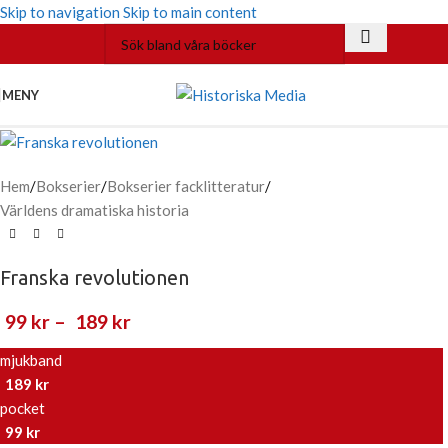
Skip to navigation
Skip to main content
MENY
Hem
/
Bokserier
/
Bokserier facklitteratur
/
Världens dramatiska historia
Franska revolutionen
99
kr
–
189
kr
mjukband
189
kr
pocket
99
kr