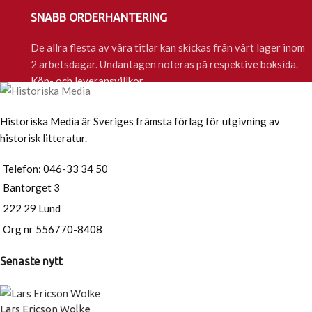
SNABB ORDERHANTERING
De allra flesta av våra titlar kan skickas från vårt lager inom
2 arbetsdagar. Undantagen noteras på respektive boksida.
Köp- och leveransvillkor
Historiska Media är Sveriges främsta förlag för utgivning av
historisk litteratur.
Telefon: 046-33 34 50
Bantorget 3
222 29 Lund
Org nr 556770-8408
Senaste nytt
Lars Ericson Wolke