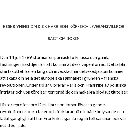
BESKRIVNING
OM DICK HARRISON
KÖP- OCH LEVERANSVILLKOR
SAGT OM BOKEN
Den 14 juli 1789 stormar en parisisk folkmassa den gamla
fästningen Bastiljen för att komma åt dess vapenförråd. Detta blir
startskottet för en lång och invecklad händelsekedja som kommer
att skaka om hela det europeiska samhället i grunden – franska
revolutionen. Under tio år vibrerar Paris och Frankrike av politiska
intriger och uppgörelser, terrorbälde och makabra blodsutgjutelser.
Historieprofessorn Dick Harrison lotsar läsaren genom
revolutionens olika faser och förklarar på ett både belysande och
lättillgängligt sätt hur Frankrikes gamla regim föll samman och vår
nutid började.