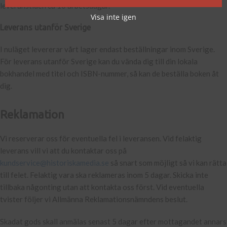
leveranstiden ca 10 arbetsdagar.
Visa inte igen
Leverans utanför Sverige
I nuläget levererar vårt lager endast beställningar inom Sverige.
För leverans utanför Sverige kan du vända dig till din lokala
bokhandel med titel och ISBN-nummer, så kan de beställa boken åt
dig.
Reklamation
Vi reserverar oss för eventuella fel i leveransen. Vid felaktig
leverans vill vi att du kontaktar oss på
kundservice@historiskamedia.se
så snart som möjligt så vi kan rätta
till felet. Felaktig vara ska reklameras inom 5 dagar. Skicka inte
tillbaka någonting utan att kontakta oss först. Vid eventuella
tvister följer vi Allmänna Reklamationsnämndens beslut.
Skadat gods skall anmälas senast 5 dagar efter mottagandet annars