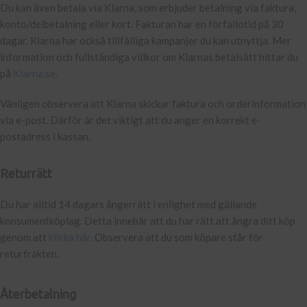
Du kan även betala via Klarna, som erbjuder betalning via faktura,
konto/delbetalning eller kort. Fakturan har en förfallotid på 30
dagar. Klarna har också tillfälliga kampanjer du kan utnyttja. Mer
information och fullständiga villkor om Klarnas betalsätt hittar du
på
Klarna.se
.
Vänligen observera att Klarna skickar faktura och orderinformation
via e-post. Därför är det viktigt att du anger en korrekt e-
postadress i kassan.
Returrätt
Du har alltid 14 dagars ångerrätt i enlighet med gällande
konsumentköplag. Detta innebär att du har rätt att ångra ditt köp
genom att
klicka här
. Observera att du som köpare står för
returfrakten.
Återbetalning