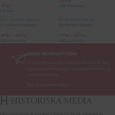
249
kr
99
kr
Välj alternativ
Läs mer
En sekund är jag evig
När bergen sjunger
99
kr
–
249
kr
99
kr
–
249
kr
Välj alternativ
Välj alternativ
SNABB ORDERHANTERING
De allra flesta av våra titlar kan skickas från vårt
lager inom 2 arbetsdagar. Undantagen noteras på
respektive boksida.
Köp- och leveransvillkor
Historiska Media är Sveriges främsta förlag för utgivning av