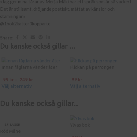
»Jag ger mina tårar av Merja Mäki har ett språk som är så vackert.
Det är stillsamt, dröjande poetiskt, mättat av känslor och
stämningar.«
@1bok2katter3kopparte
Share:
Du kanske också gillar …
Innan fåglarna vänder åter
Flickan på perrongen
99
kr
–
249
kr
99
kr
Välj alternativ
Välj alternativ
Du kanske också gillar...
Ylvas bok
EJ I LAGER
Röd Måne