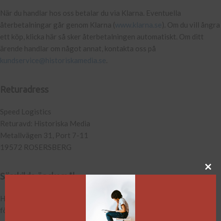
När du handlar hos oss betalar du via Klarna. Eventuella
återbetalningar går genom Klarna (
www.klarna.se
). Om du vill ångra
ett köp, klicka här så sker återbetalningen automatiskt. Om ditt
ärende handlar om något annat, kontakta oss på
kundservice@historiskamedia.se
.
Returadress
Speed Logistics
Returavd: Historiska Media
Metallvägen 31, Port 7-11
19572 ROSERSBERG
Särskilda önskemål
Har du särskilda önskemål kring din leverans, kontakta oss på
förlaget så lägger vi beställningen manuellt.