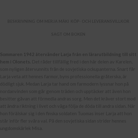
BESKRIVNING
OM MERJA MÄKI
KÖP- OCH LEVERANSVILLKOR
SAGT OM BOKEN
Sommaren 1942 återvänder Larja från en lärarutbildning till sitt
hem i Olonets.
Det råder tillfällig fred i den här delen av Karelen,
som nyligen återvunnits från de sovjetiska ockupanterna. Snart får
Larja veta att hennes farmor, byns professionella gråterska, är
dödligt sjuk. Medan Larja tar hand om farmodern lyssnar hon på
nordanvinden som går genom träden och upptäcker att även hon
besitter gåvan att förmedla andras sorg. Men det kräver stort mod
att ändra riktning i livet och våga följa de döda till andra sidan. När
hon förälskar sig i den finska soldaten Tuomas inser Larja att hon
står inför fler svåra val. På den sovjetiska sidan strider hennes
ungdomskärlek Misa.