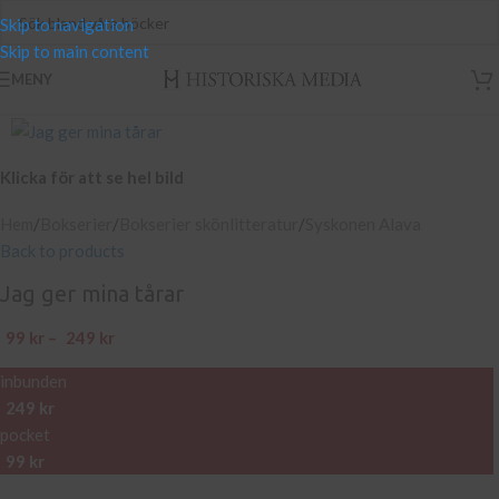
Skip to navigation
Skip to main content
MENY
Klicka för att se hel bild
Hem
/
Bokserier
/
Bokserier skönlitteratur
/
Syskonen Alava
Back to products
Jag ger mina tårar
99
kr
–
249
kr
inbunden
249
kr
pocket
99
kr