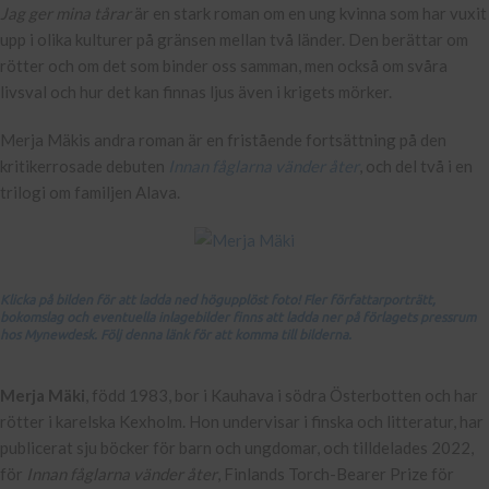
Jag ger mina tårar
är en stark roman om en ung kvinna som har vuxit
upp i olika kulturer på gränsen mellan två länder. Den berättar om
rötter och om det som binder oss samman, men också om svåra
livsval och hur det kan finnas ljus även i krigets mörker.
Merja Mäkis andra roman är en fristående fortsättning på den
kritikerrosade debuten
Innan fåglarna vänder åter
, och del två i en
trilogi om familjen Alava.
Klicka på bilden för att ladda ned högupplöst foto! Fler författarporträtt,
bokomslag och eventuella inlagebilder finns att ladda ner på förlagets pressrum
hos Mynewdesk. Följ denna länk för att komma till bilderna.
Merja Mäki
, född 1983, bor i Kauhava i södra Österbotten och har
rötter i karelska Kexholm. Hon undervisar i finska och litteratur, har
publicerat sju böcker för barn och ungdomar, och tilldelades 2022,
för
Innan fåglarna vänder åter
, Finlands Torch-Bearer Prize för