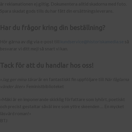
är reklamationen ej giltig. Dokumentera alltid skadorna med foto.
Spara skadat gods tills du har fått din ersättningsleverans.
Har du frågor kring din beställning?
Hör gärna av dig via e-post till
kundservice@historiskamedia.se
så
besvarar vi ditt mejl så snart vi kan.
Tack för att du handlar hos oss!
»
Jag ger mina tårar
är en fantastiskt fin uppföljare till
När fåglarna
vänder åter
.« Feministbiblioteket
»Mäki är en imponerande skicklig författare som lyhört, poetiskt
och precist gestaltar såväl inre som yttre skeenden … En mycket
läsvärd roman!«
BTJ