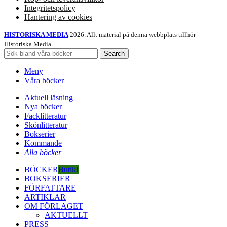
Integritetspolicy
Hantering av cookies
HISTORISKA MEDIA
2026. Allt material på denna webbplats tillhör
Historiska Media.
Search
Meny
Våra böcker
Aktuell läsning
Nya böcker
Facklitteratur
Skönlitteratur
Bokserier
Kommande
Alla böcker
BÖCKER
Butik!
BOKSERIER
FÖRFATTARE
ARTIKLAR
OM FÖRLAGET
AKTUELLT
PRESS