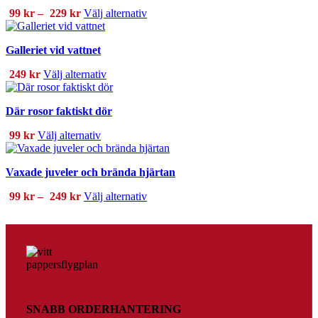
Prisintervall:
Den
99
kr
–
229
kr
Välj alternativ
99 kr
här
till
produkten
Galleriet vid vattnet
229 kr
har
flera
Den
249
kr
Välj alternativ
varianter.
här
De
produkten
olika
Där rosor faktiskt dör
har
alternativen
flera
kan
Den
99
kr
Välj alternativ
varianter.
väljas
här
De
på
produkten
olika
produktsidan
Vaxade juveler och brända hjärtan
har
alternativen
flera
kan
Prisintervall:
Den
99
kr
–
249
kr
Välj alternativ
varianter.
väljas
99 kr
här
De
på
till
produkten
olika
produktsidan
249 kr
har
alternativen
flera
kan
varianter.
väljas
De
på
olika
produktsidan
alternativen
SNABB ORDERHANTERING
kan