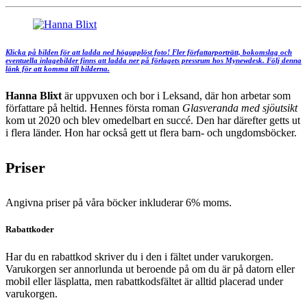
Klicka på bilden för att ladda ned högupplöst foto! Fler författarporträtt, bokomslag och
eventuella inlagebilder finns att ladda ner på förlagets pressrum hos Mynewdesk. Följ denna
länk för att komma till bilderna.
Hanna Blixt
är uppvuxen och bor i Leksand, där hon arbetar som
författare på heltid. Hennes första roman
Glasveranda med sjöutsikt
kom ut 2020 och blev omedelbart en succé. Den har därefter getts ut
i flera länder. Hon har också gett ut flera barn- och ungdomsböcker.
Priser
Angivna priser på våra böcker inkluderar 6% moms.
Rabattkoder
Har du en rabattkod skriver du i den i fältet under varukorgen.
Varukorgen ser annorlunda ut beroende på om du är på datorn eller
mobil eller läsplatta, men rabattkodsfältet är alltid placerad under
varukorgen.