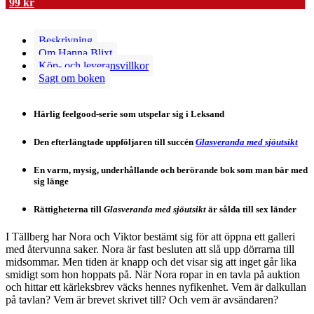
99
kr
Beskrivning
Om Hanna Blixt
Köp- och leveransvillkor
Sagt om boken
Härlig feelgood-serie som utspelar sig i Leksand
Den efterlängtade uppföljaren till succén
Glasveranda med sjöutsikt
En varm, mysig, underhållande och berörande bok som man bär med
sig länge
Rättigheterna till
Glasveranda med sjöutsikt
är sålda till sex länder
I Tällberg har Nora och Viktor bestämt sig för att öppna ett galleri
med återvunna saker. Nora är fast besluten att slå upp dörrarna till
midsommar. Men tiden är knapp och det visar sig att inget går lika
smidigt som hon hoppats på. När Nora ropar in en tavla på auktion
och hittar ett kärleksbrev väcks hennes nyfikenhet. Vem är dalkullan
på tavlan? Vem är brevet skrivet till? Och vem är avsändaren?