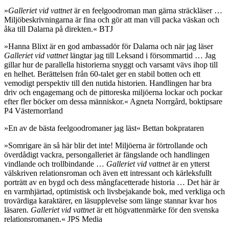
»
Galleriet vid vattnet
är en feelgoodroman man gärna sträckläser …
Miljöbeskrivningarna är fina och gör att man vill packa väskan och
åka till Dalarna på direkten.« BTJ
»Hanna Blixt är en god ambassadör för Dalarna och när jag läser
Galleriet vid vattnet
längtar jag till Leksand i försommartid … Jag
gillar hur de parallella historierna snyggt och varsamt vävs ihop till
en helhet. Berättelsen från 60-talet ger en stabil botten och ett
vemodigt perspektiv till den nutida historien. Handlingen har bra
driv och engagemang och de pittoreska miljöerna lockar och pockar
efter fler böcker om dessa människor.« Agneta Norrgård, boktipsare
P4 Västernorrland
»En av de bästa feelgoodromaner jag läst« Bettan bokprataren
»Somrigare än så här blir det inte! Miljöerna är förtrollande och
överdådigt vackra, persongalleriet är fängslande och handlingen
vindlande och trollbindande …
Galleriet vid vattnet
är en ytterst
välskriven relationsroman och även ett intressant och kärleksfullt
porträtt av en bygd och dess mångfacetterade historia … Det här är
en varmhjärtad, optimistisk och livsbejakande bok, med verkliga och
trovärdiga karaktärer, en läsupplevelse som länge stannar kvar hos
läsaren.
Galleriet vid vattnet
är ett högvattenmärke för den svenska
relationsromanen.« JPS Media