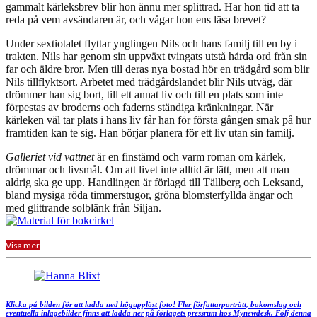
gammalt kärleksbrev blir hon ännu mer splittrad. Har hon tid att ta
reda på vem avsändaren är, och vågar hon ens läsa brevet?
Under sextiotalet flyttar ynglingen Nils och hans familj till en by i
trakten. Nils har genom sin uppväxt tvingats utstå hårda ord från sin
far och äldre bror. Men till deras nya bostad hör en trädgård som blir
Nils tillflyktsort. Arbetet med trädgårdslandet blir Nils utväg, där
drömmer han sig bort, till ett annat liv och till en plats som inte
förpestas av broderns och faderns ständiga kränkningar. När
kärleken väl tar plats i hans liv får han för första gången smak på hur
framtiden kan te sig. Han börjar planera för ett liv utan sin familj.
Galleriet vid vattnet
är en finstämd och varm roman om kärlek,
drömmar och livsmål. Om att livet inte alltid är lätt, men att man
aldrig ska ge upp. Handlingen är förlagd till Tällberg och Leksand,
bland mysiga röda timmerstugor, gröna blomsterfyllda ängar och
med glittrande solblänk från Siljan.
Visa mer
Klicka på bilden för att ladda ned högupplöst foto! Fler författarporträtt, bokomslag och
eventuella inlagebilder finns att ladda ner på förlagets pressrum hos Mynewdesk. Följ denna