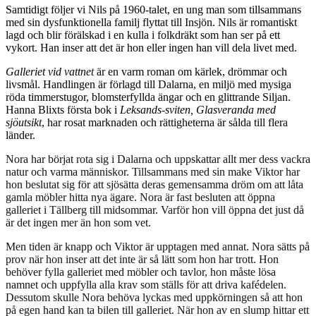
Samtidigt följer vi Nils på 1960-talet, en ung man som tillsammans
med sin dysfunktionella familj flyttat till Insjön. Nils är romantiskt
lagd och blir förälskad i en kulla i folkdräkt som han ser på ett
vykort. Han inser att det är hon eller ingen han vill dela livet med.
Galleriet vid vattnet
är en varm roman om kärlek, drömmar och
livsmål. Handlingen är förlagd till Dalarna, en miljö med mysiga
röda timmerstugor, blomsterfyllda ängar och en glittrande Siljan.
Hanna Blixts första bok i
Leksands-sviten, Glasveranda med
sjöutsikt
, har rosat marknaden och rättigheterna är sålda till flera
länder.
Nora har börjat rota sig i Dalarna och uppskattar allt mer dess vackra
natur och varma människor. Tillsammans med sin make Viktor har
hon beslutat sig för att sjösätta deras gemensamma dröm om att låta
gamla möbler hitta nya ägare. Nora är fast besluten att öppna
galleriet i Tällberg till midsommar. Varför hon vill öppna det just då
är det ingen mer än hon som vet.
Men tiden är knapp och Viktor är upptagen med annat. Nora sätts på
prov när hon inser att det inte är så lätt som hon har trott. Hon
behöver fylla galleriet med möbler och tavlor, hon måste lösa
namnet och uppfylla alla krav som ställs för att driva kafédelen.
Dessutom skulle Nora behöva lyckas med uppkörningen så att hon
på egen hand kan ta bilen till galleriet. När hon av en slump hittar ett