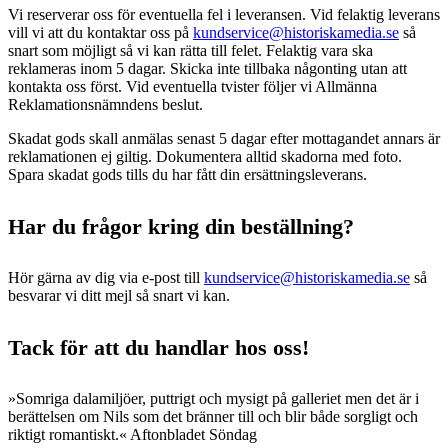
Vi reserverar oss för eventuella fel i leveransen. Vid felaktig leverans
vill vi att du kontaktar oss på
kundservice@historiskamedia.se
så
snart som möjligt så vi kan rätta till felet. Felaktig vara ska
reklameras inom 5 dagar. Skicka inte tillbaka någonting utan att
kontakta oss först. Vid eventuella tvister följer vi Allmänna
Reklamationsnämndens beslut.
Skadat gods skall anmälas senast 5 dagar efter mottagandet annars är
reklamationen ej giltig. Dokumentera alltid skadorna med foto.
Spara skadat gods tills du har fått din ersättningsleverans.
Har du frågor kring din beställning?
Hör gärna av dig via e-post till
kundservice@historiskamedia.se
så
besvarar vi ditt mejl så snart vi kan.
Tack för att du handlar hos oss!
»Somriga dalamiljöer, puttrigt och mysigt på galleriet men det är i
berättelsen om Nils som det bränner till och blir både sorgligt och
riktigt romantiskt.« Aftonbladet Söndag