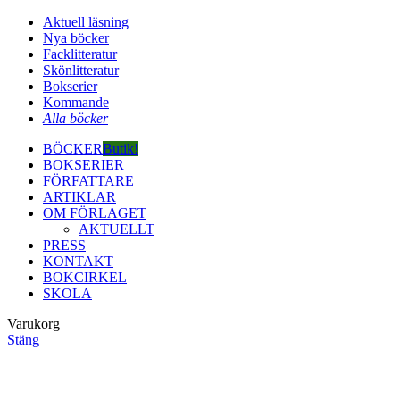
Aktuell läsning
Nya böcker
Facklitteratur
Skönlitteratur
Bokserier
Kommande
Alla böcker
BÖCKER
Butik!
BOKSERIER
FÖRFATTARE
ARTIKLAR
OM FÖRLAGET
AKTUELLT
PRESS
KONTAKT
BOKCIRKEL
SKOLA
Varukorg
Stäng
Close
this
module