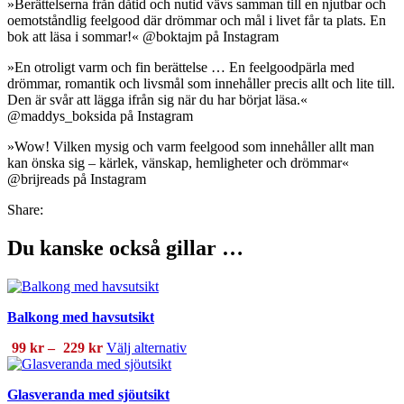
»Berättelserna från dåtid och nutid vävs samman till en njutbar och
oemotståndlig feelgood där drömmar och mål i livet får ta plats. En
bok att läsa i sommar!« @boktajm på Instagram
»En otroligt varm och fin berättelse … En feelgoodpärla med
drömmar, romantik och livsmål som innehåller precis allt och lite till.
Den är svår att lägga ifrån sig när du har börjat läsa.«
@maddys_boksida på Instagram
»Wow! Vilken mysig och varm feelgood som innehåller allt man
kan önska sig – kärlek, vänskap, hemligheter och drömmar«
@brijreads på Instagram
Share:
Du kanske också gillar …
Balkong med havsutsikt
Prisintervall:
Den
99
kr
–
229
kr
Välj alternativ
99 kr
här
till
produkten
Glasveranda med sjöutsikt
229 kr
har