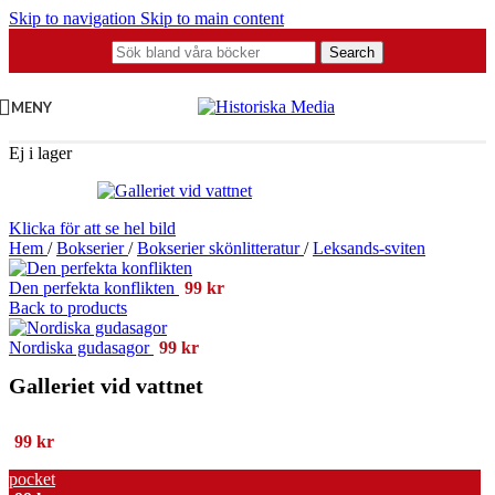
Skip to navigation
Skip to main content
Search
MENY
Ej i lager
Klicka för att se hel bild
Hem
/
Bokserier
/
Bokserier skönlitteratur
/
Leksands-sviten
Den perfekta konflikten
99
kr
Back to products
Nordiska gudasagor
99
kr
Galleriet vid vattnet
99
kr
pocket