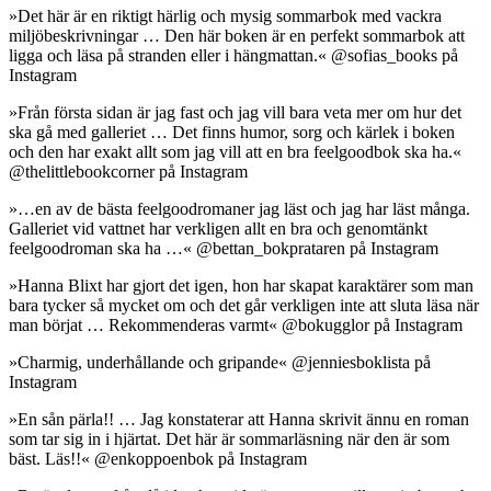
»Det här är en riktigt härlig och mysig sommarbok med vackra
miljöbeskrivningar … Den här boken är en perfekt sommarbok att
ligga och läsa på stranden eller i hängmattan.« @sofias_books på
Instagram
»Från första sidan är jag fast och jag vill bara veta mer om hur det
ska gå med galleriet … Det finns humor, sorg och kärlek i boken
och den har exakt allt som jag vill att en bra feelgoodbok ska ha.«
@thelittlebookcorner på Instagram
»…en av de bästa feelgoodromaner jag läst och jag har läst många.
Galleriet vid vattnet har verkligen allt en bra och genomtänkt
feelgoodroman ska ha …« @bettan_bokprataren på Instagram
»Hanna Blixt har gjort det igen, hon har skapat karaktärer som man
bara tycker så mycket om och det går verkligen inte att sluta läsa när
man börjat … Rekommenderas varmt« @bokugglor på Instagram
»Charmig, underhållande och gripande« @jenniesboklista på
Instagram
»En sån pärla!! … Jag konstaterar att Hanna skrivit ännu en roman
som tar sig in i hjärtat. Det här är sommarläsning när den är som
bäst. Läs!!« @enkoppoenbok på Instagram