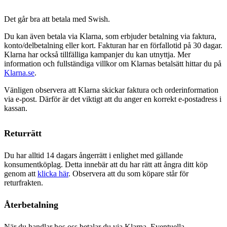
Det går bra att betala med Swish.
Du kan även betala via Klarna, som erbjuder betalning via faktura,
konto/delbetalning eller kort. Fakturan har en förfallotid på 30 dagar.
Klarna har också tillfälliga kampanjer du kan utnyttja. Mer
information och fullständiga villkor om Klarnas betalsätt hittar du på
Klarna.se
.
Vänligen observera att Klarna skickar faktura och orderinformation
via e-post. Därför är det viktigt att du anger en korrekt e-postadress i
kassan.
Returrätt
Du har alltid 14 dagars ångerrätt i enlighet med gällande
konsumentköplag. Detta innebär att du har rätt att ångra ditt köp
genom att
klicka här
. Observera att du som köpare står för
returfrakten.
Återbetalning
När du handlar hos oss betalar du via Klarna. Eventuella