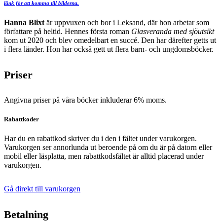
länk för att komma till bilderna.
Hanna Blixt
är uppvuxen och bor i Leksand, där hon arbetar som
författare på heltid. Hennes första roman
Glasveranda med sjöutsikt
kom ut 2020 och blev omedelbart en succé. Den har därefter getts ut
i flera länder. Hon har också gett ut flera barn- och ungdomsböcker.
Priser
Angivna priser på våra böcker inkluderar 6% moms.
Rabattkoder
Har du en rabattkod skriver du i den i fältet under varukorgen.
Varukorgen ser annorlunda ut beroende på om du är på datorn eller
mobil eller läsplatta, men rabattkodsfältet är alltid placerad under
varukorgen.
Gå direkt till varukorgen
Betalning