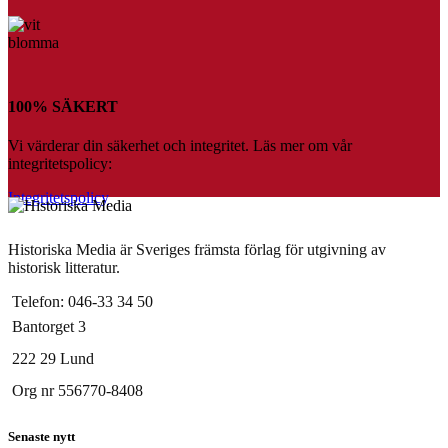
100% SÄKERT
Vi värderar din säkerhet och integritet. Läs mer om vår
integritetspolicy:
Integritetspolicy
Historiska Media är Sveriges främsta förlag för utgivning av
historisk litteratur.
Telefon: 046-33 34 50
Bantorget 3
222 29 Lund
Org nr 556770-8408
Senaste nytt