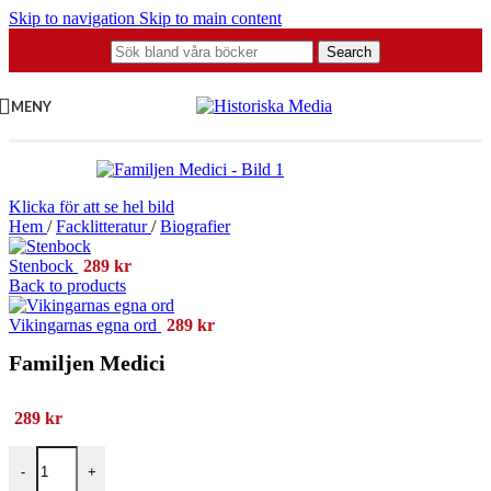
Skip to navigation
Skip to main content
Search
MENY
Klicka för att se hel bild
Hem
/
Facklitteratur
/
Biografier
Stenbock
289
kr
Back to products
Vikingarnas egna ord
289
kr
Familjen Medici
289
kr
Familjen Medici mängd
-
+