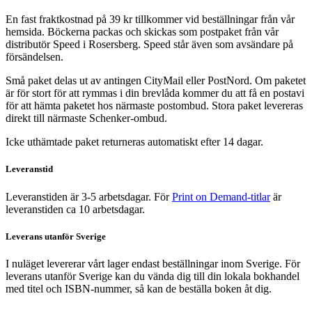
En fast fraktkostnad på 39 kr tillkommer vid beställningar från vår
hemsida. Böckerna packas och skickas som postpaket från vår
distributör Speed i Rosersberg. Speed står även som avsändare på
försändelsen.
Små paket delas ut av antingen CityMail eller PostNord. Om paketet
är för stort för att rymmas i din brevlåda kommer du att få en postavi
för att hämta paketet hos närmaste postombud. Stora paket levereras
direkt till närmaste Schenker-ombud.
Icke uthämtade paket returneras automatiskt efter 14 dagar.
Leveranstid
Leveranstiden är 3-5 arbetsdagar. För
Print on Demand-titlar
är
leveranstiden ca 10 arbetsdagar.
Leverans utanför Sverige
I nuläget levererar vårt lager endast beställningar inom Sverige. För
leverans utanför Sverige kan du vända dig till din lokala bokhandel
med titel och ISBN-nummer, så kan de beställa boken åt dig.