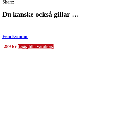
Share:
Du kanske också gillar …
Fem kvinnor
289
kr
Lägg till i varukorg
101 historiska hjältar
289
kr
Lägg till i varukorg
Bellman
189
kr
Lägg till i varukorg