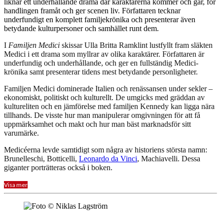
liknar ett underhållande drama där karaktärerna kommer och går, för
handlingen framåt och ger scenen liv. Författaren tecknar
underfundigt en komplett familjekrönika och presenterar även
betydande kulturpersoner och samhället runt dem.
I
Familjen Medici
skissar Ulla Britta Ramklint lustfyllt fram släkten
Medici i ett drama som myllrar av olika karaktärer. Författaren är
underfundig och underhållande, och ger en fullständig Medici-
krönika samt presenterar tidens mest betydande personligheter.
Familjen Medici dominerade Italien och renässansen under sekler –
ekonomiskt, politiskt och kulturellt. De umgicks med gräddan av
kultureliten och en jämförelse med familjen Kennedy kan ligga nära
tillhands. De visste hur man manipulerar omgivningen för att få
uppmärksamhet och makt och hur man bäst marknadsför sitt
varumärke.
Medicéerna levde samtidigt som några av historiens största namn:
Brunelleschi, Botticelli,
Leonardo da Vinci
, Machiavelli. Dessa
giganter porträtteras också i boken.
Visa mer