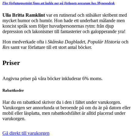
Fler författarporträtt finns att ladda ner på förlagets pressrum hos Mynewsdesk
Ulla Britta Ramklint
var en rutinerad och stilsäker skribent med
mycket humor och humör. Hon hade ett underbart målande men
koncist språk som följer huvudpersonernas rytm: från djup
depression och lakonismer till fantasterier och galopperande yra!
Hon medverkade ofta i
Skånska Dagbladet
,
Populär Historia
och
Res
samt var författare till ett stort antal böcker.
Priser
Angivna priser på våra böcker inkluderar 6% moms.
Rabattkoder
Har du en rabattkod skriver du i den i fältet under varukorgen.
Varukorgen ser annorlunda ut beroende på om du är på datorn eller
mobil eller läsplatta, men rabattkodsfältet är alltid placerad under
varukorgen.
Gå direkt till varukorgen