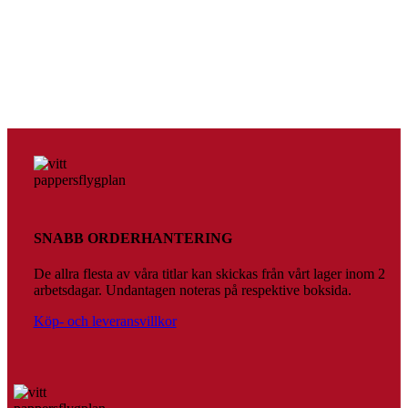
Stenbock
289
kr
Lägg till i varukorg
Augustus. Den förste kejsaren
189
kr
Lägg till i varukorg
SNABB ORDERHANTERING
De allra flesta av våra titlar kan skickas från vårt lager inom 2
arbetsdagar. Undantagen noteras på respektive boksida.
Köp- och leveransvillkor