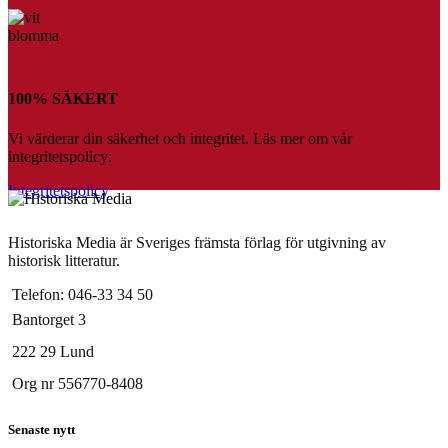
100% SÄKERT
Vi värderar din säkerhet och integritet. Läs mer om vår
integritetspolicy:
Integritetspolicy
Historiska Media är Sveriges främsta förlag för utgivning av
historisk litteratur.
Telefon: 046-33 34 50
Bantorget 3
222 29 Lund
Org nr 556770-8408
Senaste nytt