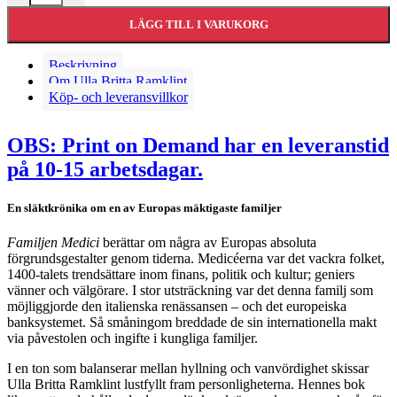
LÄGG TILL I VARUKORG
Beskrivning
Om Ulla Britta Ramklint
Köp- och leveransvillkor
OBS: Print on Demand har en leveranstid
på 10-15 arbetsdagar.
En släktkrönika om en av Europas mäktigaste familjer
Familjen Medici
berättar om några av Europas absoluta
förgrundsgestalter genom tiderna. Medicéerna var det vackra folket,
1400-talets trendsättare inom finans, politik och kultur; geniers
vänner och välgörare. I stor utsträckning var det denna familj som
möjliggjorde den italienska renässansen – och det europeiska
banksystemet. Så småningom breddade de sin internationella makt
via påvestolen och ingifte i kungliga familjer.
I en ton som balanserar mellan hyllning och vanvördighet skissar
Ulla Britta Ramklint lustfyllt fram personligheterna. Hennes bok