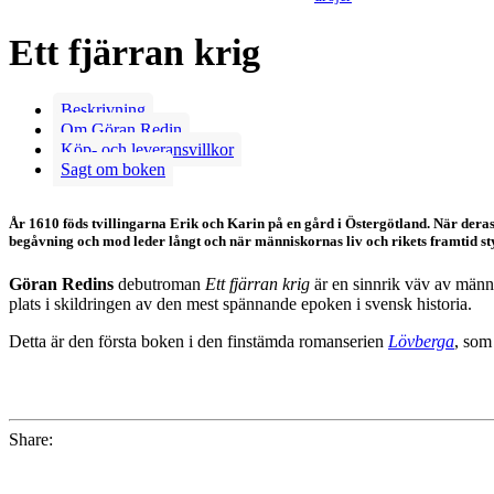
Ett fjärran krig
Beskrivning
Om Göran Redin
Köp- och leveransvillkor
Sagt om boken
År 1610 föds tvillingarna Erik och Karin på en gård i Östergötland. När deras
begåvning och mod leder långt och när människornas liv och rikets framtid styr
Göran Redins
debutroman
Ett fjärran krig
är en sinnrik väv av männi
plats i skildringen av den mest spännande epoken i svensk historia.
Detta är den första boken i den finstämda romanserien
Lövberga
, som
Share: