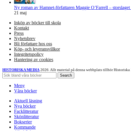
Ny roman av Hamnet-författaren Maggie O’Farrell – storslaget
21 maj
Inköp av böcker till skola
Kontakt
Press
Nyhetsbrev
Bli författare hos oss
Köp- och leveransvillkor
Integritetspolicy
Hantering av cookies
HISTORISKA MEDIA
2026. Allt material på denna webbplats tillhör Historiska
Search
Meny
Våra böcker
Aktuell läsning
Nya böcker
Facklitteratur
Skönlitteratur
Bokserier
Kommande