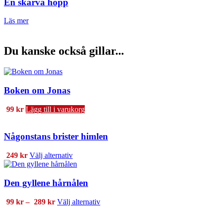
En skärva hopp
Läs mer
Du kanske också gillar...
Boken om Jonas
99
kr
Lägg till i varukorg
Någonstans brister himlen
Den
249
kr
Välj alternativ
här
produkten
har
Den gyllene hårnålen
flera
varianter.
Prisintervall:
Den
99
kr
–
289
kr
Välj alternativ
De
99 kr
här
olika