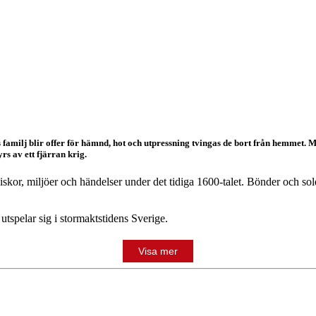
 familj blir offer för hämnd, hot och utpressning tvingas de bort från hemmet. 
s av ett fjärran krig.
skor, miljöer och händelser under det tidiga 1600-talet. Bönder och sold
 utspelar sig i stormaktstidens Sverige.
Visa mer