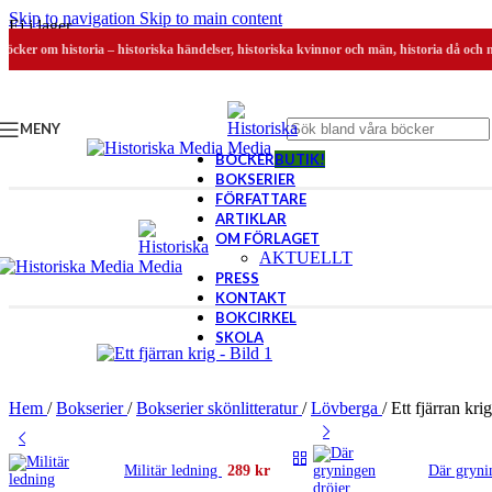
Skip to navigation
Skip to main content
Ej i lager
Böcker om historia – historiska händelser, historiska kvinnor och män, historia då och 
MENY
BÖCKER
BUTIK!
BOKSERIER
FÖRFATTARE
ARTIKLAR
OM FÖRLAGET
AKTUELLT
PRESS
KONTAKT
BOKCIRKEL
SKOLA
Hem
/
Bokserier
/
Bokserier skönlitteratur
/
Lövberga
/
Ett fjärran krig
Militär ledning
289
kr
Där gryni