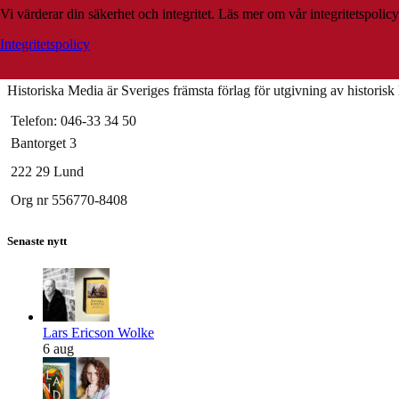
Vi värderar din säkerhet och integritet. Läs mer om vår integritetspolicy
Integritetspolicy
Historiska Media är Sveriges främsta förlag för utgivning av historisk li
Telefon: 046-33 34 50
Bantorget 3
222 29 Lund
Org nr 556770-8408
Senaste nytt
Lars Ericson Wolke
6 aug