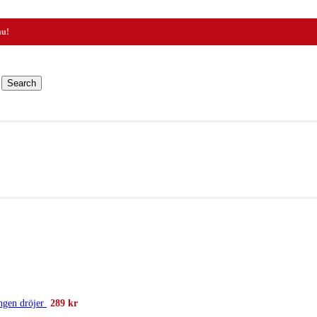
nu!
Search
ngen dröjer
289
kr