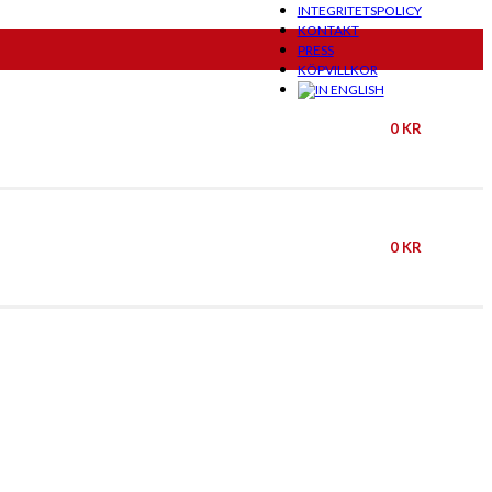
INTEGRITETSPOLICY
KONTAKT
PRESS
KÖPVILLKOR
0
KR
0
KR