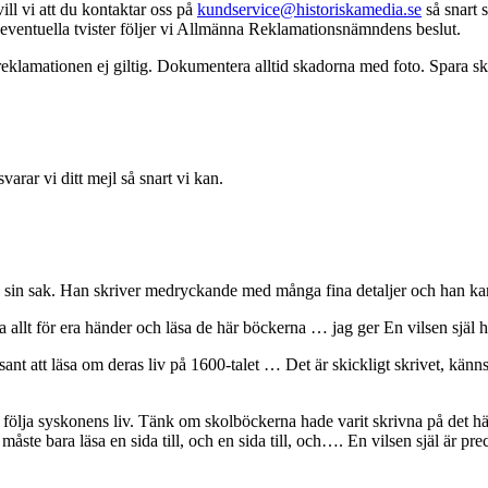
vill vi att du kontaktar oss på
kundservice@historiskamedia.se
så snart s
id eventuella tvister följer vi Allmänna Reklamationsnämndens beslut.
eklamationen ej giltig. Dokumentera alltid skadorna med foto. Spara skad
varar vi ditt mejl så snart vi kan.
sin sak. Han skriver medryckande med många fina detaljer och han kan
 allt för era händer och läsa de här böckerna … jag ger En vilsen själ
essant att läsa om deras liv på 1600-talet … Det är skickligt skrivet, k
ölja syskonens liv. Tänk om skolböckerna hade varit skrivna på det här 
 bara läsa en sida till, och en sida till, och…. En vilsen själ är preci