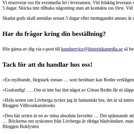
Vi reserverar oss för eventuella fel i leveransen. Vid felaktig leverans 
5 dagar. Skicka inte tillbaka någonting utan att kontakta oss först. V
Skadat gods skall anmälas senast 5 dagar efter mottagandet annars är r
Har du frågor kring din beställning?
Hör gärna av dig via e-post till
kundservice@historiskamedia.se
så bes
Tack för att du handlar hos oss!
»En myllrande, färgstark roman … som berättare kan Redin verkligen 
»Gudomlig! …. Om ni inte har läst något av Göran Redin får ni släppa
»Hela serien om Lövberga tycker jag är fantastiskt bra, det är så intr
Bloggen Villivonkansbooks
»Den här serien är en av mina absoluta favoriter … Det spännande att f
… Böckerna om syskonen från Lövberga är riktiga bladvändare, man måste
Bloggen Boklysten