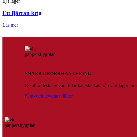
Ej i lager
Ett fjärran krig
Läs mer
SNABB ORDERHANTERING
De allra flesta av våra titlar kan skickas från vårt lager 
Köp- och leveransvillkor