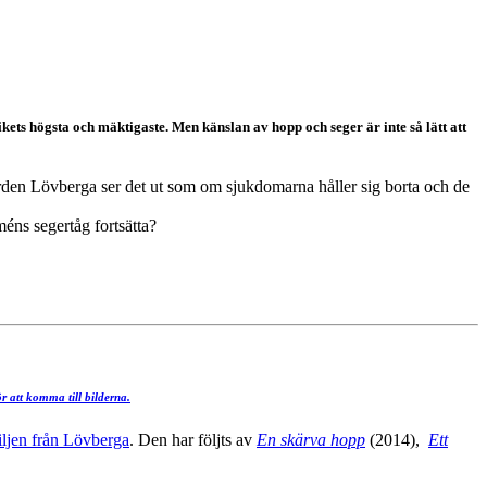
ets högsta och mäktigaste. Men känslan av hopp och seger är inte så lätt att
rden Lövberga ser det ut som om sjukdomarna håller sig borta och de
éns segertåg fortsätta?
r att komma till bilderna.
iljen från Lövberga
. Den har följts av
En skärva hopp
(2014),
Ett