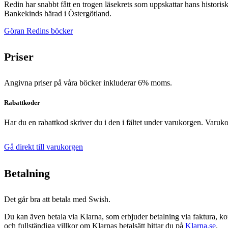
Redin har snabbt fått en trogen läsekrets som uppskattar hans historis
Bankekinds härad i Östergötland.
Göran Redins böcker
Priser
Angivna priser på våra böcker inkluderar 6% moms.
Rabattkoder
Har du en rabattkod skriver du i den i fältet under varukorgen. Varuko
Gå direkt till varukorgen
Betalning
Det går bra att betala med Swish.
Du kan även betala via Klarna, som erbjuder betalning via faktura, kon
och fullständiga villkor om Klarnas betalsätt hittar du på
Klarna.se
.