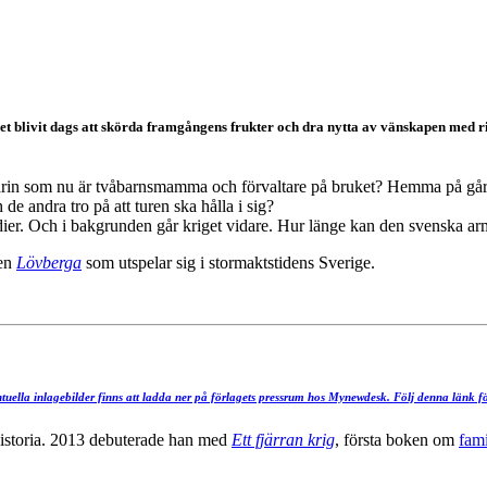
 blivit dags att skörda framgångens frukter och dra nytta av vänskapen med rik
r Karin som nu är tvåbarnsmamma och förvaltare på bruket? Hemma på gå
e andra tro på att turen ska hålla i sig?
ier. Och i bakgrunden går kriget vidare. Hur länge kan den svenska arm
ien
Lövberga
som utspelar sig i stormaktstidens Sverige.
Visa mer
ntuella inlagebilder finns att ladda ner på förlagets pressrum hos Mynewdesk. Följ denna länk fö
historia. 2013 debuterade han med
Ett fjärran krig
, första boken om
fam