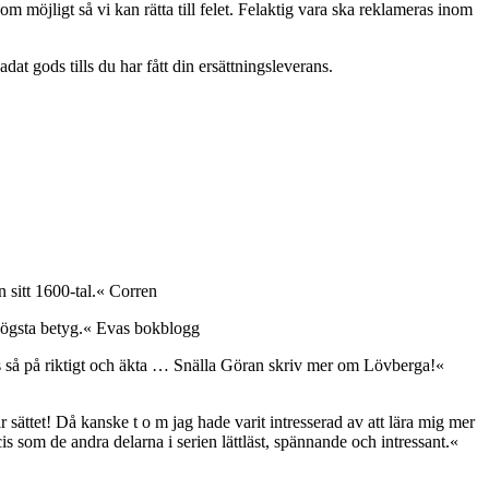
om möjligt så vi kan rätta till felet. Felaktig vara ska reklameras inom
at gods tills du har fått din ersättningsleverans.
 sitt 1600-tal.« Corren
 högsta betyg.« Evas bokblogg
änns så på riktigt och äkta … Snälla Göran skriv mer om Lövberga!«
sättet! Då kanske t o m jag hade varit intresserad av att lära mig mer
s som de andra delarna i serien lättläst, spännande och intressant.«