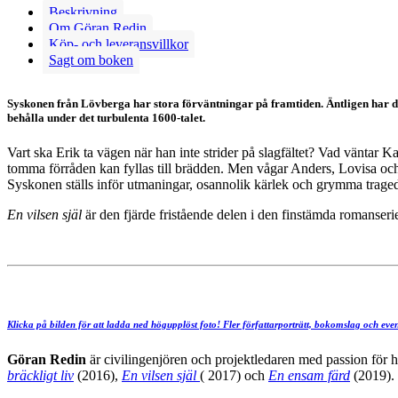
Beskrivning
Om Göran Redin
Köp- och leveransvillkor
Sagt om boken
Syskonen från Lövberga har stora förväntningar på framtiden. Äntligen har det
behålla under det turbulenta 1600-talet.
Vart ska Erik ta vägen när han inte strider på slagfältet? Vad vänta
tomma förråden kan fyllas till brädden. Men vågar Anders, Lovisa och d
Syskonen ställs inför utmaningar, osannolik kärlek och grymma traged
En vilsen själ
är den fjärde fristående delen i den finstämda romanser
Klicka på bilden för att ladda ned högupplöst foto! Fler författarporträtt, bokomslag och eve
Göran Redin
är civilingenjören och projektledaren med passion för 
bräckligt liv
(2016),
En vilsen själ
( 2017) och
En ensam färd
(2019).