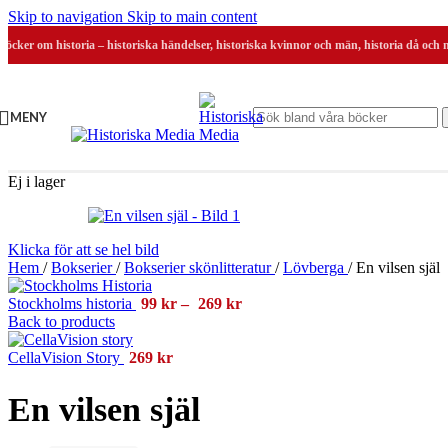
Skip to navigation
Skip to main content
Böcker om historia – historiska händelser, historiska kvinnor och män, historia då och 
MENY
Ej i lager
Klicka för att se hel bild
Hem
/
Bokserier
/
Bokserier skönlitteratur
/
Lövberga
/
En vilsen själ
Prisintervall:
Stockholms historia
99
kr
–
269
kr
99 kr
Back to products
till
269 kr
CellaVision Story
269
kr
En vilsen själ