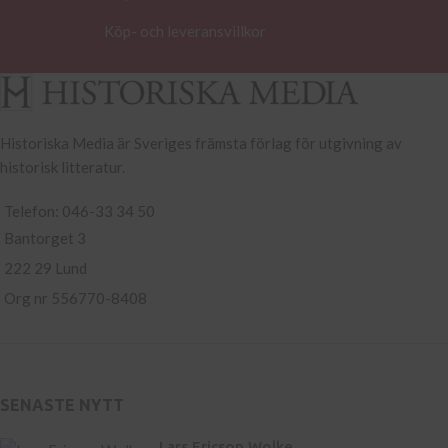
Köp- och leveransvillkor
Historiska Media är Sveriges främsta förlag för utgivning av
historisk litteratur.
Telefon: 046-33 34 50
Bantorget 3
222 29 Lund
Org nr 556770-8408
SENASTE NYTT
Lars Ericson Wolke