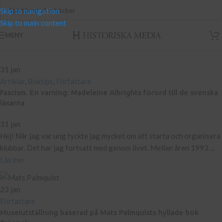
Skip to navigation
Skip to main content
MENY
31
jan
Artiklar
,
Boktips
,
Författare
Fascism. En varning: Madeleine Albrights förord till de svenska
läsarna
31 jan
Hej! När jag var ung tyckte jag mycket om att starta och organisera
klubbar. Det har jag fortsatt med genom livet. Mellan åren 1993 ...
Läs mer
23
jan
Författare
Museiutställning baserad på Mats Palmquists hyllade bok