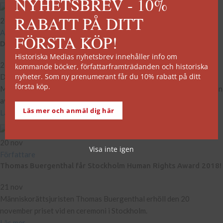
NYHETSBREV - 10%
RABATT PÅ DITT
26
nov
Aktuellt på förlaget
FÖRSTA KÖP!
Darktown utnämnd till Årets Bästa Översatta Kriminalroman
Historiska Medias nyhetsbrev innehåller info om
26 nov
kommande böcker, författarframträdanden och historiska
nyheter. Som ny prenumerant får du 10% rabatt på ditt
Den historiska kriminalromanen Darktown, skriven av Thomas
första köp.
Mullen, har blivit utnämnd till Årets Bästa Översatta Kriminalroman
av Svens...
Läs mer och anmäl dig här
Läs mer
20
nov
Visa inte igen
Författare
Thomas Buergenthal får Stockholm Human Rights Award 2018!
21 nov
Människorättsjuristen Thomas Buergenthal erhöll den 20
november priset vid en ceremoni i Stockholm.
Läs mer