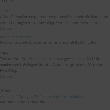
Träsmak
25 feb
»Mats Palmquist har gjort ett beundransvärt arbete när han nu i en
vackert formgiven bok dyker djupt i en hittills oskriven historia … ...
Läs mer
Aktuellt på förlaget
Fyra av förlagets böcker är nominerade till Bästa ljudbok
9 jan
​Två av Historiska Medias romaner som gavs ut under 2018 är
nominerade i tävlingen Storytel Awards. Vi gratulerar författarna
Ewa Kling...
Läs mer
20
dec
Aktuellt på förlaget
,
Författare
,
Historiska händelser
Karl XII:s liktåg i Uddevalla