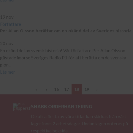
19
nov
Författare
Per Allan Olsson berättar om en okänd del av Sveriges historia
20 nov
En okänd del av svensk historia! Vår författare Per Allan Olsson
gästade imorse Sveriges Radio P1 för att berätta om de svenska
pion...
Läs mer
«
‹
16
17
18
19
›
SNABB ORDERHANTERING
De allra flesta av våra titlar kan skickas från vårt
lager inom 2 arbetsdagar. Undantagen noteras på
respektive boksida.