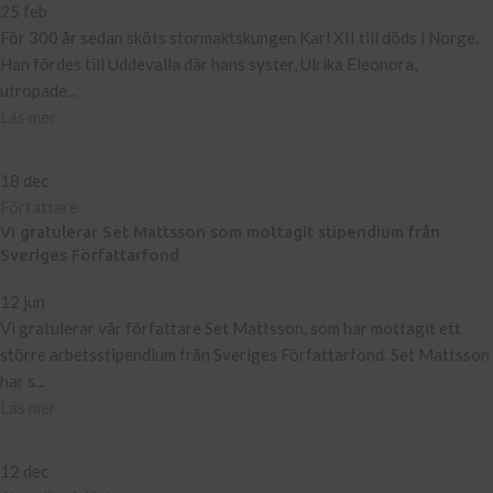
25 feb
För 300 år sedan sköts stormaktskungen Karl XII till döds i Norge.
Han fördes till Uddevalla där hans syster, Ulrika Eleonora,
utropade...
Läs mer
18
dec
Författare
Vi gratulerar Set Mattsson som mottagit stipendium från
Sveriges Författarfond
12 jun
Vi gratulerar vår författare Set Mattsson, som har mottagit ett
större arbetsstipendium från Sveriges Författarfond. Set Mattsson
har s...
Läs mer
12
dec