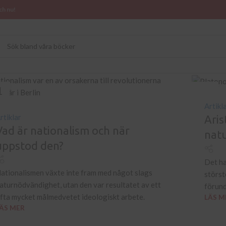
ch nu!
1
06
L
JUL
Artikl
rtiklar
Aris
Vad är nationalism och när
nat
uppstod den?
Det ha
ationalismen växte inte fram med något slags
störst
aturnödvändighet, utan den var resultatet av ett
förund
fta mycket målmedvetet ideologiskt arbete.
LÄS M
ÄS MER