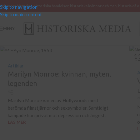
öcker om historia – historiska händelser, historiska kvinnor och män, historia då o
Skip to navigation
Skip to main content
MENY
13
1
FEB
JU
Artiklar
A
Marilyn Monroe: kvinnan, myten,
legenden
Marilyn Monroe var en av Hollywoods mest
N
berömda filmstjärnor och sexsymboler. Samtidigt
n
kämpade hon privat mot depression och ångest.
o
LÄS MER
L