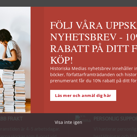
6
FÖLJ VÅRA UPPS
N
rtiklar
NYHETSBREV - 1
La belle époque
RABATT PÅ DITT 
eteckningen La belle époque föddes i backspegeln
KÖP!
rån det första världskriget och den första bleka
fterkrigstidens perspektiv.
Historiska Medias nyhetsbrev innehåller
ÄS MER
böcker, författarframträdanden och histor
prenumerant får du 10% rabatt på ditt för
Läs mer och anmäl dig här
BB FRAKT
PERSONLIG SUPPO
Visa inte igen
ranstiden är 4-5 arbetsdagar.
Vi hanterar personlig
erna skickas som A-post vid
beställningar och frå