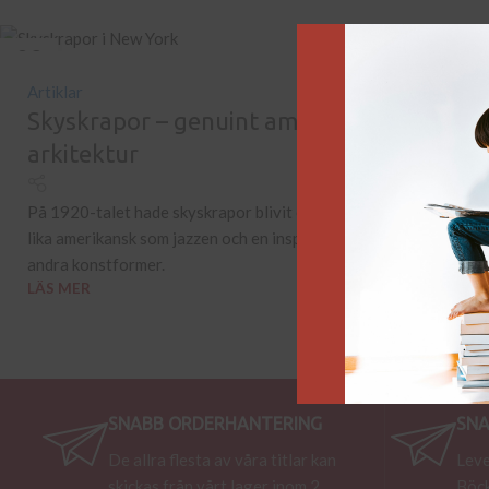
02
1
JUL
JU
Artiklar
A
Skyskrapor – genuint amerikansk
arkitektur
B
f
På 1920-talet hade skyskrapor blivit en konstform
e
lika amerikansk som jazzen och en inspiration för
L
andra konstformer.
LÄS MER
SNABB ORDERHANTERING
SNA
De allra flesta av våra titlar kan
Leve
skickas från vårt lager inom 2
Böck