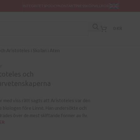
INTEGRITETSPOLICY
KONTAKT
PRESS
KÖPVILLKOR
0
KR
ar
toteles och
urvetenskaperna
r med viss rätt sagts att Aristoteles var den
e biologen före Linné. Han undersökte och
rades över de mest skiftande former av liv.
ER