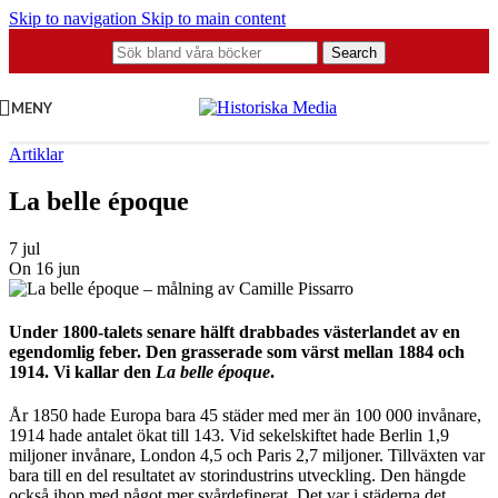
Skip to navigation
Skip to main content
Search
MENY
Artiklar
La belle époque
7 jul
On 16 jun
Under 1800-talets senare hälft drabbades västerlandet av en
egendomlig feber. Den grasserade som värst mellan 1884 och
1914. Vi kallar den
La belle époque
.
År 1850 hade Europa bara 45 städer med mer än 100 000 invånare,
1914 hade antalet ökat till 143. Vid sekelskiftet hade Berlin 1,9
miljoner invånare, London 4,5 och Paris 2,7 miljoner. Tillväxten var
bara till en del resultatet av storindustrins utveckling. Den hängde
också ihop med något mer svårdefinerat. Det var i städerna det