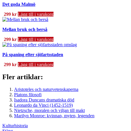
Det goda Malmö
299
kr
Lägg till i varukorg
Mellan bruk och berså
299
kr
Lägg till i varukorg
På spaning efter sjöfartsstaden
299
kr
Lägg till i varukorg
Fler artiklar:
Aristoteles och naturvetenskaperna
Platons filosofi
Isadora Duncans dramatiska död
Leonardo da Vinci (1452-1519)
Nietzsche, moralen och viljan till makt
Marilyn Monroe: kvinnan, myten, legenden
Kulturhistoria
Stäng