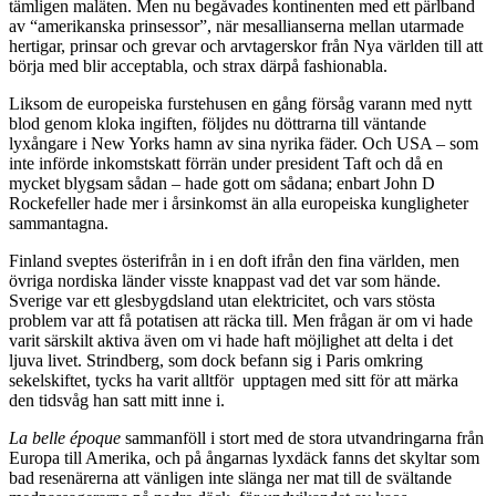
tämligen maläten. Men nu begåvades kontinenten med ett pärlband
av “amerikanska prinsessor”, när mesallianserna mellan utarmade
hertigar, prinsar och grevar och arvtagerskor från Nya världen till att
börja med blir acceptabla, och strax därpå fashionabla.
Liksom de europeiska furstehusen en gång försåg varann med nytt
blod genom kloka ingiften, följdes nu döttrarna till väntande
lyxångare i New Yorks hamn av sina nyrika fäder. Och USA – som
inte införde inkomstskatt förrän under president Taft och då en
mycket blygsam sådan – hade gott om sådana; enbart John D
Rockefeller hade mer i årsinkomst än alla europeiska kungligheter
sammantagna.
Finland sveptes österifrån in i en doft ifrån den fina världen, men
övriga nordiska länder visste knappast vad det var som hände.
Sverige var ett glesbygdsland utan elektricitet, och vars stösta
problem var att få potatisen att räcka till. Men frågan är om vi hade
varit särskilt aktiva även om vi hade haft möjlighet att delta i det
ljuva livet. Strindberg, som dock befann sig i Paris omkring
sekelskiftet, tycks ha varit alltför upptagen med sitt för att märka
den tidsvåg han satt mitt inne i.
La belle époque
sammanföll i stort med de stora utvandringarna från
Europa till Amerika, och på ångarnas lyxdäck fanns det skyltar som
bad resenärerna att vänligen inte slänga ner mat till de svältande