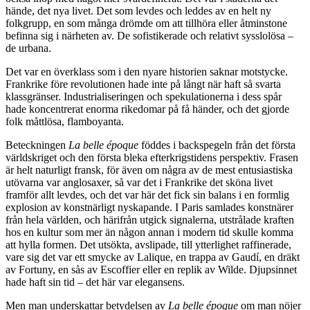
hände, det nya livet. Det som levdes och leddes av en helt ny
folkgrupp, en som många drömde om att tillhöra eller åtminstone
befinna sig i närheten av. De sofistikerade och relativt sysslolösa –
de urbana.
Det var en överklass som i den nyare historien saknar motstycke.
Frankrike före revolutionen hade inte på långt när haft så svarta
klassgränser. Industrialiseringen och spekulationerna i dess spår
hade koncentrerat enorma rikedomar på få händer, och det gjorde
folk måttlösa, flamboyanta.
Beteckningen
La belle époque
föddes i backspegeln från det första
världskriget och den första bleka efterkrigstidens perspektiv. Frasen
är helt naturligt fransk, för även om några av de mest entusiastiska
utövarna var anglosaxer, så var det i Frankrike det sköna livet
framför allt levdes, och det var här det fick sin balans i en formlig
explosion av konstnärligt nyskapande. I Paris samlades konstnärer
från hela världen, och härifrån utgick signalerna, utstrålade kraften
hos en kultur som mer än någon annan i modern tid skulle komma
att hylla formen. Det utsökta, avslipade, till ytterlighet raffinerade,
vare sig det var ett smycke av Lalique, en trappa av Gaudí, en dräkt
av Fortuny, en sås av Escoffier eller en replik av Wilde. Djupsinnet
hade haft sin tid – det här var elegansens.
Men man underskattar betydelsen av
La belle époque
om man nöjer