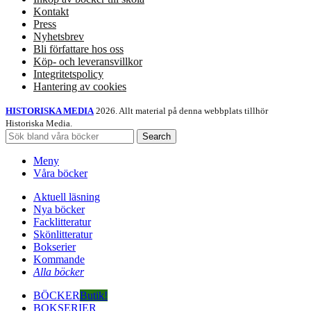
Kontakt
Press
Nyhetsbrev
Bli författare hos oss
Köp- och leveransvillkor
Integritetspolicy
Hantering av cookies
HISTORISKA MEDIA
2026. Allt material på denna webbplats tillhör
Historiska Media.
Search
Meny
Våra böcker
Aktuell läsning
Nya böcker
Facklitteratur
Skönlitteratur
Bokserier
Kommande
Alla böcker
BÖCKER
Butik!
BOKSERIER