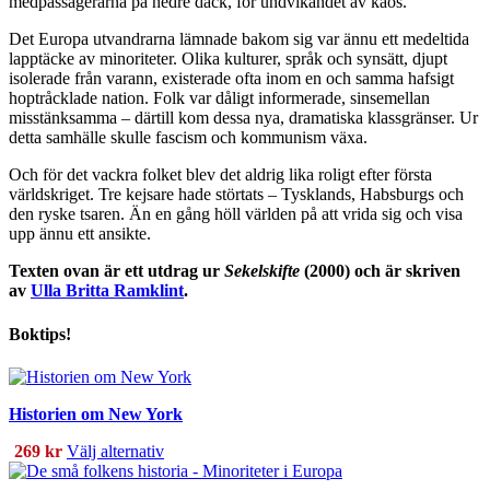
medpassagerarna på nedre däck, för undvikandet av kaos.
Det Europa utvandrarna lämnade bakom sig var ännu ett medeltida
lapptäcke av minoriteter. Olika kulturer, språk och synsätt, djupt
isolerade från varann, existerade ofta inom en och samma hafsigt
hoptråcklade nation. Folk var dåligt informerade, sinsemellan
misstänksamma – därtill kom dessa nya, dramatiska klassgränser. Ur
detta samhälle skulle fascism och kommunism växa.
Och för det vackra folket blev det aldrig lika roligt efter första
världskriget. Tre kejsare hade störtats – Tysklands, Habsburgs och
den ryske tsaren. Än en gång höll världen på att vrida sig och visa
upp ännu ett ansikte.
Texten ovan är ett utdrag ur
Sekelskifte
(2000) och är skriven
av
Ulla Britta Ramklint
.
Boktips!
Historien om New York
Den
269
kr
Välj alternativ
här
produkten