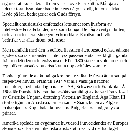
sig med att konstatera att den var en överklasskultur. Många av
tidens stora livsnjutare hade inte ens någon stadig inkomst. Man
levde på lån, bedrägerier och Guds försyn.
Speciellt entusiastiskt omfattades lättsinnet som livsform av
intellektuella i alla länder, rika som fattiga. Det låg äventyr i luften,
och var och en var sin egen lyckoriddare. Exotism och vilda
bedrifter var allas dröm, och resor.
Men parallellt med den tygellösa livsstilen återuppstod också gångna
epokers sociala mönster – inte nyss passerade utan verkligt urgamla,
från medeltiden och renässansen. Efter 1800-talets revolutioner och
republiker putsades nu aristokratin upp och blev som ny.
Epoken glittrade av kungliga kronor, av vilka de flesta ännu satt på
respektive huvud. Fram till 1914 var alla västliga nationer
monarkier, med untantag bara av USA, Schweiz och Frankrike. År
1884 lär franska Rivieran ha besökts samtidigt av kejsar Frans Josef
av Österrike-Ungern, drottning Victoria av England, Aga Khan III,
storhertiginnan Anastasia, prinsessan av Siam, bejen av Algeriet,
maharajan av Kaputhala, kungen av Bulgarien och några tyska
prinsar.
Amerika spelade en avgörande huvudroll i utvecklandet av Europas
sköna epok, för den inhemska aristokratin var vid det här laget