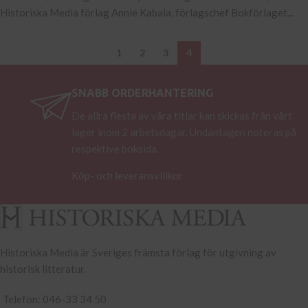
Historiska Media förlag Annie Kabala, förlagschef Bokförlaget...
1
2
3
4
SNABB ORDERHANTERING
De allra flesta av våra titlar kan skickas från vårt
lager inom 2 arbetsdagar. Undantagen noteras på
respektive boksida.
Köp- och leveransvillkor
Historiska Media är Sveriges främsta förlag för utgivning av
historisk litteratur.
Telefon: 046-33 34 50