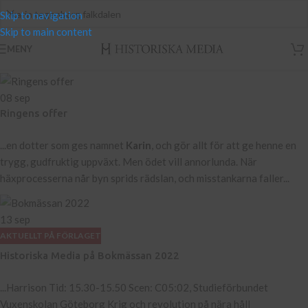
Skip to navigation
Skip to main content
MENY
08
sep
Ringens offer
...en dotter som ges namnet
Karin
, och gör allt för att ge henne en
trygg, gudfruktig uppväxt. Men ödet vill annorlunda. När
häxprocesserna når byn sprids rädslan, och misstankarna faller...
13
sep
AKTUELLT PÅ FÖRLAGET
Historiska Media på Bokmässan 2022
...Harrison Tid: 15.30-15.50 Scen: C05:02, Studieförbundet
Vuxenskolan Göteborg Krig och revolution på nära håll