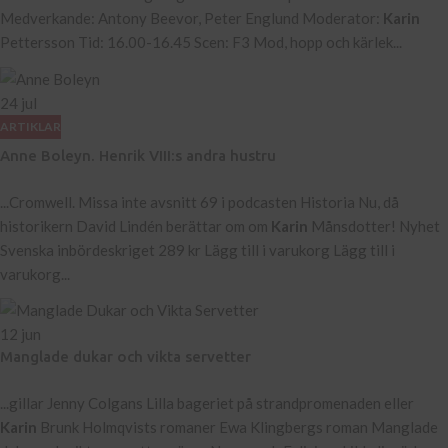
Medverkande: Antony Beevor, Peter Englund Moderator:
Karin
Pettersson Tid: 16.00-16.45 Scen: F3 Mod, hopp och kärlek...
24
jul
ARTIKLAR
Anne Boleyn. Henrik VIII:s andra hustru
...Cromwell. Missa inte avsnitt 69 i podcasten Historia Nu, då
historikern David Lindén berättar om om
Karin
Månsdotter! Nyhet
Svenska inbördeskriget 289 kr Lägg till i varukorg Lägg till i
varukorg...
12
jun
Manglade dukar och vikta servetter
...gillar Jenny Colgans Lilla bageriet på strandpromenaden eller
Karin
Brunk Holmqvists romaner Ewa Klingbergs roman Manglade