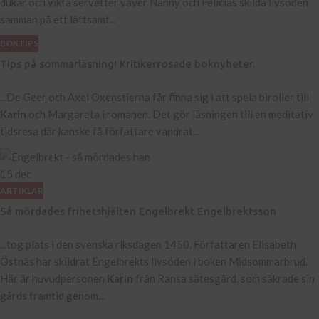
dukar och vikta servetter väver Nanny och Felicias skilda livsöden
samman på ett lättsamt...
BOKTIPS
Tips på sommarläsning! Kritikerrosade boknyheter.
...De Geer och Axel Oxenstierna får finna sig i att spela biroller till
Karin
och Margareta i romanen. Det gör läsningen till en meditativ
tidsresa där kanske få författare vandrat...
15
dec
ARTIKLAR
Så mördades frihetshjälten Engelbrekt Engelbrektsson
...tog plats i den svenska riksdagen 1450. Författaren Elisabeth
Östnäs har skildrat Engelbrekts livsöden i boken Midsommarbrud.
Här är huvudpersonen
Karin
från Ransa sätesgård, som säkrade sin
gårds framtid genom...