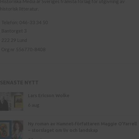
Historiska Media är Sveriges främsta förlag för utgivning av
historisk litteratur.
Telefon: 046-33 34 50
Bantorget 3
222 29 Lund
Org nr 556770-8408
SENASTE NYTT
Lars Ericson Wolke
6 aug
Ny roman av Hamnet-författaren Maggie O’Farrell
– storslaget om liv och landskap