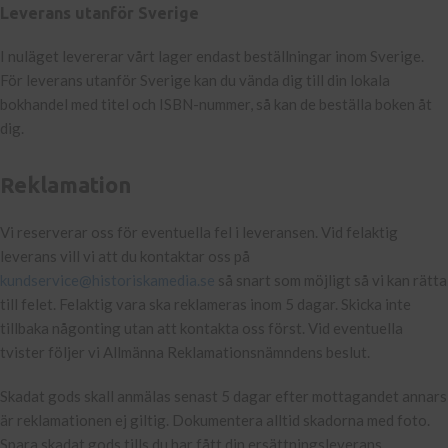
Leverans utanför Sverige
I nuläget levererar vårt lager endast beställningar inom Sverige.
För leverans utanför Sverige kan du vända dig till din lokala
bokhandel med titel och ISBN-nummer, så kan de beställa boken åt
dig.
Reklamation
Vi reserverar oss för eventuella fel i leveransen. Vid felaktig
leverans vill vi att du kontaktar oss på
kundservice@historiskamedia.se
så snart som möjligt så vi kan rätta
till felet. Felaktig vara ska reklameras inom 5 dagar. Skicka inte
tillbaka någonting utan att kontakta oss först. Vid eventuella
tvister följer vi Allmänna Reklamationsnämndens beslut.
Skadat gods skall anmälas senast 5 dagar efter mottagandet annars
är reklamationen ej giltig. Dokumentera alltid skadorna med foto.
Spara skadat gods tills du har fått din ersättningsleverans.