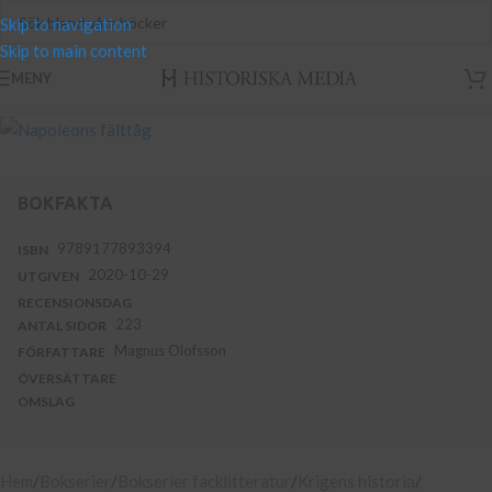
Skip to navigation
Skip to main content
MENY
BOKFAKTA
9789177893394
ISBN
2020-10-29
UTGIVEN
RECENSIONSDAG
223
ANTAL SIDOR
Magnus Olofsson
FÖRFATTARE
ÖVERSÄTTARE
OMSLAG
Hem
Bokserier
Bokserier facklitteratur
Krigens historia