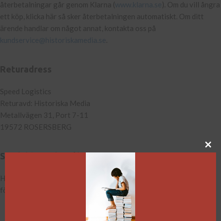
återbetalningar går genom Klarna (
www.klarna.se
). Om du vill ångra
ett köp, klicka här så sker återbetalningen automatiskt. Om ditt
ärende handlar om något annat, kontakta oss på
kundservice@historiskamedia.se
.
Returadress
Speed Logistics
Returavd: Historiska Media
Metallvägen 31, Port 7-11
19572 ROSERSBERG
Särskilda önskemål
Har du särskilda önskemål kring din leverans, kontakta oss på
förlaget så lägger vi beställningen manuellt.