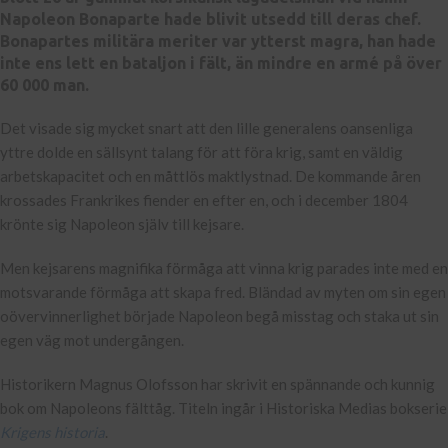
Napoleon Bonaparte hade blivit utsedd till deras chef.
Bonapartes militära meriter var ytterst magra, han hade
inte ens lett en bataljon i fält, än mindre en armé på över
60 000 man.
Det visade sig mycket snart att den lille generalens oansenliga
yttre dolde en sällsynt talang för att föra krig, samt en väldig
arbetskapacitet och en måttlös maktlystnad. De kommande åren
krossades Frankrikes fiender en efter en, och i december 1804
krönte sig Napoleon själv till kejsare.
Men kejsarens magnifika förmåga att vinna krig parades inte med en
motsvarande förmåga att skapa fred. Bländad av myten om sin egen
oövervinnerlighet började Napoleon begå misstag och staka ut sin
egen väg mot undergången.
Historikern Magnus Olofsson har skrivit en spännande och kunnig
bok om Napoleons fälttåg. Titeln ingår i Historiska Medias bokserie
Krigens historia
.