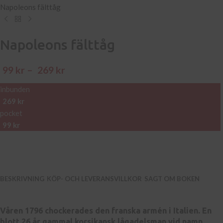
Napoleons fälttåg
Napoleons fälttåg
99
kr
–
269
kr
inbunden
269
kr
pocket
99
kr
BESKRIVNING
KÖP- OCH LEVERANSVILLKOR
SAGT OM BOKEN
Våren 1796 chockerades den franska armén i Italien. En
blott 26 år gammal korsikansk lågadelsman vid namn