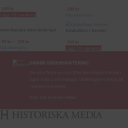
289
kr
289
kr
Lägg till i varukorg
Välj alternativ
Amerikanska inbördeskriget
Kalabaliken i Bender
99
kr
–
289
kr
299
kr
Välj alternativ
Lägg till i varukorg
SNABB ORDERHANTERING
De allra flesta av våra titlar kan skickas från vårt
lager inom 2 arbetsdagar. Undantagen noteras på
respektive boksida.
Köp- och leveransvillkor