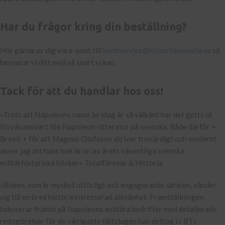
Har du frågor kring din beställning?
Hör gärna av dig via e-post till
kundservice@historiskamedia.se
så
besvarar vi ditt mejl så snart vi kan.
Tack för att du handlar hos oss!
»Trots att Napoleons namn än idag är så välkänt har det getts ut
förvånansvärt lite Napoleon-litteratur på svenska. Både därför +
Brexit + för att Magnus Olofsson skriver trovärdigt och modernt
anser jag att hans bok är en av årets väsentliga svenska
militärhistoriska böcker.« Totalförsvar & Historia
»Boken, som är mycket utförligt och engagerande skriven, vänder
sig till en bred historieintresserad allmänhet. Framställningen
fokuserar främst på Napoleons militära bedrifter med detaljerade
redogörelser för de viktigaste fältslagen han deltog i.« BTJ