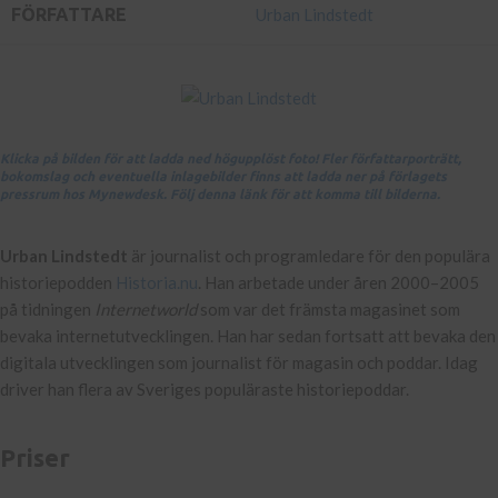
FÖRFATTARE
Urban Lindstedt
Klicka på bilden för att ladda ned högupplöst foto! Fler författarporträtt,
bokomslag och eventuella inlagebilder finns att ladda ner på förlagets
pressrum hos Mynewdesk. Följ denna länk för att komma till bilderna.
Urban Lindstedt
är journalist och programledare för den populära
historiepodden
Historia.nu
. Han arbetade under åren 2000–2005
på tidningen
Internetworld
som var det främsta magasinet som
bevaka internetutvecklingen. Han har sedan fortsatt att bevaka den
digitala utvecklingen som journalist för magasin och poddar. Idag
driver han flera av Sveriges populäraste historiepoddar.
Priser