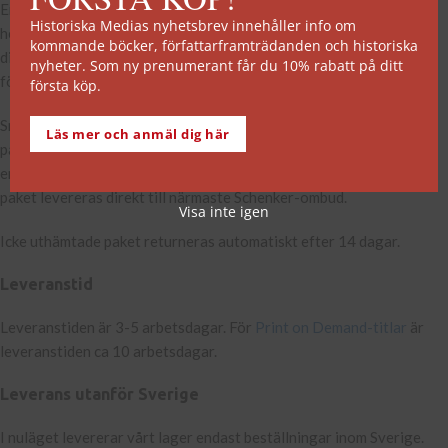
En fast fraktkostnad på 39 kr tillkommer vid beställningar från vår
Historiska Medias nyhetsbrev innehåller info om
hemsida. Böckerna packas och skickas som postpaket från vår
kommande böcker, författarframträdanden och historiska
distributör Speed i Rosersberg. Speed står även som avsändare på
nyheter. Som ny prenumerant får du 10% rabatt på ditt
försändelsen.
första köp.
Små paket delas ut av antingen CityMail eller PostNord. Om
Läs mer och anmäl dig här
paketet är för stort för att rymmas i din brevlåda kommer du att få
en postavi för att hämta paketet hos närmaste postombud. Stora
paket levereras direkt till närmaste Schenker-ombud.
Visa inte igen
Icke uthämtade paket returneras automatiskt efter 14 dagar.
Leveranstid
Leveranstiden är 3-5 arbetsdagar. För
Print on Demand-titlar
är
leveranstiden ca 10 arbetsdagar.
Leverans utanför Sverige
I nuläget levererar vårt lager endast beställningar inom Sverige.