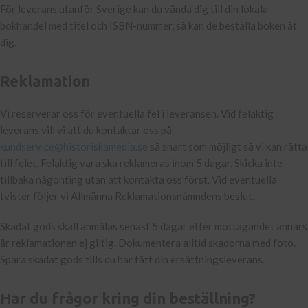
För leverans utanför Sverige kan du vända dig till din lokala
bokhandel med titel och ISBN-nummer, så kan de beställa boken åt
dig.
Reklamation
Vi reserverar oss för eventuella fel i leveransen. Vid felaktig
leverans vill vi att du kontaktar oss på
kundservice@historiskamedia.se
så snart som möjligt så vi kan rätta
till felet. Felaktig vara ska reklameras inom 5 dagar. Skicka inte
tillbaka någonting utan att kontakta oss först. Vid eventuella
tvister följer vi Allmänna Reklamationsnämndens beslut.
Skadat gods skall anmälas senast 5 dagar efter mottagandet annars
är reklamationen ej giltig. Dokumentera alltid skadorna med foto.
Spara skadat gods tills du har fått din ersättningsleverans.
Har du frågor kring din beställning?