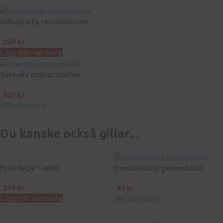
Industriella revolutionen
189
kr
Lägg till i varukorg
Svenska industrisnillen
159
kr
Välj alternativ
Du kanske också gillar...
Fyra dagar i april
Demokratins genombrott
299
kr
99
kr
Lägg till i varukorg
Välj alternativ