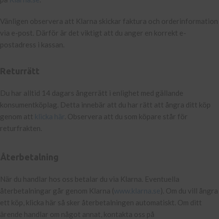
Vänligen observera att Klarna skickar faktura och orderinformation
via e-post. Därför är det viktigt att du anger en korrekt e-
postadress i kassan.
Returrätt
Du har alltid 14 dagars ångerrätt i enlighet med gällande
konsumentköplag. Detta innebär att du har rätt att ångra ditt köp
genom att
klicka här
. Observera att du som köpare står för
returfrakten.
Återbetalning
När du handlar hos oss betalar du via Klarna. Eventuella
återbetalningar går genom Klarna (
www.klarna.se
). Om du vill ångra
ett köp, klicka här så sker återbetalningen automatiskt. Om ditt
ärende handlar om något annat, kontakta oss på