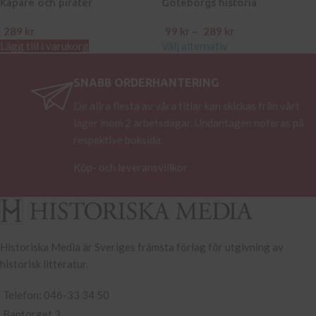
Kapare och pirater
Göteborgs historia
289
kr
99
kr
–
289
kr
Lägg till i varukorg
Välj alternativ
SNABB ORDERHANTERING
De allra flesta av våra titlar kan skickas från vårt
lager inom 2 arbetsdagar. Undantagen noteras på
respektive boksida.
Köp- och leveransvillkor
Historiska Media är Sveriges främsta förlag för utgivning av
historisk litteratur.
Telefon: 046-33 34 50
Bantorget 3