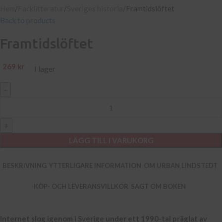
Hem
Facklitteratur
Sveriges historia
Framtidslöftet
Back to products
Framtidslöftet
269
kr
I lager
LÄGG TILL I VARUKORG
BESKRIVNING
YTTERLIGARE INFORMATION
OM URBAN LINDSTEDT
KÖP- OCH LEVERANSVILLKOR
SAGT OM BOKEN
Internet slog igenom i Sverige under ett 1990-tal präglat av