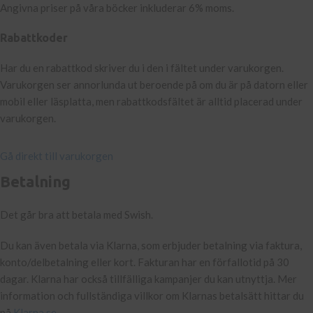
Angivna priser på våra böcker inkluderar 6% moms.
Rabattkoder
Har du en rabattkod skriver du i den i fältet under varukorgen.
Varukorgen ser annorlunda ut beroende på om du är på datorn eller
mobil eller läsplatta, men rabattkodsfältet är alltid placerad under
varukorgen.
Gå direkt till varukorgen
Betalning
Det går bra att betala med Swish.
Du kan även betala via Klarna, som erbjuder betalning via faktura,
konto/delbetalning eller kort. Fakturan har en förfallotid på 30
dagar. Klarna har också tillfälliga kampanjer du kan utnyttja. Mer
information och fullständiga villkor om Klarnas betalsätt hittar du
på
Klarna.se
.