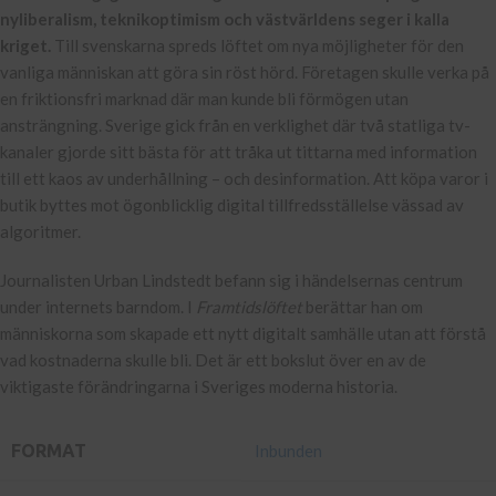
nyliberalism, teknikoptimism och västvärldens seger i kalla
kriget.
Till svenskarna spreds löftet om nya möjligheter för den
vanliga människan att göra sin röst hörd. Företagen skulle verka på
en friktionsfri marknad där man kunde bli förmögen utan
ansträngning. Sverige gick från en verklighet där två statliga tv-
kanaler gjorde sitt bästa för att tråka ut tittarna med information
till ett kaos av underhållning – och desinformation. Att köpa varor i
butik byttes mot ögonblicklig digital tillfredsställelse vässad av
algoritmer.
Journalisten Urban Lindstedt befann sig i händelsernas centrum
under internets barndom. I
Framtidslöftet
berättar han om
människorna som skapade ett nytt digitalt samhälle utan att förstå
vad kostnaderna skulle bli. Det är ett bokslut över en av de
viktigaste förändringarna i Sveriges moderna historia.
FORMAT
Inbunden