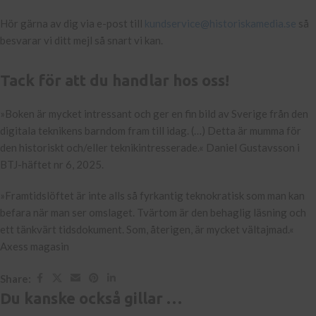
Hör gärna av dig via e-post till
kundservice@historiskamedia.se
så
besvarar vi ditt mejl så snart vi kan.
Tack för att du handlar hos oss!
»Boken är mycket intressant och ger en fin bild av Sverige från den
digitala teknikens barndom fram till idag. (…) Detta är mumma för
den historiskt och/eller teknikintresserade.« Daniel Gustavsson i
BTJ-häftet nr 6, 2025.
»Framtidslöftet är inte alls så fyrkantig teknokratisk som man kan
befara när man ser omslaget. Tvärtom är den behaglig läsning och
ett tänkvärt tidsdokument. Som, återigen, är mycket vältajmad.«
Axess magasin
Share:
Du kanske också gillar …