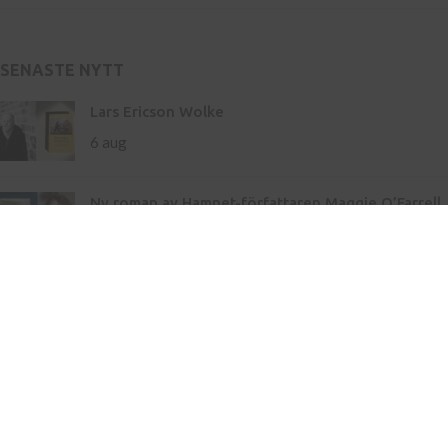
SENASTE NYTT
Lars Ericson Wolke
6 aug
Ny roman av Hamnet-författaren Maggie O’Farrell
– storslaget om liv och landskap
21 maj
Inköp av böcker till skola
Kontakt
Press
Nyhetsbrev
Bli författare hos oss
Köp- och leveransvillkor
Integritetspolicy