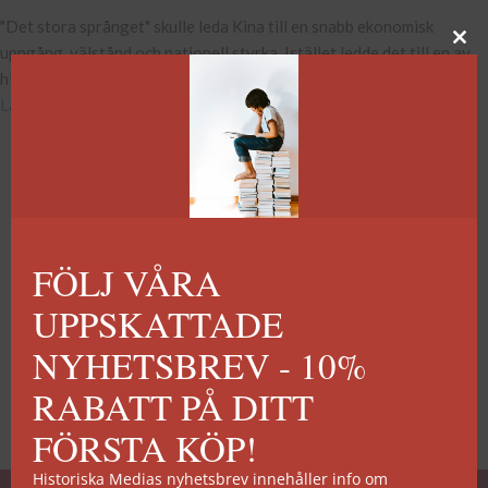
"Det stora språnget" skulle leda Kina till en snabb ekonomisk
uppgång, välstånd och nationell styrka. Istället ledde det till en av
historiens värsta svältkatastrofer.
Läs mer
FÖLJ VÅRA
UPPSKATTADE
NYHETSBREV - 10%
RABATT PÅ DITT
FÖRSTA KÖP!
Historiska Medias nyhetsbrev innehåller info om