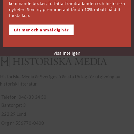
kommande böcker, författarframträdanden och historiska
SNABB ORDERHANTERING
nyheter. Som ny prenumerant får du 10% rabatt på ditt
första köp.
De allra flesta av våra titlar kan skickas från vårt
lager inom 2 arbetsdagar. Undantagen noteras på
Läs mer och anmäl dig här
respektive boksida.
Köp- och leveransvillkor
Visa inte igen
Historiska Media är Sveriges främsta förlag för utgivning av
historisk litteratur.
Telefon: 046-33 34 50
Bantorget 3
222 29 Lund
Org nr 556770-8408