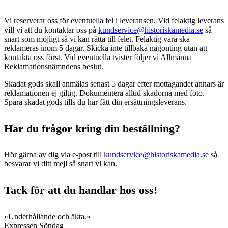
Vi reserverar oss för eventuella fel i leveransen. Vid felaktig leverans
vill vi att du kontaktar oss på
kundservice@historiskamedia.se
så
snart som möjligt så vi kan rätta till felet. Felaktig vara ska
reklameras inom 5 dagar. Skicka inte tillbaka någonting utan att
kontakta oss först. Vid eventuella tvister följer vi Allmänna
Reklamationsnämndens beslut.
Skadat gods skall anmälas senast 5 dagar efter mottagandet annars är
reklamationen ej giltig. Dokumentera alltid skadorna med foto.
Spara skadat gods tills du har fått din ersättningsleverans.
Har du frågor kring din beställning?
Hör gärna av dig via e-post till
kundservice@historiskamedia.se
så
besvarar vi ditt mejl så snart vi kan.
Tack för att du handlar hos oss!
»Underhållande och äkta.«
Expressen Söndag