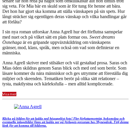
senare får hon reda på något som omkullkastar allt hon dittills trott
sig veta. För Mia bär en skuld som är för tung för henne att bära.
Det hon har gjort ska komma att ställa vänskapen på sin spets. Hur
långt sträcker sig egentligen deras vänskap och vilka handlingar går
att förlåta?
I sin nya roman utforskar Anna Agrell hur det förflutna samspelar
med nuet och på vilket sätt en plats formar oss.
Sweet dreams
Öxnehaga
är en gripande uppväxtskildring om vänskapens
gränser, mod, klass, språk, men också om vad som definierar en
människa.
Anna Agrell skriver med stilsäker och väl gestaltad prosa. Saras och
Mias öden skildras genom Saras blick och med ord som berör. Som
läsare kommer du nära människor och ges utrymme att föreställa dig
miljöer och skeenden. Tematiken berör på olika sätt relationer –
tysta, maktlystna och kärleksfulla – men alltid komplicerade.
Visa mer
Klicka på bilden för att ladda ned högupplöst foto! Fler författarporträtt, bokomslag och
eventuella inlagebilder finns att ladda ner på förlagets pressrum hos Mynewdesk. Följ denna
länk för att komma till bilderna.