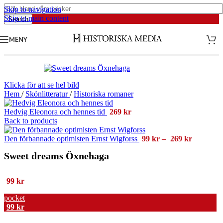
Skip to navigation
Skip to main content
Search
MENY
Klicka för att se hel bild
Hem
/
Skönlitteratur
/
Historiska romaner
Hedvig Eleonora och hennes tid
269
kr
Back to products
Prisinterv
Den förbannade optimisten Ernst Wigforss
99
kr
–
269
kr
99 kr
Sweet dreams Öxnehaga
till
269 kr
99
kr
pocket
99
kr