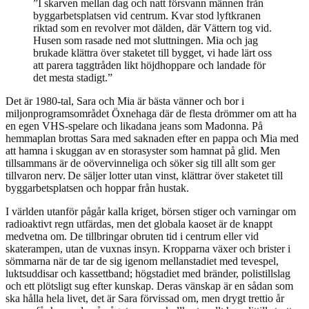
”I skarven mellan dag och natt försvann männen från
byggarbetsplatsen vid centrum. Kvar stod lyftkranen
riktad som en revolver mot dälden, där Vättern tog vid.
Husen som rasade ned mot sluttningen. Mia och jag
brukade klättra över staketet till bygget, vi hade lärt oss
att parera taggtråden likt höjdhoppare och landade för
det mesta stadigt.”
Det är 1980-tal, Sara och Mia är bästa vänner och bor i
miljonprogramsområdet Öxnehaga där de flesta drömmer om att ha
en egen VHS-spelare och likadana jeans som Madonna. På
hemmaplan brottas Sara med saknaden efter en pappa och Mia med
att hamna i skuggan av en storasyster som hamnat på glid. Men
tillsammans är de oövervinneliga och söker sig till allt som ger
tillvaron nerv. De säljer lotter utan vinst, klättrar över staketet till
byggarbetsplatsen och hoppar från hustak.
I världen utanför pågår kalla kriget, börsen stiger och varningar om
radioaktivt regn utfärdas, men det globala kaoset är de knappt
medvetna om. De tillbringar obruten tid i centrum eller vid
skaterampen, utan de vuxnas insyn. Kropparna växer och brister i
sömmarna när de tar de sig igenom mellanstadiet med tevespel,
luktsuddisar och kassettband; högstadiet med bränder, polistillslag
och ett plötsligt sug efter kunskap. Deras vänskap är en sådan som
ska hålla hela livet, det är Sara förvissad om, men drygt trettio år