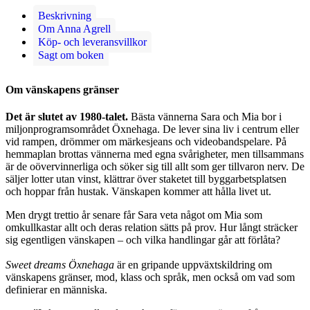
Beskrivning
Om Anna Agrell
Köp- och leveransvillkor
Sagt om boken
Om vänskapens gränser
Det är slutet av 1980-talet.
Bästa vännerna Sara och Mia bor i
miljonprogramsområdet Öxnehaga. De lever sina liv i centrum eller
vid rampen, drömmer om märkesjeans och videobandspelare. På
hemmaplan brottas vännerna med egna svårigheter, men tillsammans
är de oövervinnerliga och söker sig till allt som ger tillvaron nerv. De
säljer lotter utan vinst, klättrar över staketet till byggarbetsplatsen
och hoppar från hustak. Vänskapen kommer att hålla livet ut.
Men drygt trettio år senare får Sara veta något om Mia som
omkullkastar allt och deras relation sätts på prov. Hur långt sträcker
sig egentligen vänskapen – och vilka handlingar går att förlåta?
Sweet dreams Öxnehaga
är en gripande uppväxtskildring om
vänskapens gränser, mod, klass och språk, men också om vad som
definierar en människa.