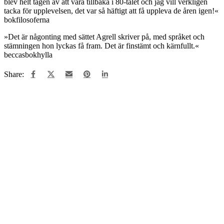
blev helt tagen av att vara tillbaka i 80-talet och jag vill verkligen
tacka för upplevelsen, det var så häftigt att få uppleva de åren igen!«
bokfilosoferna
»Det är någonting med sättet Agrell skriver på, med språket och
stämningen hon lyckas få fram. Det är finstämt och kärnfullt.«
beccasbokhylla
Share:
Haven som skiljer oss åt
99
kr
Lägg till i varukorg
Jordoffer
Prisintervall:
99
kr
–
249
kr