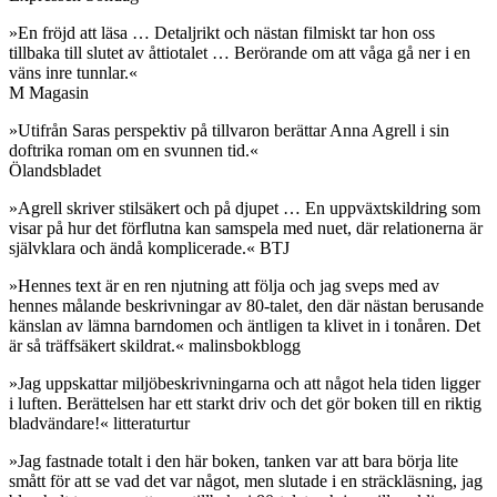
»En fröjd att läsa … Detaljrikt och nästan filmiskt tar hon oss
tillbaka till slutet av åttiotalet … Berörande om att våga gå ner i en
väns inre tunnlar.«
M Magasin
»Utifrån Saras perspektiv på tillvaron berättar Anna Agrell i sin
doftrika roman om en svunnen tid.«
Ölandsbladet
»Agrell skriver stilsäkert och på djupet … En uppväxtskildring som
visar på hur det förflutna kan samspela med nuet, där relationerna är
självklara och ändå komplicerade.« BTJ
»Hennes text är en ren njutning att följa och jag sveps med av
hennes målande beskrivningar av 80-talet, den där nästan berusande
känslan av lämna barndomen och äntligen ta klivet in i tonåren. Det
är så träffsäkert skildrat.« malinsbokblogg
»Jag uppskattar miljöbeskrivningarna och att något hela tiden ligger
i luften. Berättelsen har ett starkt driv och det gör boken till en riktig
bladvändare!« litteraturtur
»Jag fastnade totalt i den här boken, tanken var att bara börja lite
smått för att se vad det var något, men slutade i en sträckläsning, jag