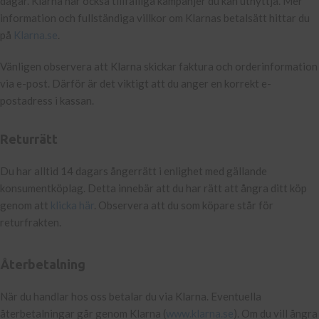
dagar. Klarna har också tillfälliga kampanjer du kan utnyttja. Mer
information och fullständiga villkor om Klarnas betalsätt hittar du
på
Klarna.se
.
Vänligen observera att Klarna skickar faktura och orderinformation
via e-post. Därför är det viktigt att du anger en korrekt e-
postadress i kassan.
Returrätt
Du har alltid 14 dagars ångerrätt i enlighet med gällande
konsumentköplag. Detta innebär att du har rätt att ångra ditt köp
genom att
klicka här
. Observera att du som köpare står för
returfrakten.
Återbetalning
När du handlar hos oss betalar du via Klarna. Eventuella
återbetalningar går genom Klarna (
www.klarna.se
). Om du vill ångra