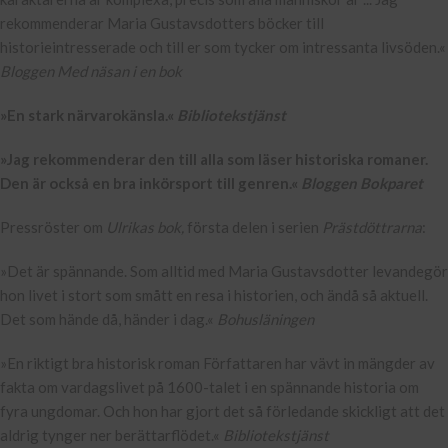
rekommenderar Maria Gustavsdotters böcker till
historieintresserade och till er som tycker om intressanta livsöden.«
Bloggen Med näsan i en bok
»En stark närvarokänsla.«
Bibliotekstjänst
»Jag rekommenderar den till alla som läser historiska romaner.
Den är också en bra inkörsport till genren.«
Bloggen Bokparet
Pressröster om
Ulrikas bok,
första delen i serien
Prästdöttrarna
:
»Det är spännande. Som alltid med Maria Gustavsdotter levandegör
hon livet i stort som smått en resa i historien, och ändå så aktuell.
Det som hände då, händer i dag.«
Bohusläningen
»En riktigt bra historisk roman Författaren har vävt in mängder av
fakta om vardagslivet på 1600-talet i en spännande historia om
fyra ungdomar. Och hon har gjort det så förledande skickligt att det
aldrig tynger ner berättarflödet.«
Bibliotekstjänst