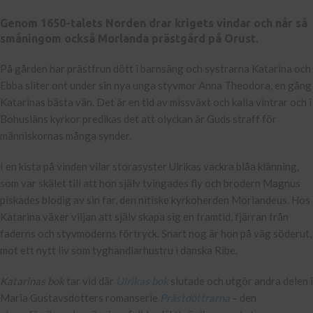
Genom 1650-talets Norden drar krigets vindar och når så
småningom också Morlanda prästgård på Orust.
På gården har prästfrun dött i barnsäng och systrarna Katarina och
Ebba sliter ont under sin nya unga styvmor Anna Theodora, en gång
Katarinas bästa vän. Det är en tid av missväxt och kalla vintrar och i
Bohusläns kyrkor predikas det att olyckan är Guds straff för
människornas många synder.
I en kista på vinden vilar storasyster Ulrikas vackra blåa klänning,
som var skälet till att hon själv tvingades fly och brodern Magnus
piskades blodig av sin far, den nitiske kyrkoherden Morlandeus. Hos
Katarina växer viljan att själv skapa sig en framtid, fjärran från
faderns och styvmoderns förtryck. Snart nog är hon på väg söderut,
mot ett nytt liv som tyghandlarhustru i danska Ribe.
Katarinas bok
tar vid där
Ulrikas bok
slutade och utgör andra delen i
Maria Gustavsdotters romanserie
Prästdöttrarna
– den