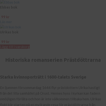
Ebbas bok
99
kr
Läs mer
Ulrikas bok
99
kr
Lägg till i varukorg
Historiska romanserien Prästdöttrarna
Starka kvinnoporträtt i 1600-talets Sverige
En ljummen försommardag 1644 flyr prästdottern Ulrika hastigt
från det lilla samhället på Orust. Hennes hyss i kyrkan kan fadern
omöjligen förlåta och hon är inte välkommen tillbaka hem. Ulrikas
flykt blir starten på en myllrande resa för prästdöttrarna från