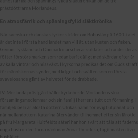
atmosfärrika och spänningsfyllda släktkrönikan om de tre
prästdöttrarna Morlandeus.
En atmosfärrik och spänningsfylld släktkrönika
När svenska och danska styrkor strider om Bohuslän på 1600-talet
är det inte i första hand landet man vill åt, utan kusten och fisken.
Genom Tyskland och Danmark marscherar soldater och under deras
fötter förstörs marken som redan burit dåligt med skördar efter år
av kalla vintrar och missväxt. I kyrkorna predikas det om Guds straff
för människornas synder, med kriget och svälten som en första
svavelosande glimt av helvetet för de drabbade.
På Morlanda prästgård håller kyrkoherde Morlandeus sina
församlingsmedlemmar och sin familj i herrens tukt och förmaning. I
familjebibeln är äldsta dottern Ulrikas namn för evigt utplånat och
när mellandottern Katarina återvänder till hemmet efter sin lärotid
på fru Margareta Huitfeldts säteri har hon svårt att tåla att faderns
unga hustru, den forna väninnan Anna Theodora, tagit makten över
hushållet.