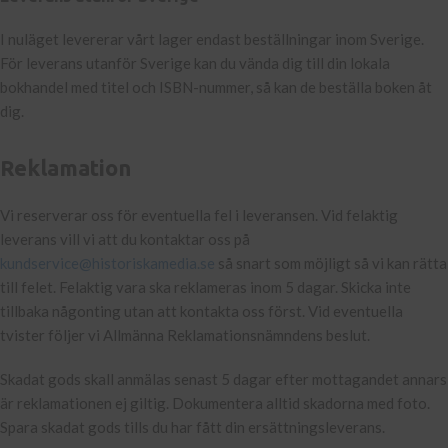
I nuläget levererar vårt lager endast beställningar inom Sverige.
För leverans utanför Sverige kan du vända dig till din lokala
bokhandel med titel och ISBN-nummer, så kan de beställa boken åt
dig.
Reklamation
Vi reserverar oss för eventuella fel i leveransen. Vid felaktig
leverans vill vi att du kontaktar oss på
kundservice@historiskamedia.se
så snart som möjligt så vi kan rätta
till felet. Felaktig vara ska reklameras inom 5 dagar. Skicka inte
tillbaka någonting utan att kontakta oss först. Vid eventuella
tvister följer vi Allmänna Reklamationsnämndens beslut.
Skadat gods skall anmälas senast 5 dagar efter mottagandet annars
är reklamationen ej giltig. Dokumentera alltid skadorna med foto.
Spara skadat gods tills du har fått din ersättningsleverans.