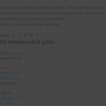
»Karaktärerna i boken är högst mänskliga … Skiftet mellan de olika
personernas berättelser löper på fin och jag glider genom boken så
som man bara gör i en riktigt välberättad
historia.«
Västmanländskans bokblogg
Share:
Du kanske också gillar …
Agnetas bok
99
kr
Välj alternativ
Ylvas bok
249
kr
Välj alternativ
Ej i lager