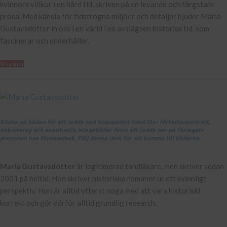
kvinnors villkor i en hård tid, skriven på en levande och färgstark
prosa. Med känsla för tidstrogna miljöer och detaljer bjuder Maria
Gustavsdotter in oss i en värld i en avslägsen historisk tid, som
fascinerar och underhåller.
Visa mer
Klicka på bilden för att ladda ned högupplöst foto! Fler författarporträtt,
bokomslag och eventuella inlagebilder finns att ladda ner på förlagets
pressrum hos Mynewdesk. Följ denna länk för att komma till bilderna.
Maria Gustavsdotter
är legitimerad tandläkare, men skriver sedan
2001 på heltid. Hon skriver historiska romaner ur ett kvinnligt
perspektiv. Hon är alltid ytterst noga med att vara historiskt
korrekt och gör därför alltid grundlig research.