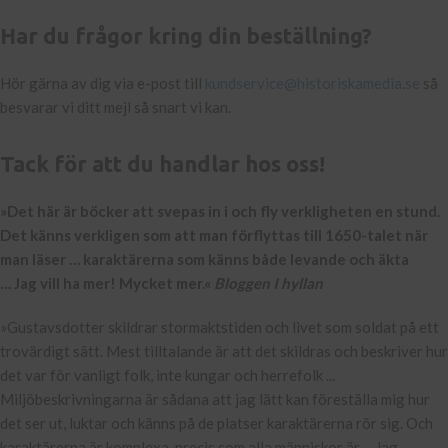
Har du frågor kring din beställning?
Hör gärna av dig via e-post till
kundservice@historiskamedia.se
så
besvarar vi ditt mejl så snart vi kan.
Tack för att du handlar hos oss!
»Det här är böcker att svepas in i och fly verkligheten en stund.
Det känns verkligen som att man förflyttas till 1650-talet när
man läser … karaktärerna som känns både levande och äkta
… Jag vill ha mer! Mycket mer.«
Bloggen I hyllan
»Gustavsdotter skildrar stormaktstiden och livet som soldat på ett
trovärdigt sätt. Mest tilltalande är att det skildras och beskriver hur
det var för vanligt folk, inte kungar och herrefolk ...
Miljöbeskrivningarna är sådana att jag lätt kan föreställa mig hur
det ser ut, luktar och känns på de platser karaktärerna rör sig. Och
karaktärerna är komplexa, precis som alla människor är ... Jag