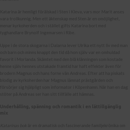
Katarina är hemligt förälskad i Sten i Kleva, vars mor Marit anses
vara trollkunnig. Men ett äktenskap med Sten är en omöjlighet,
menar kyrkoherden och i stället gifts Katarina bort med
tyghandlare Brynolf Ingemarsen i Ribe.
Uppe i de stora skogarna i Dalarna lever Ulrika ett nytt liv med man
och barn och minns knappt den tid då hon själv var en omhuldad
favorit i Morlanda. Skämtet med den blå klänningen som kostade
henne själv hennes utstakade framtid har haft effekter även för
brodern Magnus och hans forne vän Andreas. Efter att ha piskats
blodig av kyrkoherden har Magnus lämnat prästgården och
försörjer sig hjälpligt som informator i Köpenhamn. När han en dag
stöter på Andreas ser han sitt tillfälle att hämnas.
Underhålling, spänning och romantik i en lättillgänglig
mix
Katarinas bok
är en dramatisk och fascinerande familjekrönika om