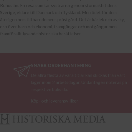
Bohuslän. En resa som tar systrarna genom stormaktstidens
Sverige, vidare till Danmark och Tyskland. Men ödet för dem
återigen hem till barndomens prästgård. Det är kärlek och avsky,
oro över barn och ekonomi, framgångar och motgångar men
framförallt lysande historiska berättelser.
SNABB ORDERHANTERING
De allra flesta av våra titlar kan skickas från vårt
lager inom 2 arbetsdagar. Undantagen noteras på
respektive boksida.
Köp- och leveransvillkor