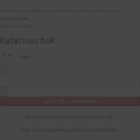
Hem
Bokserier
Bokserier skönlitteratur
Prästdöttrarna
Katarinas bok
Back to products
Katarinas bok
99
kr
I lager
LÄGG TILL I VARUKORG
BESKRIVNING
OM MARIA GUSTAVSDOTTER
KÖP- OCH LEVERANSVILLKOR
SAGT OM BOKEN