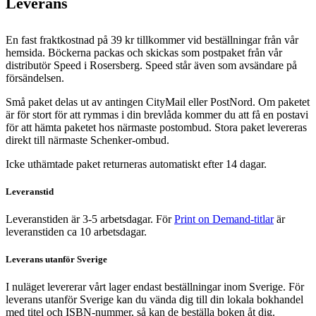
Leverans
En fast fraktkostnad på 39 kr tillkommer vid beställningar från vår
hemsida. Böckerna packas och skickas som postpaket från vår
distributör Speed i Rosersberg. Speed står även som avsändare på
försändelsen.
Små paket delas ut av antingen CityMail eller PostNord. Om paketet
är för stort för att rymmas i din brevlåda kommer du att få en postavi
för att hämta paketet hos närmaste postombud. Stora paket levereras
direkt till närmaste Schenker-ombud.
Icke uthämtade paket returneras automatiskt efter 14 dagar.
Leveranstid
Leveranstiden är 3-5 arbetsdagar. För
Print on Demand-titlar
är
leveranstiden ca 10 arbetsdagar.
Leverans utanför Sverige
I nuläget levererar vårt lager endast beställningar inom Sverige. För
leverans utanför Sverige kan du vända dig till din lokala bokhandel
med titel och ISBN-nummer, så kan de beställa boken åt dig.