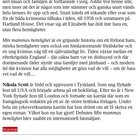
året innan och familjen är fortfarande i sorg. Addie tror henne inte,
men inser att det är något som inte stämmer och ganska snart vänds
hela hennes liv upp och ned. Snart inleds ett sökande efter svar som
för de båda kvinnorna tillbaka i tiden, till 1958 och sommaren på
Hartland House. Det visar sig att Elizabeth har dolt inte bara en,
utan flera hemligheter.
Min mammas hemlighet
är en gripande historia om ett förlorat barn,
mörka hemligheter men också om himlastormande förälskelse och
en ung kvinnas väg till ett självständigt liv. Tiden växlar mellan ett
efterkrigstida England – där oäkta barn var en dödssynd och där
dominerande fäder styrde sina familjer med järnhand – och modern
tid där kvinnor har alla möjligheter att göra vad de vill – om de bara
vet vad de vill…
Nikola Scott
är född och uppvuxen i Tyskland. Som ung flyttade
hon till USA och började arbeta på ett bokförlag. Efter tio år i New
York flyttade hon till London och fortsatte sin karriär där som en
framgångsrik redaktör på ett av de större brittiska förlagen. Under
hela sin yrkesverksamma karriär har hon drömt om att få skriva en
egen roman. Vilket hon nu har gjort! Debuten
Min mammas
hemlighet
blev snabbt en internationell bästsäljare.
Visa mer