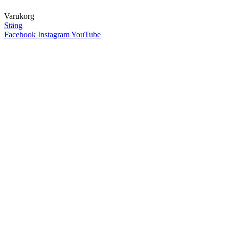
Varukorg
Stäng
Facebook
Instagram
YouTube
Close
this
module
FÖLJ VÅRA
UPPSKATTADE
NYHETSBREV - 10%
RABATT PÅ DITT