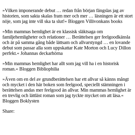
»Vilken imponerande debut … redan från början fängslas jag av
historien, som sakta skalas fram mer och mer … läsningen är ett stort
nöje, som jag inte vill ska ta slut!« Bloggen Villivonkans books
»Min mammas hemlighet är en klassisk släktsaga om
familjehemligheter och relationer … Berättelsen ger feelgoodkänsla
och är på samma gång både lättsam och allvarstyngd … en lovande
debut som passar alla som uppskattar Kate Morton och Lucy Dillon
perfekt.« Johannas deckarhörna
»Min mammas hemlighet har allt som jag vill ha i en historisk
roman.« Bloggen Bibliophilia
»Även om en del av grundberättelsen har ett allvar så känns mångt
och mycket i den här boken som feelgood, speciellt stämningen i
berättelsen andas mer feelgood än allvar. Min mammas hemlighet är
en trevlig och lättläst roman som jag tyckte mycket om att läsa.«
Bloggen Boklysten
Share: