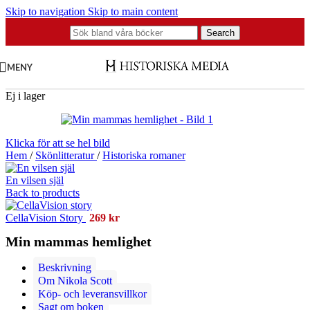
Skip to navigation
Skip to main content
Search
MENY
Ej i lager
Klicka för att se hel bild
Hem
/
Skönlitteratur
/
Historiska romaner
En vilsen själ
Back to products
CellaVision Story
269
kr
Min mammas hemlighet
Beskrivning
Om Nikola Scott
Köp- och leveransvillkor
Sagt om boken