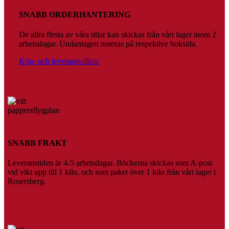
De
på
olika
produktsidan
SNABB ORDERHANTERING
alternativen
kan
De allra flesta av våra titlar kan skickas från vårt lager inom 2
väljas
arbetsdagar. Undantagen noteras på respektive boksida.
på
produktsidan
Köp- och leveransvillkor
SNABB FRAKT
Leveranstiden är 4-5 arbetsdagar. Böckerna skickas som A-post
vid vikt upp till 1 kilo, och som paket över 1 kilo från vårt lager i
Rosersberg.