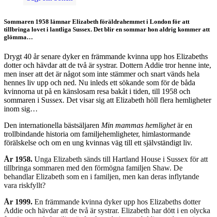
Sommaren 1958 lämnar Elizabeth föräldrahemmet i London för att
tillbringa lovet i lantliga Sussex. Det blir en sommar hon aldrig kommer att
glömma…
Drygt 40 år senare dyker en främmande kvinna upp hos Elizabeths
dotter och hävdar att de två är systrar. Dottern Addie tror henne inte,
men inser att det är något som inte stämmer och snart vänds hela
hennes liv upp och ned. Nu inleds ett sökande som för de båda
kvinnorna ut på en känslosam resa bakåt i tiden, till 1958 och
sommaren i Sussex. Det visar sig att Elizabeth höll flera hemligheter
inom sig…
Den internationella bästsäljaren
Min mammas hemlighet
är en
trollbindande historia om familjehemligheter, himlastormande
förälskelse och om en ung kvinnas väg till ett självständigt liv.
År 1958.
Unga Elizabeth sänds till Hartland House i Sussex för att
tillbringa sommaren med den förmögna familjen Shaw. De
behandlar Elizabeth som en i familjen, men kan deras inflytande
vara riskfyllt?
År 1999.
En främmande kvinna dyker upp hos Elizabeths dotter
Addie och hävdar att de två är systrar. Elizabeth har dött i en olycka