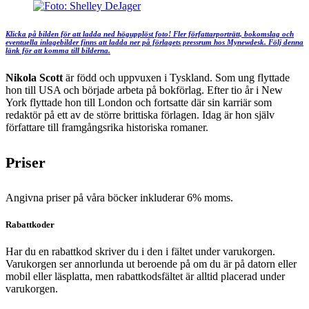
Klicka på bilden för att ladda ned högupplöst foto! Fler författarporträtt, bokomslag och
eventuella inlagebilder finns att ladda ner på förlagets pressrum hos Mynewdesk. Följ denna
länk för att komma till bilderna.
Nikola Scott
är född och uppvuxen i Tyskland. Som ung flyttade
hon till USA och började arbeta på bokförlag. Efter tio år i New
York flyttade hon till London och fortsatte där sin karriär som
redaktör på ett av de större brittiska förlagen. Idag är hon själv
författare till framgångsrika historiska romaner.
Priser
Angivna priser på våra böcker inkluderar 6% moms.
Rabattkoder
Har du en rabattkod skriver du i den i fältet under varukorgen.
Varukorgen ser annorlunda ut beroende på om du är på datorn eller
mobil eller läsplatta, men rabattkodsfältet är alltid placerad under
varukorgen.