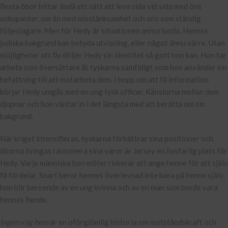
flesta öbor hittar ändå ett sätt att leva sida vid sida med öns
ockupanter, om än med misstänksamhet och oro som ständig
följeslagare. Men för Hedy är situationen annorlunda. Hennes
judiska bakgrund kan betyda utvisning, eller något ännu värre. Utan
möjligheter att fly döljer Hedy sin identitet så gott hon kan. Hon tar
arbete som översättare åt tyskarna samtidigt som hon använder sin
befattning till att motarbeta dem. I hopp om att få information
börjar Hedy umgås med en ung tysk officer. Känslorna mellan dem
djupnar och hon väntar in i det längsta med att berätta om sin
bakgrund.
När kriget intensifieras, tyskarna förbättrar sina positioner och
öborna tvingas ransonera sina varor är Jersey en livsfarlig plats för
Hedy. Varje människa hon möter riskerar att ange henne för att själv
få fördelar. Snart beror hennes överlevnad inte bara på henne själv,
hon blir beroende av en ung kvinna och av en man som borde vara
hennes fiende.
Ingen väg hem
är en oförglömlig historia om motståndskraft och