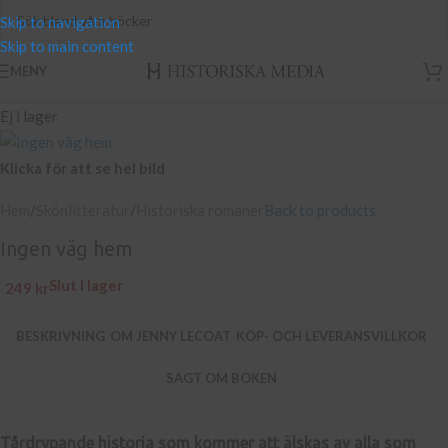
Skip to navigation
Skip to main content
MENY
Ej i lager
Klicka för att se hel bild
Hem
/
Skönlitteratur
/
Historiska romaner
Back to products
Ingen väg hem
Slut i lager
249
kr
BESKRIVNING
OM JENNY LECOAT
KÖP- OCH LEVERANSVILLKOR
SAGT OM BOKEN
Tårdrypande historia som kommer att älskas av alla som