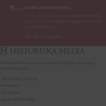
SNABB ORDERHANTERING
De allra flesta av våra titlar kan skickas från vårt
lager inom 2 arbetsdagar. Undantagen noteras på
respektive boksida.
Köp- och leveransvillkor
Historiska Media är Sveriges främsta förlag för utgivning av
historisk litteratur.
Telefon: 046-33 34 50
Bantorget 3
222 29 Lund
Org nr 556770-8408