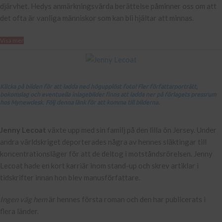
djärvhet. Hedys anmärkningsvärda berättelse påminner oss om att
det ofta är vanliga människor som kan bli hjältar att minnas.
Visa mer
Klicka på bilden för att ladda ned högupplöst foto! Fler författarporträtt,
bokomslag och eventuella inlagebilder finns att ladda ner på förlagets pressrum
hos Mynewdesk. Följ denna länk för att komma till bilderna.
Jenny Lecoat
växte upp med sin familj på den lilla ön Jersey. Under
andra världskriget deporterades några av hennes släktingar till
koncentrationsläger för att de deltog i motståndsrörelsen. Jenny
Lecoat hade en kort karriär inom stand-up och skrev artiklar i
tidskrifter innan hon blev manusförfattare.
Ingen väg hem
är hennes första roman och den har publicerats i
flera länder.