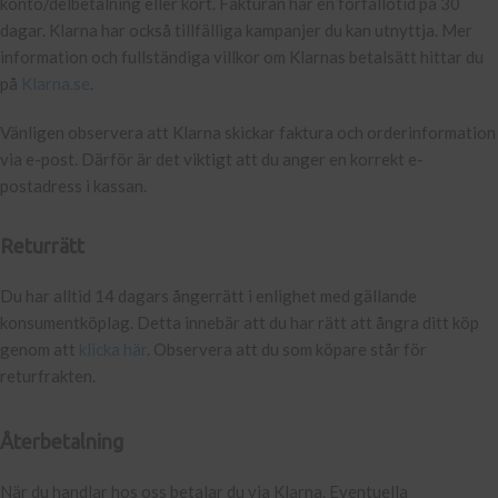
konto/delbetalning eller kort. Fakturan har en förfallotid på 30
dagar. Klarna har också tillfälliga kampanjer du kan utnyttja. Mer
information och fullständiga villkor om Klarnas betalsätt hittar du
på
Klarna.se
.
Vänligen observera att Klarna skickar faktura och orderinformation
via e-post. Därför är det viktigt att du anger en korrekt e-
postadress i kassan.
Returrätt
Du har alltid 14 dagars ångerrätt i enlighet med gällande
konsumentköplag. Detta innebär att du har rätt att ångra ditt köp
genom att
klicka här
. Observera att du som köpare står för
returfrakten.
Återbetalning
När du handlar hos oss betalar du via Klarna. Eventuella