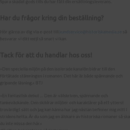
Spara skadat gods tills du har fått din ersättningsleverans.
Har du frågor kring din beställning?
Hör gärna av dig via e-post till
kundservice@historiskamedia.se
så
besvarar vi ditt mejl så snart vi kan.
Tack för att du handlar hos oss!
»Den speciella miljön på den isolerade kanalön bidrar till den
förtätade stämningen i romanen. Det här är både spännande och
gripande läsning.« BTJ
»En fantastisk debut … Den är välskriven, spännande och
tankeväckande. Den skildrar miljöer och karaktärer på ett ytterst
trovärdigt sätt och jag kan känna hur jag nästan befinner mig mitt i
stridens hetta. Är du som jag en älskare av historiska romaner så ska
du inte missa den här.«