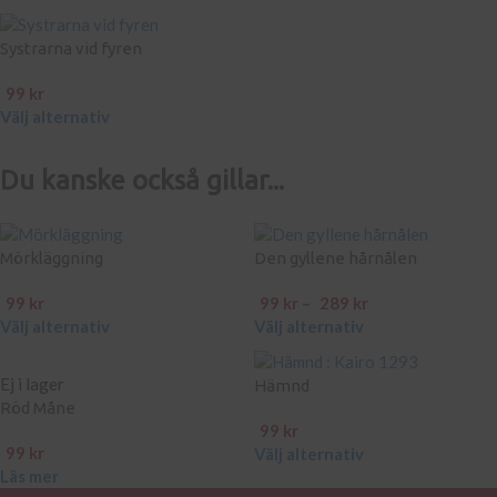
Systrarna vid fyren
99
kr
Välj alternativ
Du kanske också gillar...
Mörkläggning
Den gyllene hårnålen
99
kr
99
kr
–
289
kr
Välj alternativ
Välj alternativ
Ej i lager
Hämnd
Röd Måne
99
kr
99
kr
Välj alternativ
Läs mer