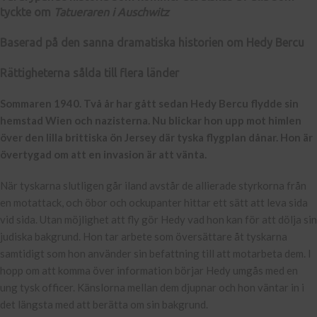
tyckte om
Tatueraren i Auschwitz
Baserad på den sanna dramatiska historien om Hedy Bercu
Rättigheterna sålda till flera länder
Sommaren 1940. Två år har gått sedan Hedy Bercu flydde sin
hemstad Wien och nazisterna. Nu blickar hon upp mot himlen
över den lilla brittiska ön Jersey där tyska flygplan dånar. Hon är
övertygad om att en invasion är att vänta.
När tyskarna slutligen går iland avstår de allierade styrkorna från
en motattack, och öbor och ockupanter hittar ett sätt att leva sida
vid sida. Utan möjlighet att fly gör Hedy vad hon kan för att dölja sin
judiska bakgrund. Hon tar arbete som översättare åt tyskarna
samtidigt som hon använder sin befattning till att motarbeta dem. I
hopp om att komma över information börjar Hedy umgås med en
ung tysk officer. Känslorna mellan dem djupnar och hon väntar in i
det längsta med att berätta om sin bakgrund.