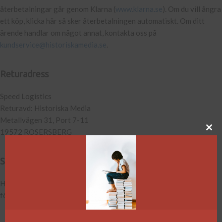
återbetalningar går genom Klarna (
www.klarna.se
). Om du vill ångra
ett köp, klicka här så sker återbetalningen automatiskt. Om ditt
ärende handlar om något annat, kontakta oss på
kundservice@historiskamedia.se
.
Returadress
Speed Logistics
Returavd: Historiska Media
Metallvägen 31, Port 7-11
19572 ROSERSBERG
Särskilda önskemål
Har du särskilda önskemål kring din leverans, kontakta oss på
förlaget så lägger vi beställningen manuellt.