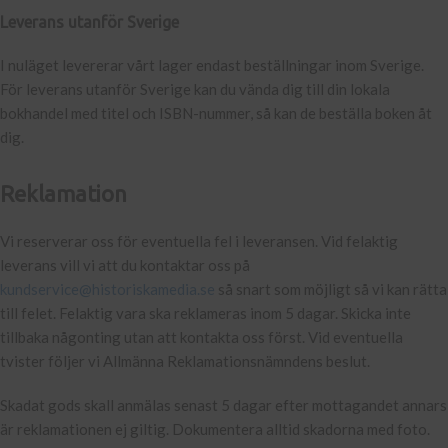
Leverans utanför Sverige
I nuläget levererar vårt lager endast beställningar inom Sverige.
För leverans utanför Sverige kan du vända dig till din lokala
bokhandel med titel och ISBN-nummer, så kan de beställa boken åt
dig.
Reklamation
Vi reserverar oss för eventuella fel i leveransen. Vid felaktig
leverans vill vi att du kontaktar oss på
kundservice@historiskamedia.se
så snart som möjligt så vi kan rätta
till felet. Felaktig vara ska reklameras inom 5 dagar. Skicka inte
tillbaka någonting utan att kontakta oss först. Vid eventuella
tvister följer vi Allmänna Reklamationsnämndens beslut.
Skadat gods skall anmälas senast 5 dagar efter mottagandet annars
är reklamationen ej giltig. Dokumentera alltid skadorna med foto.