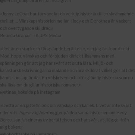
@bettan_bokprataren på Instagram
»Jenny LeCoat har förvandlat en verklig historia till en skrämmande
thriller … Vänskapshistorien mellan Hedy och Dorothea är vackert
och övertygande skildrad.«
Belinda Graham TK, JPS Media
»Det är en stark och fängslande berättelse, och jag fastnar direkt.
Mod, hopp, vänskap och förbjuden kärlek tillsammans med
spänningen gör att jag har svårt att sluta läsa. Miljö- och
karaktärsbeskrivningarna målande och bra skildrat vilket gör att det
känns som jag är där. En välskriven och oförglömlig historia som du
ska läsa om du gillar historiska romaner.«
@stinas_boksida på Instagram
»Detta är en jättefin bok om vänskap och kärlek. Livet är inte svart
eller vitt.
Ingen väg hem
bygger på den sanna historien om Hedy
Bercu. Jag fascineras av berättelsen och har svårt att lägga ifrån
mig boken.«
@bokochtanke på Instagram