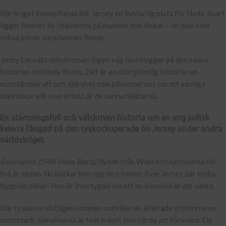
När kriget intensifieras blir Jersey en livsfarlig plats för Hedy. Snart
ligger hennes liv i händerna på mannen hon älskar – en man som
också borde vara hennes fiende.
Jenny Lecoats debutroman
Ingen väg hem
bygger på den sanna
historien om Hedy Bercu. Det är en oförglömlig historia om
motståndskraft och djärvhet som påminner oss om att vanliga
människor allt som oftast är de sanna hjältarna.
En stämningsfull och välskriven historia om en ung judisk
kvinna fångad på den tyskockuperade ön Jersey under andra
världskriget.
Sommaren 1940
. Hedy Bercu flydde från Wien och nazisterna för
två år sedan. Nu blickar hon upp mot himlen över Jersey där tyska
flygplan dånar. Hon är övertygad om att en invasion är att vänta.
När tyskarna slutligen kommer undviker de allierade styrkorna en
motattack. Kanalöarna är helt enkelt inte värda att försvara. De