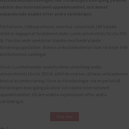
matematikundervisningen. När forskningen kom igång på allvar
väckte den internationell uppmärksamhet, och ämnet
expanderade snabbt efter andra världskriget.
Författaren, tillika professor emeritus i atomfysik,
Ulf Litzén
skildrar engagerat fysikämnet under Lunds universitets första 300
år. Fascinerande anekdoter blandas med banbrytande
forskningsupptäckter. Bokens unika bildmaterial visar rariteter från
institutionens samlingar.
Fysik i Lund
behandlar lundafysikens utveckling under
universitetets första 300 år alltifrån starten, då hela verksamheten
bestod av undervisning i form av föreläsningar, via en period då
forskningen kom igång på allvar och väckte internationell
uppmärksamhet, till den snabba expansionen efter andra
världskriget.
Visa mer