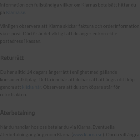
information och fullständiga villkor om Klarnas betalsätt hittar du
på
Klarna.se
.
Vänligen observera att Klarna skickar faktura och orderinformation
via e-post. Därför är det viktigt att du anger en korrekt e-
postadress i kassan.
Returrätt
Du har alltid 14 dagars ångerrätt i enlighet med gällande
konsumentköplag. Detta innebär att du har rätt att ångra ditt köp
genom att
klicka här
. Observera att du som köpare står för
returfrakten.
Återbetalning
När du handlar hos oss betalar du via Klarna. Eventuella
återbetalningar går genom Klarna (
www.klarna.se
). Om du vill ångra