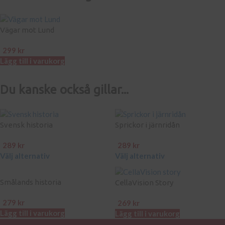
Vägar mot Lund
299
kr
Lägg till i varukorg
Du kanske också gillar...
Svensk historia
Sprickor i järnridån
289
kr
289
kr
Välj alternativ
Välj alternativ
Smålands historia
CellaVision Story
279
kr
269
kr
Lägg till i varukorg
Lägg till i varukorg