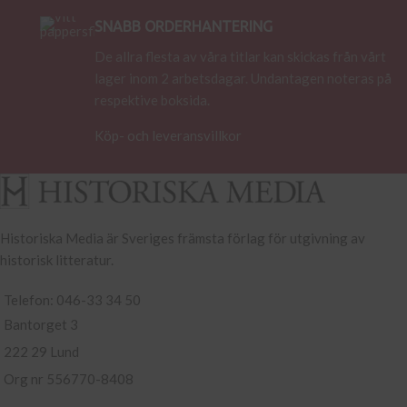
SNABB ORDERHANTERING
De allra flesta av våra titlar kan skickas från vårt
lager inom 2 arbetsdagar. Undantagen noteras på
respektive boksida.
Köp- och leveransvillkor
Historiska Media är Sveriges främsta förlag för utgivning av
historisk litteratur.
Telefon: 046-33 34 50
Bantorget 3
222 29 Lund
Org nr 556770-8408