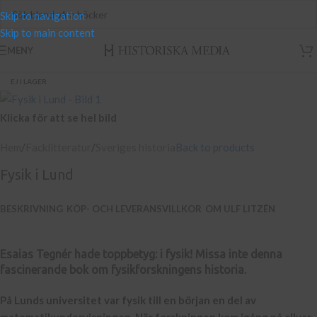
Skip to navigation
Skip to main content
MENY
EJ I LAGER
Klicka för att se hel bild
Hem
/
Facklitteratur
/
Sveriges historia
Back to products
Fysik i Lund
BESKRIVNING
KÖP- OCH LEVERANSVILLKOR
OM ULF LITZÉN
Esaias Tegnér hade toppbetyg: i fysik! Missa inte denna
fascinerande bok om fysikforskningens historia.
På Lunds universitet var fysik till en början en del av