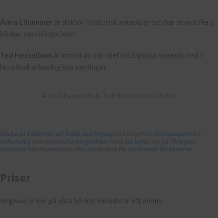
Anna Lihammer
är doktor i historisk arkeologi och har skrivit flera
böcker om vikingatiden.
Ted Hesselbom
är konstnär och chef vid Sigtuna museum med i
huvudsak arkeologiska samlingar.
Anna Lihammers & Ted Hesselboms böcker
Klicka på bilden för att ladda ned högupplöst foto! Fler författarporträtt,
bokomslag och eventuella inlagebilder finns att ladda ner på förlagets
pressrum hos Mynewdesk. Följ denna länk för att komma till bilderna.
Priser
Angivna priser på våra böcker inkluderar 6% moms.