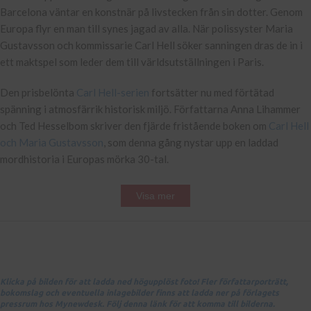
Barcelona väntar en konstnär på livstecken från sin dotter. Genom
Europa flyr en man till synes jagad av alla. När polissyster Maria
Gustavsson och kommissarie Carl Hell söker sanningen dras de in i
ett maktspel som leder dem till världsutställningen i Paris.
Den prisbelönta
Carl Hell-serien
fortsätter nu med förtätad
spänning i atmosfärrik historisk miljö. Författarna Anna Lihammer
och Ted Hesselbom skriver den fjärde fristående boken om
Carl Hell
och Maria Gustavsson
, som denna gång nystar upp en laddad
mordhistoria i Europas mörka 30-tal.
Visa mer
Klicka på bilden för att ladda ned högupplöst foto! Fler författarporträtt,
bokomslag och eventuella inlagebilder finns att ladda ner på förlagets
pressrum hos Mynewdesk. Följ denna länk för att komma till bilderna.