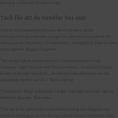
besvarar vi ditt mejl så snart vi kan.
Tack för att du handlar hos oss!
»Det är en dramatisk berättelse; delvis deckare, delvis
internationell spionthriller, som ger en välresearchad närhet till
tidens platser, händelser och människor ... intrigidén är både lysande
och originell.«
Bloggen Kapprakt
"När nu den fjärde boken med Hell i centrum kommer ut har
Lihammer slagit sig ihop med Ted Hesselbom ... En sällsynt lyckad
kombo skulle jag vilja påstå ... en idéhistorisk påminnelse om hur
spännande mycket var förr!"
Borås tidning
"
Catalana
är riktigt spännande och ger som sagt mersmak. Jag vill
definitivt läsa mer."
Bokmalen
"Det här är en spännande roman med en intrig som fängslar men
också en skidring av en tid i Europa som är mycket turbulent."
Och