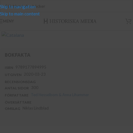
Skip to navigation
Skip to main content
MENY
Klicka för att se hel bild
BOKFAKTA
9789177894995
ISBN
2020-03-23
UTGIVEN
RECENSIONSDAG
300
ANTAL SIDOR
Ted Hesselbom & Anna Lihammer
FÖRFATTARE
ÖVERSÄTTARE
Niklas Lindblad
OMSLAG