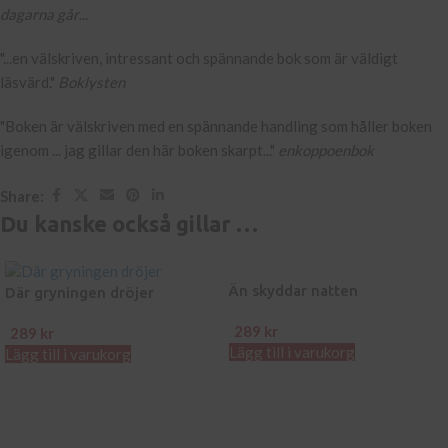
dagarna går
...
"...en välskriven, intressant och spännande bok som är väldigt
läsvärd."
Boklysten
"Boken är välskriven med en spännande handling som håller boken
igenom ... jag gillar den här boken skarpt..."
enkoppoenbok
Share:
Du kanske också gillar …
Än skyddar natten
Där gryningen dröjer
289
kr
289
kr
Lägg till i varukorg
Lägg till i varukorg