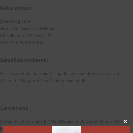
Returadress
Speed Logistics
Returavd: Historiska Media
Metallvägen 31, Port 7-11
19572 ROSERSBERG
Särskilda önskemål
Har du särskilda önskemål kring din leverans, kontakta oss på
förlaget så lägger vi beställningen manuellt.
Leverans
En fast fraktkostnad på 39 kr tillkommer vid beställningar från vår
hemsida. Böckerna packas och skickas som postpaket från vår