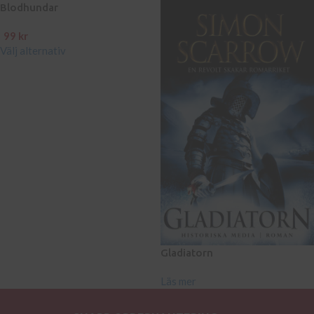
Blodhundar
99
kr
Välj alternativ
Gladiatorn
Läs mer