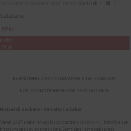
Hem
Bokserier
Bokserier skönlitteratur
Carl Hell
Catalana
99
kr
pocket
99
kr
BESKRIVNING
OM ANNA LIHAMMER & TED HESSELBOM
KÖP- OCH LEVERANSVILLKOR
SAGT OM BOKEN
Historisk deckare i 30-talets mörker
Våren 1937 skakar en explosion centrala Stockholm. I förstörelsen
hittas kroppen av en ung kvinna. Samtidigt i ett bombsargat