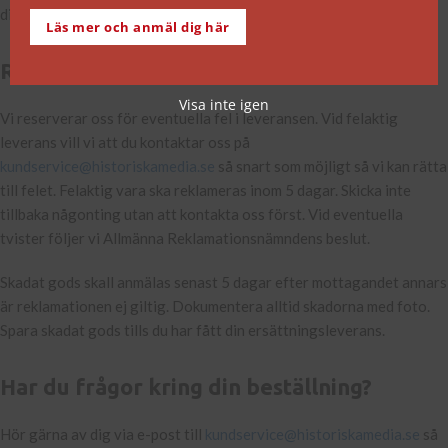
dig.
Läs mer och anmäl dig här
Reklamation
Visa inte igen
Vi reserverar oss för eventuella fel i leveransen. Vid felaktig
leverans vill vi att du kontaktar oss på
kundservice@historiskamedia.se
så snart som möjligt så vi kan rätta
till felet. Felaktig vara ska reklameras inom 5 dagar. Skicka inte
tillbaka någonting utan att kontakta oss först. Vid eventuella
tvister följer vi Allmänna Reklamationsnämndens beslut.
Skadat gods skall anmälas senast 5 dagar efter mottagandet annars
är reklamationen ej giltig. Dokumentera alltid skadorna med foto.
Spara skadat gods tills du har fått din ersättningsleverans.
Har du frågor kring din beställning?
Hör gärna av dig via e-post till
kundservice@historiskamedia.se
så