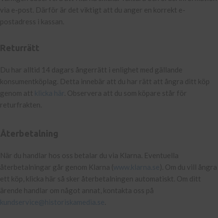
via e-post. Därför är det viktigt att du anger en korrekt e-
postadress i kassan.
Returrätt
Du har alltid 14 dagars ångerrätt i enlighet med gällande
konsumentköplag. Detta innebär att du har rätt att ångra ditt köp
genom att
klicka här
. Observera att du som köpare står för
returfrakten.
Återbetalning
När du handlar hos oss betalar du via Klarna. Eventuella
återbetalningar går genom Klarna (
www.klarna.se
). Om du vill ångra
ett köp, klicka här så sker återbetalningen automatiskt. Om ditt
ärende handlar om något annat, kontakta oss på
kundservice@historiskamedia.se
.