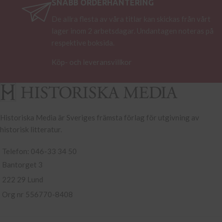
SNABB ORDERHANTERING
De allra flesta av våra titlar kan skickas från vårt
lager inom 2 arbetsdagar. Undantagen noteras på
respektive boksida.
Köp- och leveransvillkor
Historiska Media är Sveriges främsta förlag för utgivning av
historisk litteratur.
Telefon: 046-33 34 50
Bantorget 3
222 29 Lund
Org nr 556770-8408