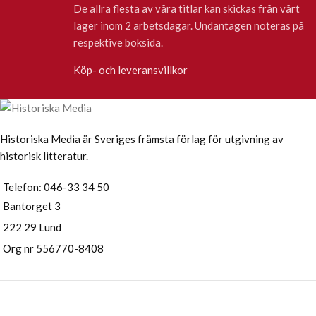
De allra flesta av våra titlar kan skickas från vårt
lager inom 2 arbetsdagar. Undantagen noteras på
respektive boksida.
Köp- och leveransvillkor
Historiska Media är Sveriges främsta förlag för utgivning av
historisk litteratur.
Telefon: 046-33 34 50
Bantorget 3
222 29 Lund
Org nr 556770-8408