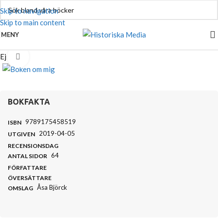
Skip to navigation
Skip to main content
MENY
Ej i lager
Klicka för att se hel bild
BOKFAKTA
9789175458519
ISBN
2019-04-05
UTGIVEN
RECENSIONSDAG
64
ANTAL SIDOR
FÖRFATTARE
ÖVERSÄTTARE
Åsa Björck
OMSLAG