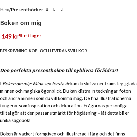
Hem
Presentböcker
Boken om mig
149
kr
Slut i lager
BESKRIVNING
KÖP- OCH LEVERANSVILLKOR
Den perfekta presentboken till nyblivna föräldrar!
I
Boken om mig: Mina sex första år
kan du skriva ner framsteg, glada
minnen och magiska ögonblick. Du kan klistra in teckningar, foton
och andra minnen som du vill komma ihåg. De fina illustrationerna
fungerar som inspiration och dekoration. Frågornas personliga
tilltal gör att den passar utmärkt för högläsning – låt detta bli er
unika sagobok!
Boken är vackert formgiven och illustrerad i färg och det finns