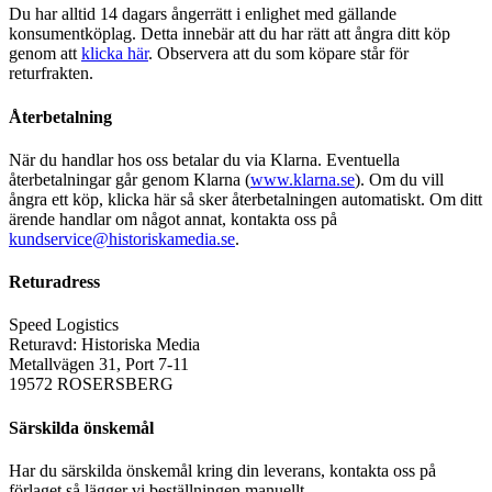
Du har alltid 14 dagars ångerrätt i enlighet med gällande
konsumentköplag. Detta innebär att du har rätt att ångra ditt köp
genom att
klicka här
. Observera att du som köpare står för
returfrakten.
Återbetalning
När du handlar hos oss betalar du via Klarna. Eventuella
återbetalningar går genom Klarna (
www.klarna.se
). Om du vill
ångra ett köp, klicka här så sker återbetalningen automatiskt. Om ditt
ärende handlar om något annat, kontakta oss på
kundservice@historiskamedia.se
.
Returadress
Speed Logistics
Returavd: Historiska Media
Metallvägen 31, Port 7-11
19572 ROSERSBERG
Särskilda önskemål
Har du särskilda önskemål kring din leverans, kontakta oss på
förlaget så lägger vi beställningen manuellt.