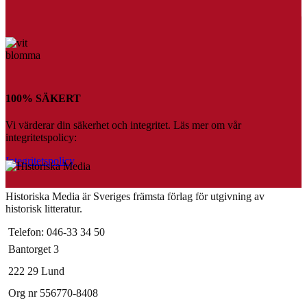
100% SÄKERT
Vi värderar din säkerhet och integritet. Läs mer om vår
integritetspolicy:
Integritetspolicy
Historiska Media är Sveriges främsta förlag för utgivning av
historisk litteratur.
Telefon: 046-33 34 50
Bantorget 3
222 29 Lund
Org nr 556770-8408