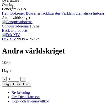
Översättare
Omslag
Lönegård & Co
Hem
Bokserier
Bokserier facklitteratur
Världens dramatiska historia
Andra världskriget
Conquistadorerna
189
kr
Back to products
Prisintervall:
Erik XIV
99
kr
–
269
kr
99 kr
till
Andra världskriget
269 kr
189
kr
I lager
Andra
världskriget
Lägg till i varukorg
mängd
Beskrivning
Om Dick Harrison
Köp- och leveransvillkor