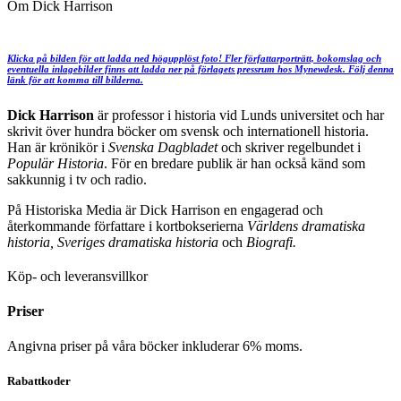
Om Dick Harrison
Klicka på bilden för att ladda ned högupplöst foto! Fler författarporträtt, bokomslag och
eventuella inlagebilder finns att ladda ner på förlagets pressrum hos Mynewdesk. Följ denna
länk för att komma till bilderna.
Dick Harrison
är professor i historia vid Lunds universitet och har
skrivit över hundra böcker om svensk och internationell historia.
Han är krönikör i
Svenska Dagbladet
och skriver regelbundet i
Populär Historia
. För en bredare publik är han också känd som
sakkunnig i tv och radio.
På Historiska Media är Dick Harrison en engagerad och
återkommande författare i kortbokserierna
Världens dramatiska
historia, Sveriges dramatiska historia
och
Biografi.
Köp- och leveransvillkor
Priser
Angivna priser på våra böcker inkluderar 6% moms.
Rabattkoder