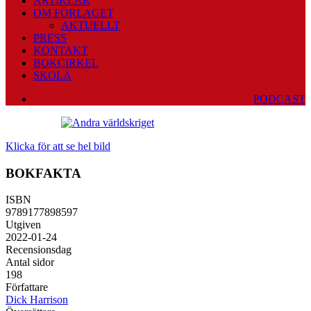
ARTIKLAR
OM FÖRLAGET
AKTUELLT
PRESS
KONTAKT
BOKCIRKEL
SKOLA
PODCAST
Klicka för att se hel bild
BOKFAKTA
ISBN
9789177898597
Utgiven
2022-01-24
Recensionsdag
Antal sidor
198
Författare
Dick Harrison