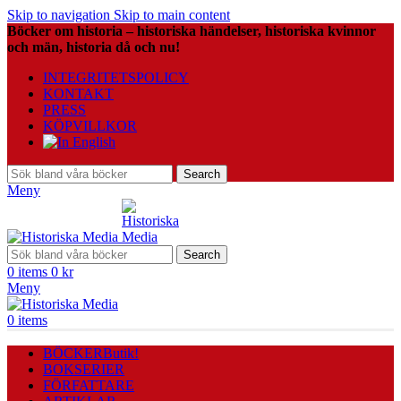
Skip to navigation
Skip to main content
Böcker om historia – historiska händelser, historiska kvinnor
och män, historia då och nu!
INTEGRITETSPOLICY
KONTAKT
PRESS
KÖPVILLKOR
Search
Meny
Search
0
items
0
kr
Meny
0
items
BÖCKER
Butik!
BOKSERIER
FÖRFATTARE