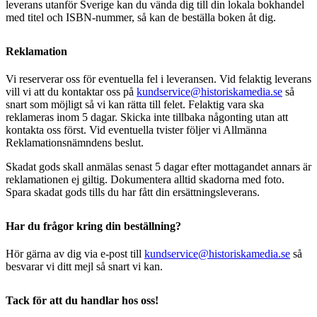
leverans utanför Sverige kan du vända dig till din lokala bokhandel
med titel och ISBN-nummer, så kan de beställa boken åt dig.
Reklamation
Vi reserverar oss för eventuella fel i leveransen. Vid felaktig leverans
vill vi att du kontaktar oss på
kundservice@historiskamedia.se
så
snart som möjligt så vi kan rätta till felet. Felaktig vara ska
reklameras inom 5 dagar. Skicka inte tillbaka någonting utan att
kontakta oss först. Vid eventuella tvister följer vi Allmänna
Reklamationsnämndens beslut.
Skadat gods skall anmälas senast 5 dagar efter mottagandet annars är
reklamationen ej giltig. Dokumentera alltid skadorna med foto.
Spara skadat gods tills du har fått din ersättningsleverans.
Har du frågor kring din beställning?
Hör gärna av dig via e-post till
kundservice@historiskamedia.se
så
besvarar vi ditt mejl så snart vi kan.
Tack för att du handlar hos oss!