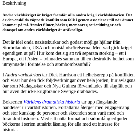
Beskrivning
Andra världskriget är kriget framför alla andra krig i världshistorien. Det
är den enskilda väpnade konflikt som folk i gemen associerar till när ämnet
kommer på tal. Antalet filmer, böcker, memoarer, serietidningar och
dataspel om andra världskriget är oräkneliga.
Det är idel onda nazistskurkar och godast möjliga hjältar från
Storbritannien, USA och motståndsrörelserna. Men vad gick kriget
egentligen ut på? Hur kom det sig att två separata storkrig – ett i
Europa, ett i Asien – tvinnades samman till en destruktiv helhet som
utmynnade i förintelse och atombombsanfall?
I
Andra världskriget
tar Dick Harrison ett helhetsgrepp på konflikten
och visar hur den fick följdverkningar över hela jorden, hur avlägsna
öar som Madagaskar och Nya Guinea förvandlades till slagfält och
hur även det icke-krigförande Sverige drabbades.
Bokserien
Världens dramatiska historia
tar upp fängslande
händelser ur världshistorien. Författarna återger med engagemang
och stor kunskap de personer och skeenden som varit med och
förändrat historien. Med sitt nätta format och sidomfång erbjuder
böckerna i serien utmärkt läsning för alla med ett intresse för
historia.