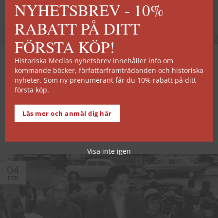
NYHETSBREV - 10%
RABATT PÅ DITT
FÖRSTA KÖP!
ARTIKLAR
Harriet Tubman befriade hundratals
Historiska Medias nyhetsbrev innehåller info om
slavar
kommande böcker, författarframträdanden och historiska
nyheter. Som ny prenumerant får du 10% rabatt på ditt
första köp.
Med tanke på hur dramatiskt Harriet Tubmans liv var är det
svårt att förstå varför det inte redan gjorts spektakulära
Läs mer och anmäl dig här
storfilmer om henne.
LÄS MER
Visa inte igen
04
FEB