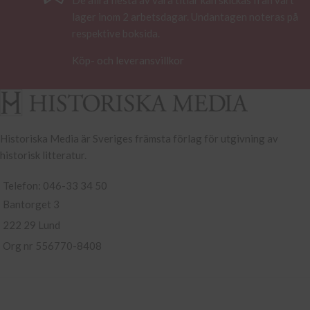
De allra flesta av våra titlar kan skickas från vårt
lager inom 2 arbetsdagar. Undantagen noteras på
respektive boksida.
Köp- och leveransvillkor
Historiska Media är Sveriges främsta förlag för utgivning av
historisk litteratur.
Telefon: 046-33 34 50
Bantorget 3
222 29 Lund
Org nr 556770-8408