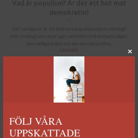
Vad är populism? Är det ett hot mot
demokratin?
Det vanligaste är att definiera populism som en ideologi
eller strategi som delar upp samhället i två motsatta läger,
det vanliga folket och den korrupta eliten.
LÄS MER
10
MAR
FÖLJ VÅRA
UPPSKATTADE