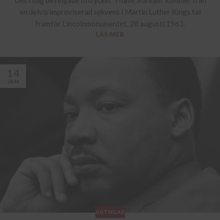
Det i dag bevingade uttrycket ”I have a dream” kommer från
en delvis improviserad sekvens i Martin Luther Kings tal
framför Lincolnmonumentet, 28 augusti 1963.
LÄS MER
14
JAN
ARTIKLAR