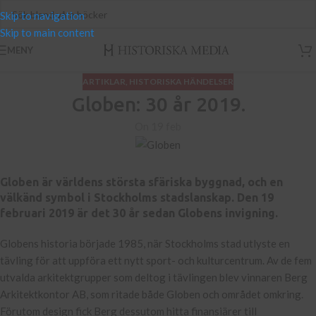
Skip to navigation
Skip to main content
MENY
ARTIKLAR
,
HISTORISKA HÄNDELSER
Globen: 30 år 2019.
On 19 feb
Globen är världens största sfäriska byggnad, och en
välkänd symbol i Stockholms stadslanskap. Den 19
februari 2019 är det 30 år sedan Globens invigning.
Globens historia började 1985, när Stockholms stad utlyste en
tävling för att uppföra ett nytt sport- och kulturcentrum. Av de fem
utvalda arkitektgrupper som deltog i tävlingen blev vinnaren Berg
Arkitektkontor AB, som ritade både Globen och området omkring.
Förutom design fick Berg dessutom hitta finansiärer till