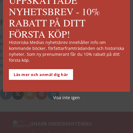
UPPSKATTADE
Välj alternativ
NYHETSBREV - 10%
RABATT PÅ DITT
Fler artiklar:
FÖRSTA KÖP!
Brexit – ett resultat av Storbritanniens historia?
Historiska Medias nyhetsbrev innehåller info om
När Jean Baptiste Bernadotte blev tronföljare i Sverige
kommande böcker, författarframträdanden och historiska
Eiffeltornet – världens mest kända torn – fyller 130 år
nyheter. Som ny prenumerant får du 10% rabatt på ditt
Mordet på Gustav III avslutar en era
första köp.
Victoria av Baden vinner svenska folkets hjärtan
Gunder Hägg slår sitt sjätte världsrekord
Läs mer och anmäl dig här
Visa inte igen
SNABB ORDERHANTERING