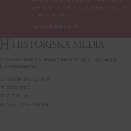
De allra flesta av våra titlar kan skickas från vårt
lager inom 2 arbetsdagar. Undantagen noteras på
respektive boksida.
Köp- och leveransvillkor
Historiska Media är Sveriges främsta förlag för utgivning av
historisk litteratur.
Telefon: 046-33 34 50
Bantorget 3
222 29 Lund
Org nr 556770-8408