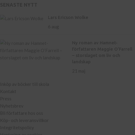
SENASTE NYTT
Lars Ericson Wolke
6 aug
Ny roman av Hamnet-
författaren Maggie O’Farrell
– storslaget om liv och
landskap
21 maj
Inköp av böcker till skola
Kontakt
Press
Nyhetsbrev
Bli författare hos oss
Köp- och leveransvillkor
Integritetspolicy
Hantering av cookies