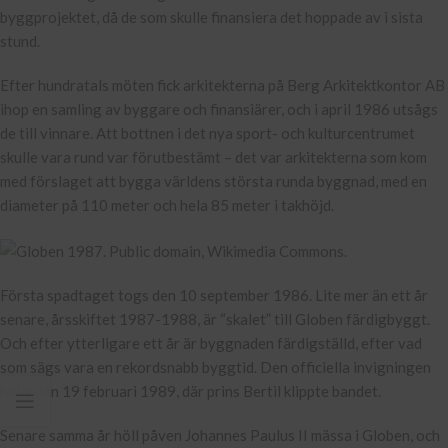
byggprojektet, då de som skulle finansiera det hoppade av i sista
stund.
Efter hundratals möten fick arkitekterna på Berg Arkitektkontor AB
ihop en samling av byggare och finansiärer, och i april 1986 utsågs
de till vinnare. Att bottnen i det nya sport- och kulturcentrumet
skulle vara rund var förutbestämt – det var arkitekterna som kom
med förslaget att bygga världens största runda byggnad, med en
diameter på 110 meter och hela 85 meter i takhöjd.
Första spadtaget togs den 10 september 1986. Lite mer än ett år
senare, årsskiftet 1987-1988, är “skalet” till Globen färdigbyggt.
Och efter ytterligare ett år är byggnaden färdigställd, efter vad
som sägs vara en rekordsnabb byggtid. Den officiella invigningen
hölls den 19 februari 1989, där prins Bertil klippte bandet.
Senare samma år höll påven Johannes Paulus II mässa i Globen, och