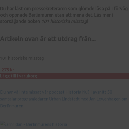
Du har läst om pressekreteraren som glömde läsa på i förväg
och öppnade Berlinmuren utan att mena det. Läs mer i
storsäljande boken
101 historiska misstag
!
Artikeln ovan är ett utdrag från...
101 historiska misstag
275
kr
Lägg till i varukorg
Du har väl inte missat vår podcast Historia Nu? I avsnitt 58
samtalar programledaren Urban Lindstedt med Jan Lewenhagen om
Berlinmuren.