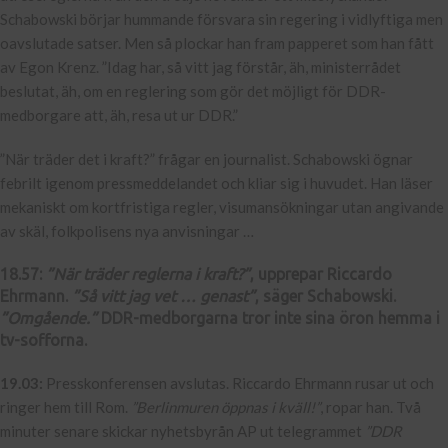
Schabowski börjar hummande försvara sin regering i vidlyftiga men
oavslutade satser. Men så plockar han fram papperet som han fått
av Egon Krenz. ”Idag har, så vitt jag förstår, äh, ministerrådet
beslutat, äh, om en reglering som gör det möjligt för DDR-
medborgare att, äh, resa ut ur DDR.”
”När träder det i kraft?” frågar en journalist. Schabowski ögnar
febrilt igenom pressmeddelandet och kliar sig i huvudet. Han läser
mekaniskt om kortfristiga regler, visumansökningar utan angivande
av skäl, folkpolisens nya anvisningar …
18.57:
”När träder reglerna i kraft?”
, upprepar Riccardo
Ehrmann.
”Så vitt jag vet … genast”
, säger Schabowski.
”Omgående.”
DDR-medborgarna tror inte sina öron hemma i
tv-sofforna.
19.03:
Presskonferensen avslutas. Riccardo Ehrmann rusar ut och
ringer hem till Rom.
”Berlinmuren öppnas i kväll!”
, ropar han. Två
minuter senare skickar nyhetsbyrån AP ut telegrammet
”DDR