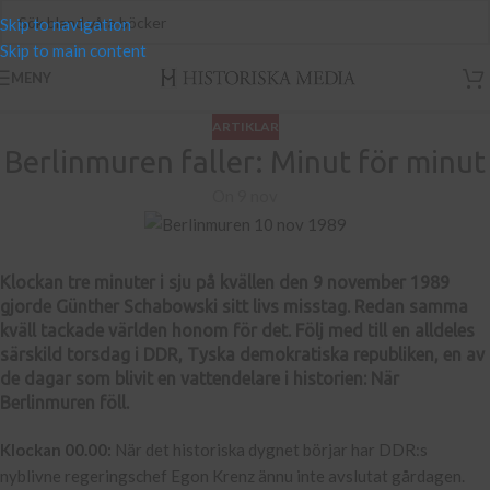
Skip to navigation
Skip to main content
MENY
ARTIKLAR
Berlinmuren faller: Minut för minut
On 9 nov
Klockan tre minuter i sju på kvällen den 9 november 1989
gjorde Günther Schabowski sitt livs misstag. Redan samma
kväll tackade världen honom för det. Följ med till en alldeles
särskild torsdag i DDR, Tyska demokratiska republiken, en av
de dagar som blivit en vattendelare i historien: När
Berlinmuren föll.
Klockan 00.00:
När det historiska dygnet börjar har DDR:s
nyblivne regeringschef Egon Krenz ännu inte avslutat gårdagen.