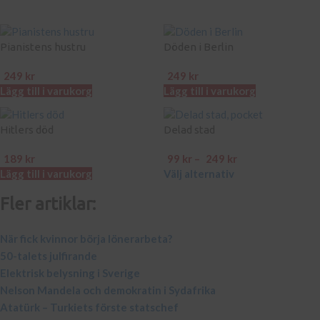
Pianistens hustru
Döden i Berlin
249
kr
249
kr
Lägg till i varukorg
Lägg till i varukorg
Hitlers död
Delad stad
189
kr
99
kr
–
249
kr
Lägg till i varukorg
Välj alternativ
Fler artiklar:
När fick kvinnor börja lönerarbeta?
50-talets julfirande
Elektrisk belysning i Sverige
Nelson Mandela och demokratin i Sydafrika
Atatürk – Turkiets förste statschef