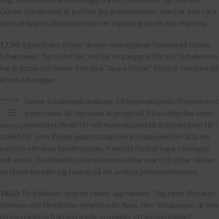
Günter Schabowski är politbyråns presstalesman. Han har inte varit
med vid dagens diskussion och vet ingenting om de nya reglerna.
17.30:
Egon Krenz sticker de nya resereglerna i handen på Günter
Schabowski: ”Sprid det här; det blir en panggrej för oss.” Schabowski
har bråttom och hinner inte läsa. ”Spara till sist” klottrar han bara på
Krenz A4-papper.
18.00:
Günter Schabowski anländer till Internationella Presscentret
vid Mohrenstrasse 36. Hörsalen är proppfull. På politbyråns order
sänds pressmötet direkt i tv och hundratusentals östtyska barn får i
stället för John Blunds godnattsaga höra Schabowski berätta om
partiets allmänna handlingsplan, framtida förändringar i vallagen
och annat. De utländska journalisterna slöar snart till. Efter nästan
en timme bereder sig talaren på att avsluta presskonferensen.
18.53:
En italiensk reporter räcker upp handen: ”Jag heter Riccardo
Ehrmann och företräder nyhetsbyrån Ansa. Herr Schabowski, är inte
utresereglerna från den tredje november ett misslyckande?”