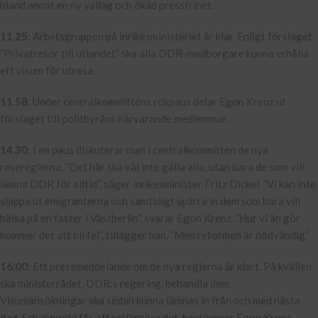
bland annat en ny vallag och ökad pressfrihet.
11.25:
Arbetsgruppen på inrikesministeriet är klar. Enligt förslaget
”Privatresor till utlandet” ska alla DDR-medborgare kunna erhålla
ett visum för utresa.
11.58:
Under centralkommitténs rökpaus delar Egon Krenz ut
förslaget till politbyråns närvarande medlemmar.
14.30:
I en paus diskuterar man i centralkommittén de nya
resereglerna. ”Det här ska väl inte gälla alla, utan bara de som vill
lämna DDR för alltid”, säger inrikesminister Fritz Dickel. ”Vi kan inte
släppa ut emigranterna och samtidigt spärra in dem som bara vill
hälsa på en faster i Västberlin”, svarar Egon Krenz. ”Hur vi än gör
kommer det att bli fel”, tillägger han. ”Men reformen är nödvändig.”
16.00:
Ett pressmeddelande om de nya reglerna är klart. På kvällen
ska ministerrådet, DDR:s regering, behandla dem.
Visumansökningar ska sedan kunna lämnas in från och med nästa
dag. Schabowski får offentliggöra det, bestämmer Egon Krenz.