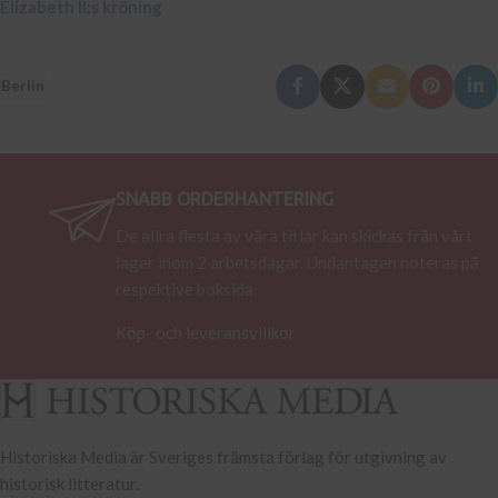
Elizabeth II:s kröning
Berlin
SNABB ORDERHANTERING
De allra flesta av våra titlar kan skickas från vårt
lager inom 2 arbetsdagar. Undantagen noteras på
respektive boksida.
Köp- och leveransvillkor
Historiska Media är Sveriges främsta förlag för utgivning av
historisk litteratur.