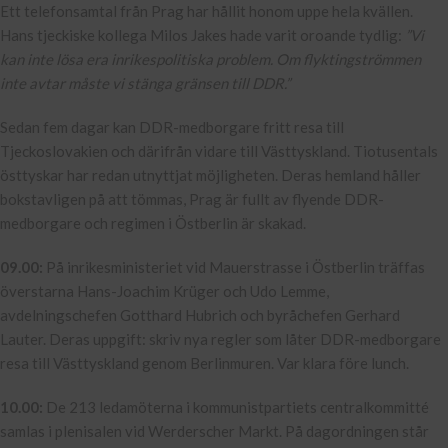
Ett telefonsamtal från Prag har hållit honom uppe hela kvällen.
Hans tjeckiske kollega Milos Jakes hade varit oroande tydlig:
”Vi
kan inte lösa era inrikespolitiska problem. Om flyktingströmmen
inte avtar måste vi stänga gränsen till DDR.”
Sedan fem dagar kan DDR-medborgare fritt resa till
Tjeckoslovakien och därifrån vidare till Västtyskland. Tiotusentals
östtyskar har redan utnyttjat möjligheten. Deras hemland håller
bokstavligen på att tömmas, Prag är fullt av flyende DDR-
medborgare och regimen i Östberlin är skakad.
09.00:
På inrikesministeriet vid Mauerstrasse i Östberlin träffas
överstarna Hans-Joachim Krüger och Udo Lemme,
avdelningschefen Gotthard Hubrich och byråchefen Gerhard
Lauter. Deras uppgift: skriv nya regler som låter DDR-medborgare
resa till Västtyskland genom Berlinmuren. Var klara före lunch.
10.00:
De 213 ledamöterna i kommunistpartiets centralkommitté
samlas i plenisalen vid Werderscher Markt. På dagordningen står