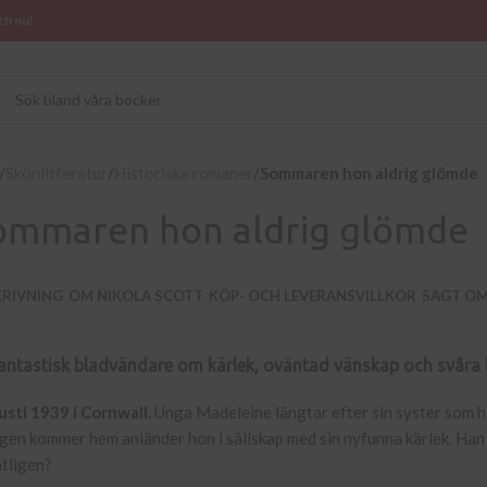
ch nu!
/
Skönlitteratur
/
Historiska romaner
/
Sommaren hon aldrig glömde
ommaren hon aldrig glömde
KRIVNING
OM NIKOLA SCOTT
KÖP- OCH LEVERANSVILLKOR
SAGT O
antastisk bladvändare om kärlek, oväntad vänskap och svåra l
sti 1939 i Cornwall.
Unga Madeleine längtar efter sin syster som ha
igen kommer hem anländer hon i sällskap med sin nyfunna kärlek. Han
tligen?