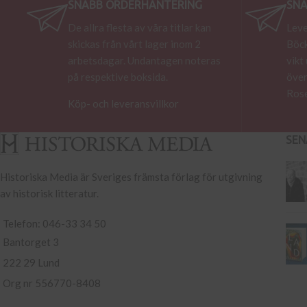
SNABB ORDERHANTERING
SNA
De allra flesta av våra titlar kan
Leve
skickas från vårt lager inom 2
Böck
arbetsdagar. Undantagen noteras
vikt
på respektive boksida.
över
Rose
Köp- och leveransvillkor
SEN
Historiska Media är Sveriges främsta förlag för utgivning
av historisk litteratur.
Telefon: 046-33 34 50
Bantorget 3
222 29 Lund
Org nr 556770-8408