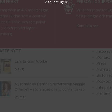
BB FRAKT
PERSONLIG SUPPO
Visa inte igen
ranstiden är 4-5 arbetsdagar.
Vi hanterar personlig
erna skickas som A-post vid
beställningar och frå
 upp till 1 kilo, och som paket
Kontakta oss
 1 kilo från vårt lager i
rsberg.
ASTE NYTT
Inköp av 
Kontakt
Lars Ericson Wolke
Press
6 aug
Nyhetsb
Bli förfa
Köp- och 
Ny roman av Hamnet-författaren Maggie
Integrite
O’Farrell – storslaget om liv och landskap
Hanterin
21 maj