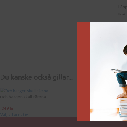
Lång
istä
Succ
Shar
Du kanske också gillar...
Och bergen skall rämna
Den konserverade 
249
kr
99
kr
–
249
kr
Välj alternativ
Välj alternativ