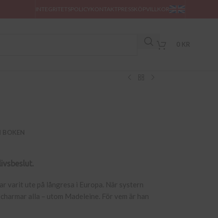
INTEGRITETSPOLICY
KONTAKT
PRESS
KÖPVILLKOR
0
KR
M BOKEN
ivsbeslut.
r varit ute på långresa i Europa. När systern
 charmar alla – utom Madeleine. För vem är han