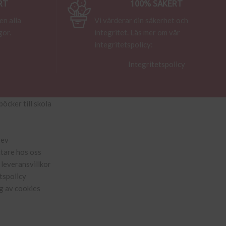
RT
100% SÄKERT
en alla
Vi värderar din säkerhet och
gor.
integritet. Läs mer om vår
integritetspolicy:
Integritetspolicy
böcker till skola
rev
ttare hos oss
leveransvillkor
tspolicy
g av cookies