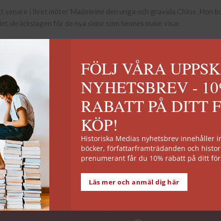
t senare i livet möter Madeleine den unga och gravida Chloe. Hon bo
llet skräckslagen för de nya sidor som hennes make visar.
essivt börjar de två kvinnorna koppla ihop det förflutna med nutiden, v
FÖLJ VÅRA UPPS
Visa mer
NYHETSBREV - 1
RABATT PÅ DITT 
e:
KÖP!
Historiska Medias nyhetsbrev innehåller
böcker, författarframträdanden och histor
prenumerant får du 10% rabatt på ditt för
änkan
Haven som skiljer oss åt
Läs mer och anmäl dig här
99
kr
Lägg till i varukorg