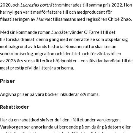
2020, och
Lucrezias porträtt
nominerades till samma pris 2022. Hon
har nyligen varit medförfattare till och medproducent för
filmatiseringen av
Hamnet
tillsammans med regissören Chloé Zhao.
Med sin kommande roman
Land
återvänder O’Farrell till det
historiska dramat, denna gång med en berättelse som utspelar sig
mot bakgrund av Irlands historia. Romanen utforskar teman
som kolonisering, migration och identitet, och förväntas bli en
av 2026 års stora litterära höjdpunkter – en självklar kandidat till de
mest prestigefyllda litterära priserna.
Priser
Angivna priser på våra böcker inkluderar 6% moms.
Rabattkoder
Har du en rabattkod skriver du i den i fältet under varukorgen.
Varukorgen ser annorlunda ut beroende på om du är på datorn eller