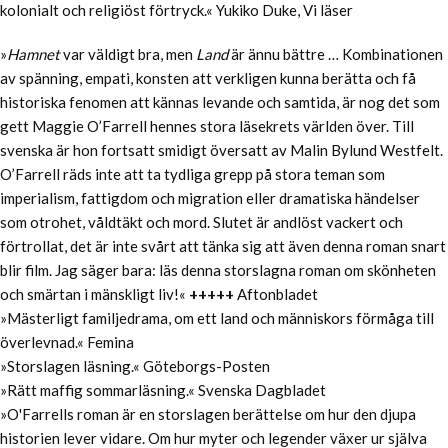
kolonialt och religiöst förtryck.« Yukiko Duke, Vi läser
»
Hamnet
var väldigt bra, men
Land
är ännu bättre … Kombinationen
av spänning, empati, konsten att verkligen kunna berätta och få
historiska fenomen att kännas levande och samtida, är nog det som
gett Maggie O’Farrell hennes stora läsekrets världen över. Till
svenska är hon fortsatt smidigt översatt av Malin Bylund Westfelt.
O’Farrell räds inte att ta tydliga grepp på stora teman som
imperialism, fattigdom och migration eller dramatiska händelser
som otrohet, våldtäkt och mord. Slutet är andlöst vackert och
förtrollat, det är inte svårt att tänka sig att även denna roman snart
blir film. Jag säger bara: läs denna storslagna roman om skönheten
och smärtan i mänskligt liv!«
+++++
Aftonbladet
»Mästerligt familjedrama, om ett land och människors förmåga till
överlevnad.« Femina
»Storslagen läsning.« Göteborgs-Posten
»Rätt maffig sommarläsning.« Svenska Dagbladet
»O'Farrells roman är en storslagen berättelse om hur den djupa
historien lever vidare. Om hur myter och legender växer ur själva