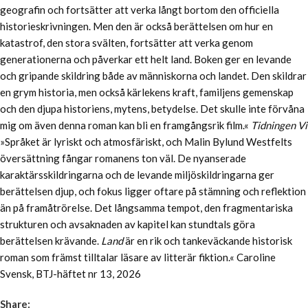
geografin och fortsätter att verka långt bortom den officiella
historieskrivningen. Men den är också berättelsen om hur en
katastrof, den stora svälten, fortsätter att verka genom
generationerna och påverkar ett helt land. Boken ger en levande
och gripande skildring både av människorna och landet. Den skildrar
en grym historia, men också kärlekens kraft, familjens gemenskap
och den djupa historiens, mytens, betydelse. Det skulle inte förvåna
mig om även denna roman kan bli en framgångsrik film.«
Tidningen Vi
»Språket är lyriskt och atmosfäriskt, och Malin Bylund Westfelts
översättning fångar romanens ton väl. De nyanserade
karaktärsskildringarna och de levande miljöskildringarna ger
berättelsen djup, och fokus ligger oftare på stämning och reflektion
än på framåtrörelse. Det långsamma tempot, den fragmentariska
strukturen och avsaknaden av kapitel kan stundtals göra
berättelsen krävande.
Land
är en rik och tankeväckande historisk
roman som främst tilltalar läsare av litterär fiktion.« Caroline
Svensk, BTJ-häftet nr 13, 2026
Share: