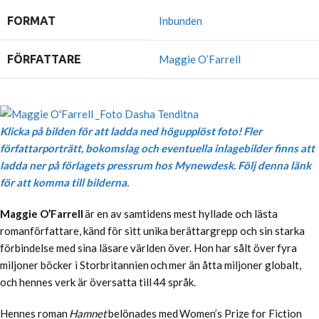
FORMAT
Inbunden
FÖRFATTARE
Maggie O’Farrell
Klicka på bilden för att ladda ned högupplöst foto! Fler
författarporträtt, bokomslag och eventuella inlagebilder finns att
ladda ner på förlagets pressrum hos Mynewdesk. Följ denna länk
för att komma till bilderna.
Maggie O’Farrell
är en av samtidens mest hyllade och lästa
romanförfattare, känd för sitt unika berättargrepp och sin starka
förbindelse med sina läsare världen över. Hon har sålt över fyra
miljoner böcker i Storbritannien och mer än åtta miljoner globalt,
och hennes verk är översatta till 44 språk.
Hennes roman
Hamnet
belönades med Women’s Prize for Fiction