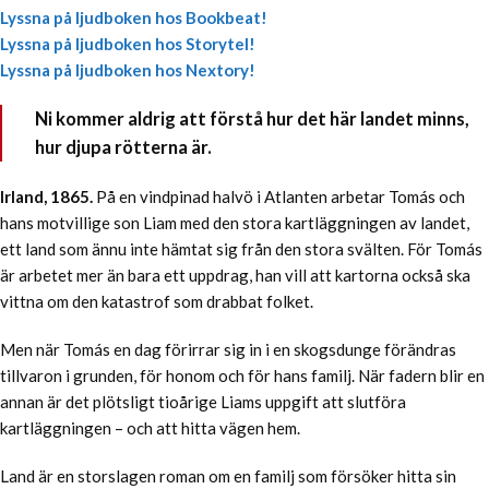
Lyssna på ljudboken hos Bookbeat!
Lyssna på ljudboken hos Storytel!
Lyssna på ljudboken hos Nextory!
Ni kommer aldrig att förstå hur det här landet minns,
hur djupa rötterna är.
Irland, 1865.
På en vindpinad halvö i Atlanten arbetar Tomás och
hans motvillige son Liam med den stora kartläggningen av landet,
ett land som ännu inte hämtat sig från den stora svälten. För Tomás
är arbetet mer än bara ett uppdrag, han vill att kartorna också ska
vittna om den katastrof som drabbat folket.
Men när Tomás en dag förirrar sig in i en skogsdunge förändras
tillvaron i grunden, för honom och för hans familj. När fadern blir en
annan är det plötsligt tioårige Liams uppgift att slutföra
kartläggningen – och att hitta vägen hem.
Land
är en storslagen roman om en familj som försöker hitta sin