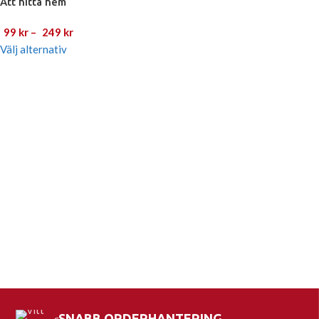
Att hitta hem
99
kr
–
249
kr
Välj alternativ
Så länge min bror andas
Den gyllene hårnålen
249
kr
99
kr
–
289
kr
Välj alternativ
Välj alternativ
Med dig vågar jag allt
Hämnd
249
kr
99
kr
Lägg till i varukorg
Välj alternativ
SNABB ORDERHANTERING