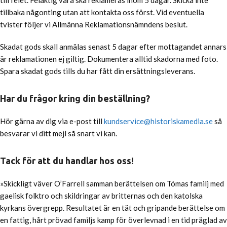
till felet. Felaktig vara ska reklameras inom 5 dagar. Skicka inte
tillbaka någonting utan att kontakta oss först. Vid eventuella
tvister följer vi Allmänna Reklamationsnämndens beslut.
Skadat gods skall anmälas senast 5 dagar efter mottagandet annars
är reklamationen ej giltig. Dokumentera alltid skadorna med foto.
Spara skadat gods tills du har fått din ersättningsleverans.
Har du frågor kring din beställning?
Hör gärna av dig via e-post till
kundservice@historiskamedia.se
så
besvarar vi ditt mejl så snart vi kan.
Tack för att du handlar hos oss!
»Skickligt väver O’Farrell samman berättelsen om Tómas familj med
gaelisk folktro och skildringar av britternas och den katolska
kyrkans övergrepp. Resultatet är en tät och gripande berättelse om
en fattig, hårt prövad familjs kamp för överlevnad i en tid präglad av