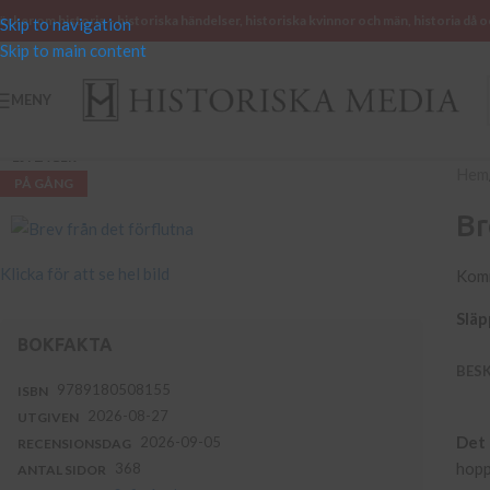
öcker om historia – historiska händelser, historiska kvinnor och män, historia då o
Skip to navigation
Skip to main content
MENY
EJ I LAGER
Hem
PÅ GÅNG
Br
Klicka för att se hel bild
Kom
Släp
BOKFAKTA
BES
9789180508155
ISBN
2026-08-27
UTGIVEN
Det 
2026-09-05
RECENSIONSDAG
hopp
368
ANTAL SIDOR