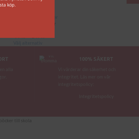
sta köp.
När bergen sjunger
99
kr
–
249
kr
Välj alternativ
ORT
100% SÄKERT
en alla
Vi värderar din säkerhet och
gor.
integritet. Läs mer om vår
integritetspolicy:
Integritetspolicy
böcker till skola