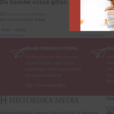
Du kanske också gillar...
Den konserverade änkan
Jordoffer
99
kr
–
249
kr
99
kr
–
249
kr
Välj alternativ
Välj alternativ
SNABB ORDERHANTERING
SN
De allra flesta av våra titlar kan
Leve
skickas från vårt lager inom 2
Böck
arbetsdagar. Undantagen noteras
vikt
på respektive boksida.
över
Rose
Köp- och leveransvillkor
SE
Historiska Media är Sveriges främsta förlag för utgivning