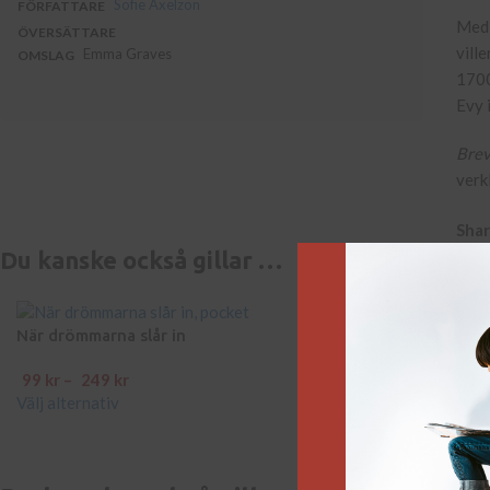
Sofie Axelzon
FÖRFATTARE
Med 
ÖVERSÄTTARE
vill
Emma Graves
OMSLAG
1700
Evy 
Brev
verk
Shar
Du kanske också gillar …
När drömmarna slår in
Gula rosornas sta
99
kr
–
249
kr
99
kr
Välj alternativ
Lägg till i varukorg