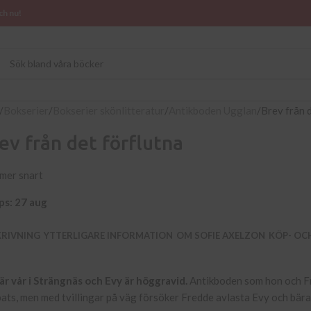
ch nu!
Bokserier
Bokserier skönlitteratur
Antikboden Ugglan
Brev från 
ev från det förflutna
mer snart
ps: 27 aug
KRIVNING
YTTERLIGARE INFORMATION
OM SOFIE AXELZON
KÖP- OC
är vår i Strängnäs och Evy är höggravid.
Antikboden som hon och Fre
ats, men med tvillingar på väg försöker Fredde avlasta Evy och bära 