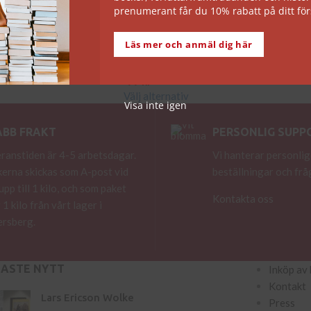
prenumerant får du 10% rabatt på ditt för
Läs mer och anmäl dig här
Mörkläggning
99
kr
Välj alternativ
Visa inte igen
ABB FRAKT
PERSONLIG SUPP
ranstiden är 4-5 arbetsdagar.
Vi hanterar personlig
erna skickas som A-post vid
beställningar och frå
 upp till 1 kilo, och som paket
Kontakta oss
 1 kilo från vårt lager i
rsberg.
NASTE NYTT
Inköp av 
Kontakt
Lars Ericson Wolke
Press