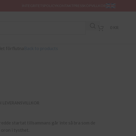
INTEGRITETSPOLICY
KONTAKT
PRESS
KÖPVILLKOR
0
KR
det förflutna
Back to products
H LEVERANSVILLKOR
dde startat tillsammans går inte så bra som de
oron i tysthet.