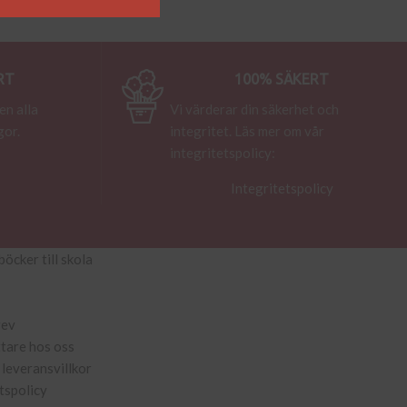
RT
100% SÄKERT
en alla
Vi värderar din säkerhet och
gor.
integritet. Läs mer om vår
integritetspolicy:
Integritetspolicy
böcker till skola
rev
ttare hos oss
leveransvillkor
tspolicy