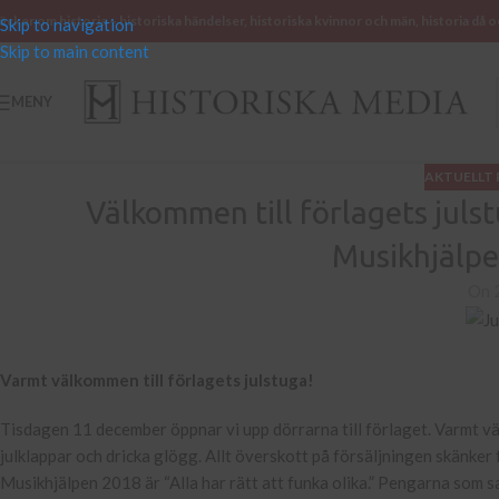
öcker om historia – historiska händelser, historiska kvinnor och män, historia då o
Skip to navigation
Skip to main content
MENY
AKTUELLT 
Välkommen till förlagets julst
Musikhjälpe
On 
Varmt välkommen till förlagets julstuga!
Tisdagen 11 december öppnar vi upp dörrarna till förlaget. Varmt vä
julklappar och dricka glögg. Allt överskott på försäljningen skänker
Musikhjälpen 2018 är “Alla har rätt att funka olika.” Pengarna som s