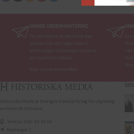
SNABB ORDERHANTERING
SNA
De allra flesta av våra titlar kan
Leve
skickas från vårt lager inom 2
Böck
arbetsdagar. Undantagen noteras
vikt
på respektive boksida.
över
Rose
Köp- och leveransvillkor
SEN
Historiska Media är Sveriges främsta förlag för utgivning
av historisk litteratur.
Telefon: 046-33 34 50
Bantorget 3