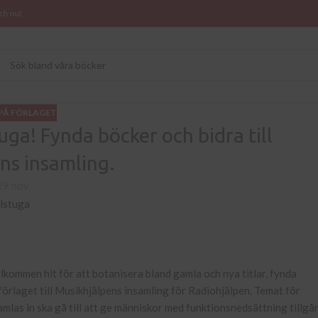
ch nu!
PÅ FÖRLAGET
uga! Fynda böcker och bidra till
ns insamling.
29 nov
lkommen hit för att botanisera bland gamla och nya titlar, fynda
 förlaget till Musikhjälpens insamling för Radiohjälpen. Temat för
amlas in ska gå till att ge människor med funktionsnedsättning tillgå