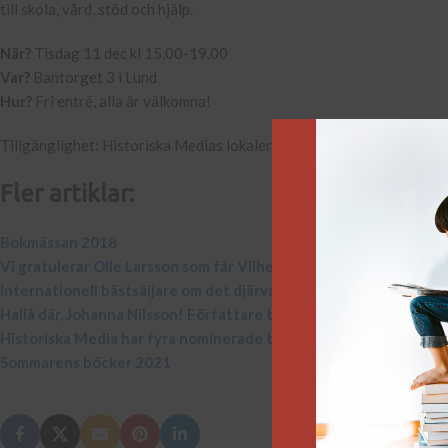
till skola, vård, stöd och hjälp.
När?
Tisdag 11 dec kl 15.00-19.00
Var?
Bantorget 3 i Lund
Hur?
Fri entré, alla är välkomna!
Tillgänglighet: Historiska Medias lokaler ligger en halvtrappa upp.
Fler artiklar:
Bokmässan 2018
Vi gratulerar Olle Larsson som får Vilhelm Moberg-priset 2019!
Internationell bästsäljare om det djärvaste kapitlet i spionagets 
Hallå där, Johanna Nilsson! Författare till Skärvornas drottning, 
Historiska Media har fyra nominerade titlar till Storytel Awards!
Sommarens böcker 2021