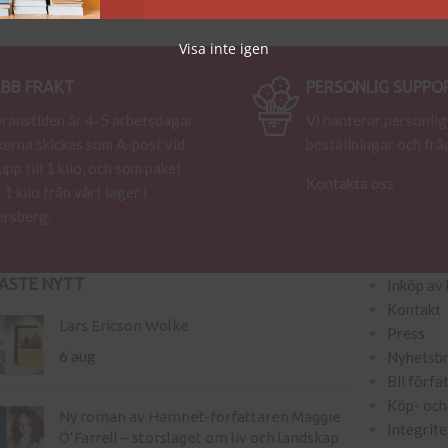
Visa inte igen
BB FRAKT
PERSONLIG SUPPO
ranstiden är 4-5 arbetsdagar.
Vi hanterar personlig
erna skickas som A-post vid
beställningar och frå
 upp till 1 kilo, och som paket
Kontakta oss
 1 kilo från vårt lager i
rsberg.
ASTE NYTT
Inköp av 
Kontakt
Lars Ericson Wolke
Press
6 aug
Nyhetsb
Bli förfa
Köp- och 
Ny roman av Hamnet-författaren Maggie
Integrite
O’Farrell – storslaget om liv och landskap