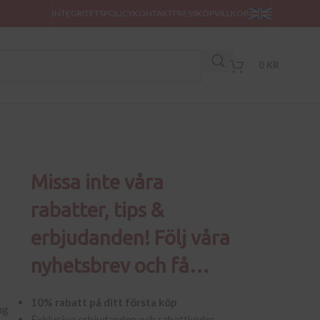
INTEGRITETSPOLICY
KONTAKT
PRESS
KÖPVILLKOR
0
KR
Missa inte våra
rabatter, tips &
erbjudanden! Följ våra
nyhetsbrev och få…
10% rabatt på ditt första köp
ng
Exklusiva erbjudanden och rabattkoder