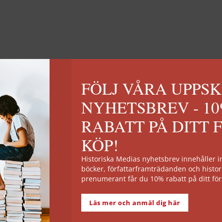
FÖLJ VÅRA UPPS
NYHETSBREV - 1
RABATT PÅ DITT 
KÖP!
historia.
Släkten del 11.
Historiska Medias nyhetsbrev innehåller
böcker, författarframträdanden och histor
prenumerant får du 10% rabatt på ditt för
Läs mer och anmäl dig här