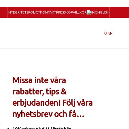
INTEGRITETSPOLICY
KONTAKT
PRESS
KÖPVILLKOR
0
KR
Missa inte våra
rabatter, tips &
erbjudanden! Följ våra
nyhetsbrev och få…
t
10% rabatt på ditt första köp