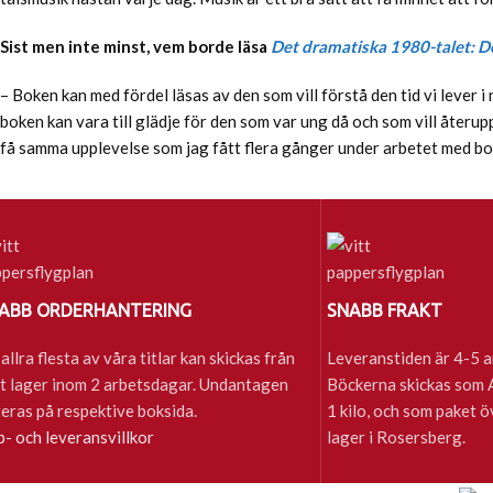
Sist men inte minst, vem borde läsa
Det dramatiska 1980-talet: D
– Boken kan med fördel läsas av den som vill förstå den tid vi lever i
boken kan vara till glädje för den som var ung då och som vill åter
få samma upplevelse som jag fått flera gånger under arbetet med bo
ABB ORDERHANTERING
SNABB FRAKT
allra flesta av våra titlar kan skickas från
Leveranstiden är 4-5 a
t lager inom 2 arbetsdagar. Undantagen
Böckerna skickas som A-
eras på respektive boksida.
1 kilo, och som paket ö
- och leveransvillkor
lager i Rosersberg.
Sena