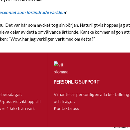
ecenniet som förändrade världen
?
 nu. Det var här som mycket tog sin början. Naturligtvis hoppas jag at
uppleva delar av detta omvälvande årtionde. Kanske kommer någon att
ken: “Wow, har jag verkligen varit med om detta?”
PERSONLIG SUPPORT
rbetsdagar.
Vi hanterar personligen alla beställning
post vid vikt upp till
och frågor.
ver 1 kilo från vårt
Kontakta oss
ste nytt
Inköp av 
Kontakt