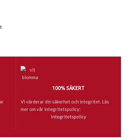
t
100% SÄKERT
ar
Vi värderar din säkerhet och integritet. Läs
mer om vår integritetspolicy:
Integritetspolicy
böcker till skola