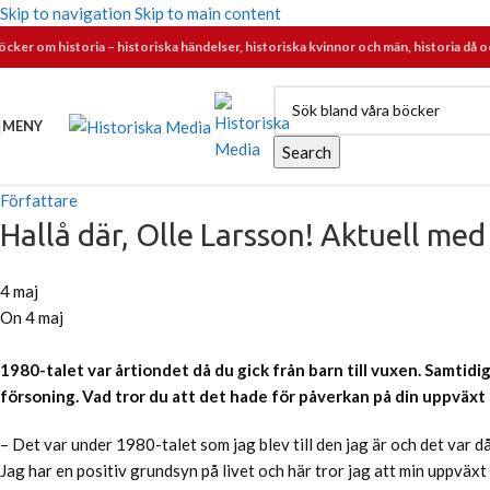
Skip to navigation
Skip to main content
öcker om historia – historiska händelser, historiska kvinnor och män, historia då o
MENY
Search
Författare
Hallå där, Olle Larsson! Aktuell me
4 maj
On 4 maj
1980-talet var årtiondet då du gick från barn till vuxen. Samtidig
försoning. Vad tror du att det hade för påverkan på din uppväxt
– Det var under 1980-talet som jag blev till den jag är och det var
Jag har en positiv grundsyn på livet och här tror jag att min uppväxt 