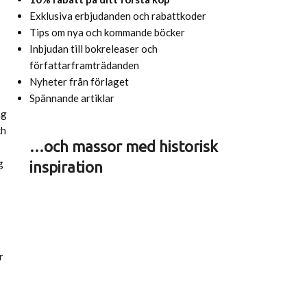
Exklusiva erbjudanden och rabattkoder
Tips om nya och kommande böcker
Inbjudan till bokreleaser och
författarframträdanden
Nyheter från förlaget
Spännande artiklar
ag
ch
…och massor med historisk
g
inspiration
r