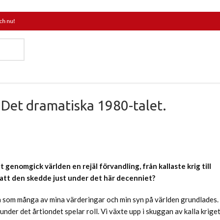
ch nu!
d Det dramatiska 1980-talet.
t genomgick världen en rejäl förvandling, från kallaste krig till
 att den skedde just under det här decenniet?
 då som många av mina värderingar och min syn på världen grundlades.
under det årtiondet spelar roll. Vi växte upp i skuggan av kalla krige