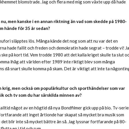
olkhemmet blomstrade. Jag och flera med mig som växte upp då hade
 nu, men kanske i en annan riktning än vad som skedde på 1980-
som hände för 35 år sedan?
v eufori släpptes lös. Många kände det nog som att nu var det en
na hade fallit och freden och demokratin hade segrat – trodde vi! J
ske på kort tid. Vem trodde 1980 att det kalla kriget skulle ta slut o
komma ihåg att världen efter 1989 inte riktigt blev som många
 då snart skulle komma på skam. Det är viktigt att inte ta någontin
ch krig, men också om populärkultur och sporthändelser som var
sik och tv som du har särskilda minnen av?
lltid något av en högtid då nya Bondfilmer gick upp på bio. Tv-serie
fortfarande att inget årtionde har skapat så mycket bra musik som
et blir inte så mycket bättre än så. Jag lyssnar fortfarande på 80-
flytta en i tid och rum.