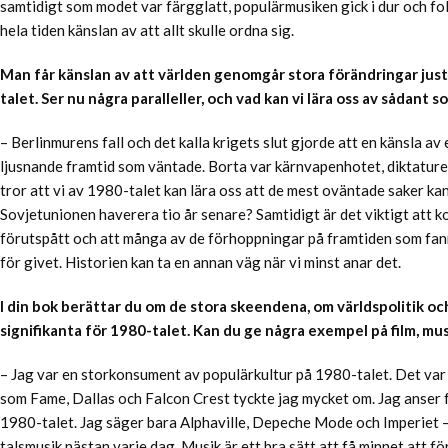
samtidigt som modet var färgglatt, populärmusiken gick i dur och f
hela tiden känslan av att allt skulle ordna sig.
Man får känslan av att världen genomgår stora förändringar just
talet. Ser nu några paralleller, och vad kan vi lära oss av sådant 
– Berlinmurens fall och det kalla krigets slut gjorde att en känsla a
ljusnande framtid som väntade. Borta var kärnvapenhotet, diktaturer
tror att vi av 1980-talet kan lära oss att de mest oväntade saker kan 
Sovjetunionen haverera tio år senare? Samtidigt är det viktigt att 
förutspått och att många av de förhoppningar på framtiden som fanns
för givet. Historien kan ta en annan väg när vi minst anar det.
I din bok berättar du om de stora skeendena, om världspolitik o
signifikanta för 1980-talet. Kan du ge några exempel på film, mu
– Jag var en storkonsument av populärkultur på 1980-talet. Det var a
som Fame, Dallas och Falcon Crest tyckte jag mycket om. Jag anser 
1980-talet. Jag säger bara Alphaville, Depeche Mode och Imperiet – d
talsmusik nästan varje dag. Musik är ett bra sätt att få minnet att för