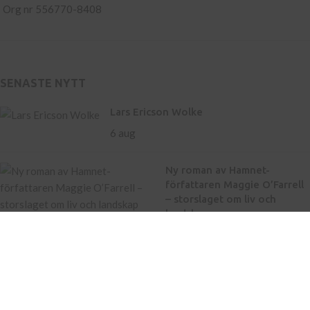
Org nr 556770-8408
SENASTE NYTT
Lars Ericson Wolke
6 aug
Ny roman av Hamnet-
författaren Maggie O’Farrell
– storslaget om liv och
landskap
21 maj
Inköp av böcker till skola
Kontakt
Press