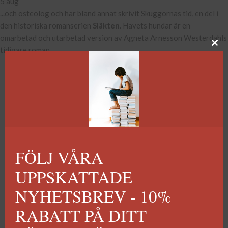
5 aug
...och osteolog och har bland annat skrivit Skuggornas tid, en del i
den historiska romanserien
Släkten
. Havets hundar är en
omarbetad och utarbetad version av Agneta Arnesson Westerdahls
tidigare roman...
1
2
3
4
FÖLJ VÅRA
UPPSKATTADE
NYHETSBREV - 10%
RABATT PÅ DITT