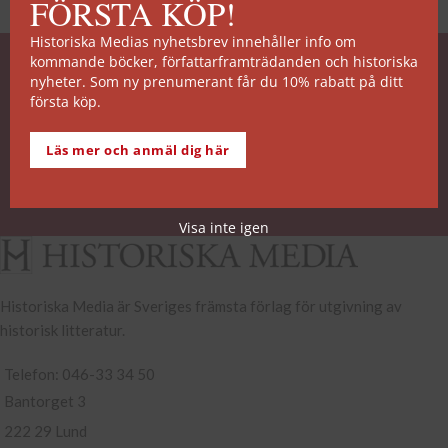
FÖRSTA KÖP!
Historiska Medias nyhetsbrev innehåller info om
kommande böcker, författarframträdanden och historiska
SNABB ORDERHANTERING
nyheter. Som ny prenumerant får du 10% rabatt på ditt
första köp.
De allra flesta av våra titlar kan skickas från vårt
lager inom 2 arbetsdagar. Undantagen noteras på
Läs mer och anmäl dig här
respektive boksida.
Köp- och leveransvillkor
Visa inte igen
Historiska Media är Sveriges främsta förlag för utgivning av
historisk litteratur.
Telefon: 046-33 34 50
Bantorget 3
222 29 Lund