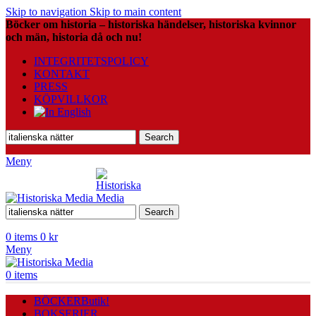
Skip to navigation
Skip to main content
Böcker om historia – historiska händelser, historiska kvinnor
och män, historia då och nu!
INTEGRITETSPOLICY
KONTAKT
PRESS
KÖPVILLKOR
Search
Meny
Search
0
items
0
kr
Meny
0
items
BÖCKER
Butik!
BOKSERIER