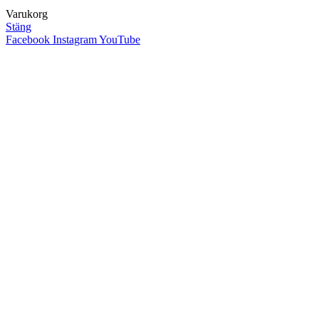
Varukorg
Stäng
Facebook
Instagram
YouTube
Close
this
module
FÖLJ VÅRA
UPPSKATTADE
NYHETSBREV - 10%
RABATT PÅ DITT