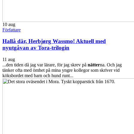
10
aug
Författare
Hallå där, Herbjørg Wassmo! Aktuell med
nyutgåvan av Tora-trilogin
11 aug
...den tiden då jag var lärare, för jag skrev på
nätter
na. Och jag
tänker ofta med ömhet på mina yngre kollegor som skriver vid
köksbordet med barn och hund runt...