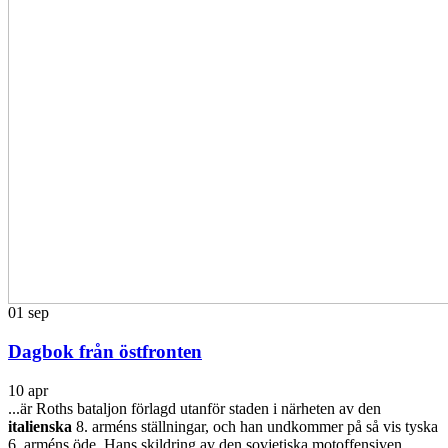
01
sep
Dagbok från östfronten
10 apr
...är Roths bataljon förlagd utanför staden i närheten av den
italienska
8. arméns ställningar, och han undkommer på så vis tyska
6. arméns öde. Hans skildring av den sovjetiska motoffensiven,...