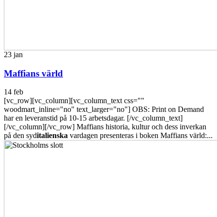
23
jan
Maffians värld
14 feb
[vc_row][vc_column][vc_column_text css=""
woodmart_inline="no" text_larger="no"] OBS: Print on Demand
har en leveranstid på 10-15 arbetsdagar. [/vc_column_text]
[/vc_column][/vc_row] Maffians historia, kultur och dess inverkan
på den syd
italienska
vardagen presenteras i boken Maffians värld:...