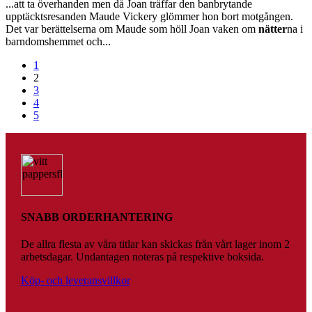
...att ta överhanden men då Joan träffar den banbrytande
upptäcktsresanden Maude Vickery glömmer hon bort motgången.
Det var berättelserna om Maude som höll Joan vaken om
nätter
na i
barndomshemmet och...
1
2
3
4
5
SNABB ORDERHANTERING
De allra flesta av våra titlar kan skickas från vårt lager inom 2
arbetsdagar. Undantagen noteras på respektive boksida.
Köp- och leveransvillkor