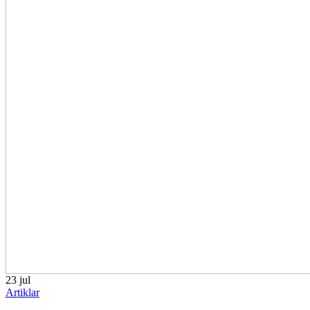
23
jul
Artiklar