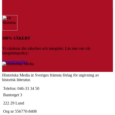
100% SÄKERT
Vi värderar din säkerhet och integritet. Läs mer om vår
integritetspolicy:
Integritetspolicy
Historiska Media är Sveriges främsta förlag för utgivning av
historisk litteratur.
Telefon: 046-33 34 50
Bantorget 3
222 29 Lund
Org nr 556770-8408