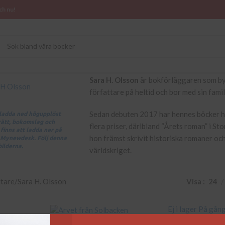
ch nu!
Sara H. Olsson
är bokförläggaren som by
författare på heltid och bor med sin fami
Sedan debuten 2017 har hennes böcker hyl
t ladda ned högupplöst
trätt, bokomslag och
flera priser, däribland “Årets roman” i Sto
finns att ladda ner på
hon främst skrivit historiska romaner och
 Mynewdesk. Följ denna
bilderna.
världskriget.
ttare
Sara H. Olsson
Visa
24
Ej i lager
På gån
Arvet från Solbacken