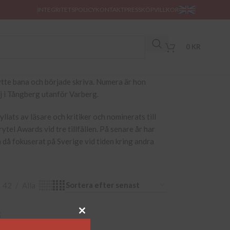
INTEGRITETSPOLICY
KONTAKT
PRESS
KÖPVILLKOR
0
KR
tte bana och började skriva. Numera är hon
lj i Tångberg utanför Varberg.
lats av läsare och kritiker och nominerats till
rytel Awards vid tre tillfällen. På senare år har
 då fokuserat på Sverige vid tiden kring andra
42
Alla
g