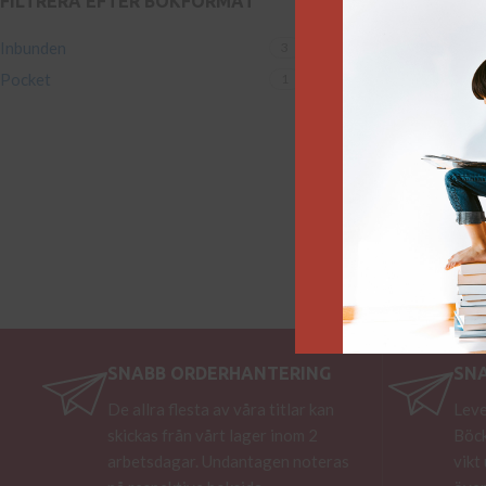
FILTRERA EFTER BOKFORMAT
Oväntade familjeb
Inbunden
3
249
kr
Pocket
Lägg till i varukorg
1
SNABB ORDERHANTERING
SN
De allra flesta av våra titlar kan
Leve
skickas från vårt lager inom 2
Böck
arbetsdagar. Undantagen noteras
vikt