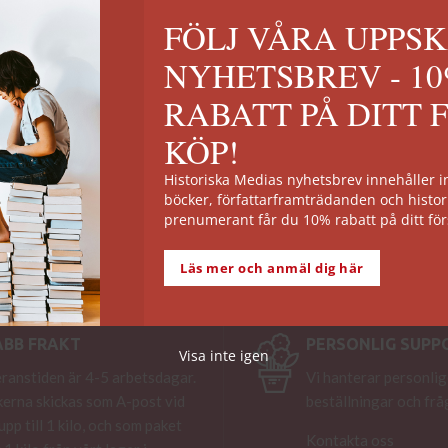
and
Ringens offer
FÖLJ VÅRA UPPS
99
kr
–
249
kr
Välj alternativ
Släpps: 10 sep
NYHETSBREV - 1
RABATT PÅ DITT 
KÖP!
Historiska Medias nyhetsbrev innehåller
böcker, författarframträdanden och histor
prenumerant får du 10% rabatt på ditt för
Läs mer och anmäl dig här
ABB FRAKT
PERSONLIG SUPP
Visa inte igen
ranstiden är 4-5 arbetsdagar.
Vi hanterar personlig
erna skickas som A-post vid
beställningar och frå
 upp till 1 kilo, och som paket
Kontakta oss