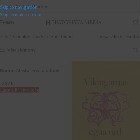
Skip to navigation
Skip to main content
MENY
Hem
Produkter märkta ”Runstenar”
Visar alla 6 resultat
Visa sidmeny
Runor: Mästarens handbok
269
kr
Lägg till i varukorg