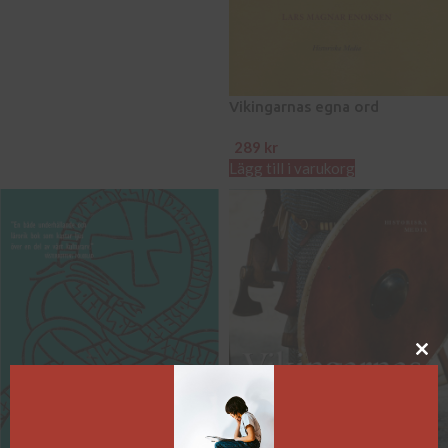
Vikingarnas egna ord
289
kr
Lägg till i varukorg