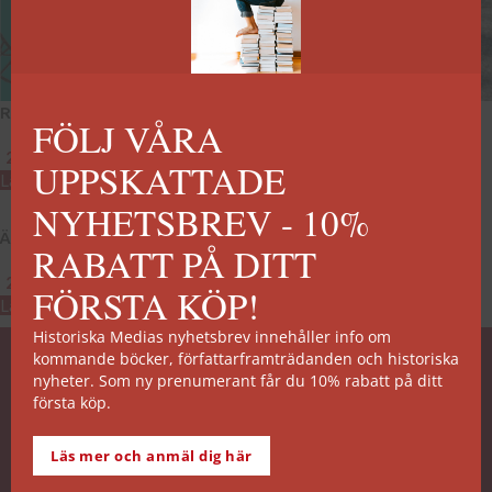
Runor
Vikingarnas stridskonst
FÖLJ VÅRA
289
kr
289
kr
UPPSKATTADE
Lägg till i varukorg
Lägg till i varukorg
NYHETSBREV - 10%
Än skyddar natten
Vikingar
RABATT PÅ DITT
289
kr
249
kr
FÖRSTA KÖP!
Lägg till i varukorg
Lägg till i varukorg
Historiska Medias nyhetsbrev innehåller info om
kommande böcker, författarframträdanden och historiska
SNABB ORDERHANTERING
nyheter. Som ny prenumerant får du 10% rabatt på ditt
första köp.
De allra flesta av våra titlar kan skickas från vårt
lager inom 2 arbetsdagar. Undantagen noteras på
Läs mer och anmäl dig här
respektive boksida.