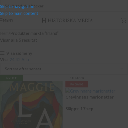
Skip to navigation
Skip to main content
MENY
Hem
Produkter märkta ”Irland”
Visar alla 5 resultat
Visa sidmeny
Visa
24
42
Alla
NYHET
EJ I LAGER
PÅ GÅNG
Grevinnans marionetter
Släpps: 17 sep