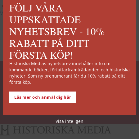
FÖLJ VÅRA
99
kr
–
249
kr
Välj alternativ
UPPSKATTADE
NYHETSBREV - 10%
RABATT PÅ DITT
FÖRSTA KÖP!
Historiska Medias nyhetsbrev innehåller info om
kommande böcker, författarframträdanden och historiska
SNABB ORDERHANTERING
nyheter. Som ny prenumerant får du 10% rabatt på ditt
första köp.
De allra flesta av våra titlar kan skickas från vårt
lager inom 2 arbetsdagar. Undantagen noteras på
Läs mer och anmäl dig här
respektive boksida.
Köp- och leveransvillkor
Visa inte igen